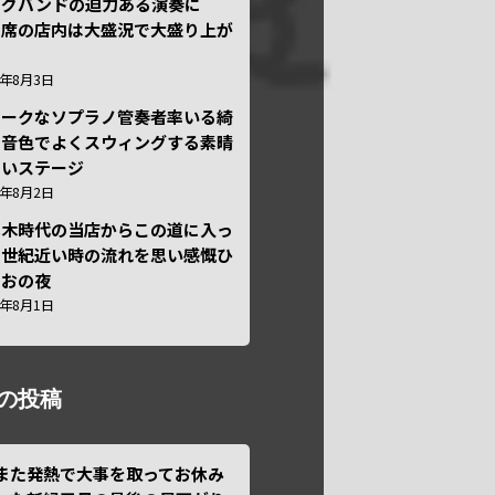
ッグバンドの迫力ある演奏に
々席の店内は大盛況で大盛り上が
6年8月3日
ニークなソプラノ管奏者率いる綺
な音色でよくスウィングする素晴
しいステージ
6年8月2日
本木時代の当店からこの道に入っ
半世紀近い時の流れを思い感慨ひ
しおの夜
6年8月1日
の投稿
また発熱で大事を取ってお休み