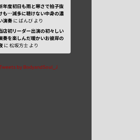
新年度初日も雨と寒さで拍子抜
けも…滅多に聴けない中身の濃
い演奏
に
ばんび
より
当店初リーダー出演の初々しい
演奏を楽しんだ暖かいお彼岸の
夜
に
松坂方士
より
Tweets by BodyandSoul_J