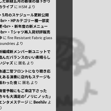
した新緑五月の最後の昼下がり
のライブ
に
HSM
より
・5月のスケジュール更新公開
<br>・HPカテゴリー欄一部変
更<br>・新年度の新メニュー
<br>・Tシャツ再入荷好評販売
中
に
fire Resistant Fabric glass
foundries
より
新編成新メンバー新ユニットで
臨んだバランスのいい素晴らし
いジャズ
に
匿名
より
急遽二管フロントになり聴き応
えある演奏に店内もステージも
賑わった夜
に
匿名
より
降雪予報にもご来店下さった
方々も大満足の｢ノリにノッた｣
エンタメステージ
に
Beehiiv
よ
り