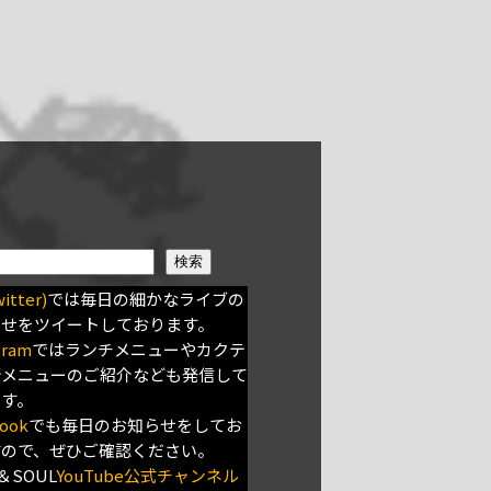
検索
itter)
では毎日の細かなライブの
らせをツイートしております。
gram
ではランチメニューやカクテ
新メニューのご紹介なども発信して
ます。
ook
でも毎日のお知らせをしてお
すので、ぜひご確認ください。
＆SOUL
YouTube公式チャンネル