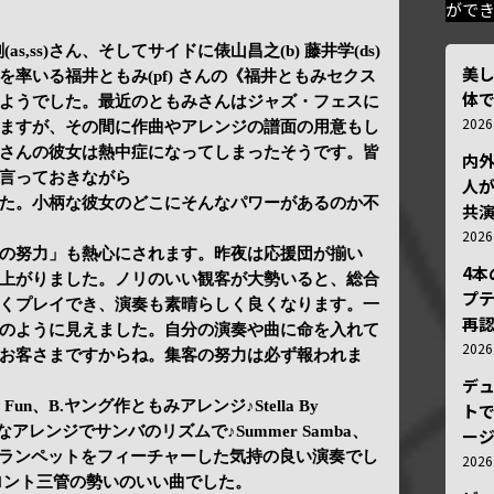
がで
太田剣(as,ss)さん、そしてサイドに俵山昌之(b) 藤井学(ds)
美
率いる福井ともみ(pf) さんの《福井ともみセクス
体
ようでした。最近のともみさんはジャズ・フェスに
202
ますが、その間に作曲やアレンジの譜面の用意もし
さんの彼女は熱中症になってしまったそうです。皆
内
言っておきながら
人が
た。小柄な彼女のどこにそんなパワーがあるのか不
共
202
の努力」も熱心にされます。昨夜は応援団が揃い
4
上がりました。ノリのいい観客が大勢いると、総合
プ
くプレイでき、演奏も素晴らしく良くなります。一
再認
のように見えました。自分の演奏や曲に命を入れて
202
お客さまですからね。集客の努力は必ず報われま
デ
For Fun、B.ヤング作ともみアレンジ♪Stella By
トで
かなアレンジでサンバのリズムで♪Summer Samba、
ー
スとトランペットをフィーチャーした気持の良い演奏でし
202
…フロント三管の勢いのいい曲でした。