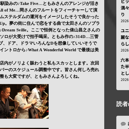
ビ
でお馴染みの♪Take Five…ともみさんのアレンジが活き
満
l of Me…岡さんのフルートをフィーチャーして演
り
ムステルダムの運河をイメージしたそうで良かった
202
ng Up。夢の街に住んで恋をする曲で太田さんのソプラ
ユ
ream Sville。ここで恒例となった俵山昌之さんの
麗
ソロが大受けで拍手喝采。ともみ作の♪314D…三管
ら
ブ、ドア、ドラマいろんなDを想像していいそうで
202
から♪What A Wonderful World で最後は美
六
店内がノリよく賑わうと私もスカッとします。次回
た
バーのスケジュール調整中です。皆さん何しろ売れ
と
整も大変ですが、ともみさんよろしくね。
202
読者