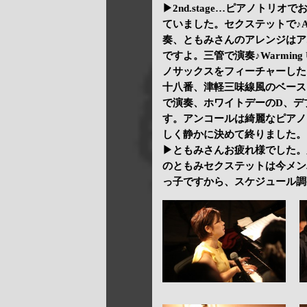
▶2nd.stage…ピアノトリオ
ていました。セクステットで♪Al
奏、ともみさんのアレンジはア
ですよ。三管で演奏♪Warmi
ノサックスをフィーチャーした♪D
十八番、津軽三味線風のベース
で演奏、ホワイトデーのD、デ
す。アンコールは綺麗なピアノイントロ
しく静かに決めて終りました。
▶ともみさんお疲れ様でした。
のともみセクステットは今メン
っ子ですから、スケジュール調