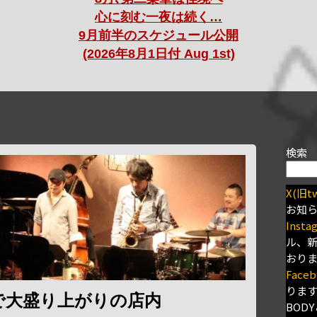
心に刻む一夜は続く…
9月前半のスケジュール公開
(2026年8月1日付 Aug 1st)
検索
X(旧tw
お知
Insta
ル、
おり
Faceb
りま
で大盛り上がりの店内
BODY