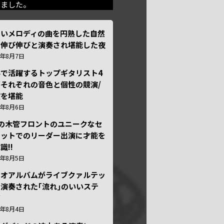
きました。
しいメロディの曲を円熟した自然
で伸び伸びと演奏され堪能した夜
6年8月7日
外で活躍するトップギタリスト4
それぞれの音色と個性の競演/
演を堪能
6年8月6日
本の木管フロントのユニークなセ
テットでのリーダー出演に才能を
識!!
6年8月5日
ュオアルバムがライブクァルテッ
演奏された｢流れ｣のいいステ
ジ
6年8月4日