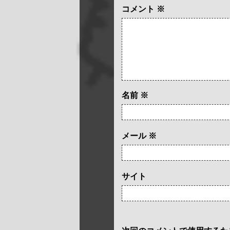
コメント
※
名前
※
メール
※
サイト