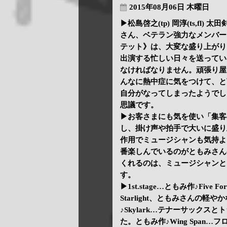
2015年08月06日 木曜日
▶松島啓之(tp) 岡淳(ts,fl) 
さん、ベテラン強力なメンバーを
テット》は、大変な盛り上がり
出演する忙しい日々を送ってい
なければなりません。頑張り屋
んなに熱中症に気をつけて、と
自分がなってしまったようでし
思議です。
▶お客さまにも気を使い「集客
し、掛け声や拍手で大いに盛り
作用でミュージシャンも気持よ
番楽しんでいるのがともみさん
くれるのは、ミュージシャンと
す。
▶1st.stage…ともみ作♪Five 
Starlight、ともみさんの軽や
♪Skylark…テナーサック
た。ともみ作♪Wing Span