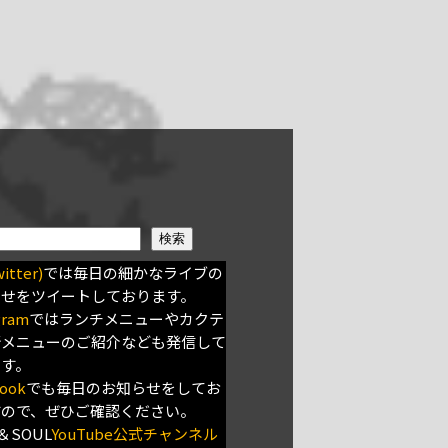
検索
itter)
では毎日の細かなライブの
らせをツイートしております。
gram
ではランチメニューやカクテ
新メニューのご紹介なども発信して
ます。
ook
でも毎日のお知らせをしてお
すので、ぜひご確認ください。
＆SOUL
YouTube公式チャンネル