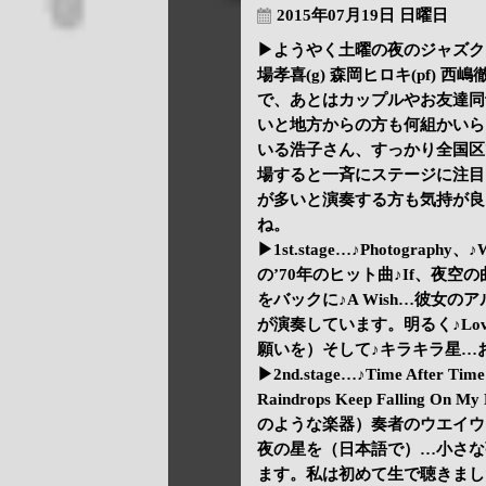
2015年07月19日 日曜日
▶ようやく土曜の夜のジャズクラ
場孝喜(g) 森岡ヒロキ(pf) 
で、あとはカップルやお友達同
いと地方からの方も何組かいら
いる浩子さん、すっかり全国区
場すると一斉にステージに注目
が多いと演奏する方も気持が良
ね。
▶1st.stage…♪Photograph
の’70年のヒット曲♪If、夜空の曲を2曲
をバックに♪A Wish…彼女の
が演奏しています。明るく♪Love For 
願いを）そして♪キラキラ星…
▶2nd.stage…♪Time After Time
Raindrops Keep Falli
のような楽器）奏者のウエイウ
夜の星を（日本語で）…小さな
ます。私は初めて生で聴きまし