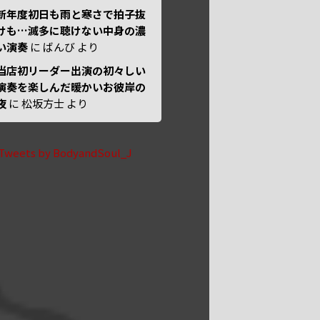
新年度初日も雨と寒さで拍子抜
けも…滅多に聴けない中身の濃
い演奏
に
ばんび
より
当店初リーダー出演の初々しい
演奏を楽しんだ暖かいお彼岸の
夜
に
松坂方士
より
Tweets by BodyandSoul_J