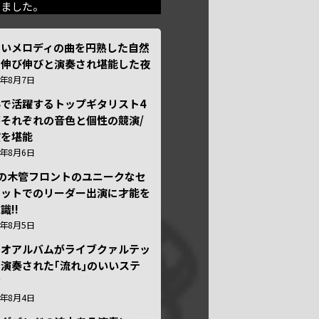
きました。
しいメロディの曲を円熟した自然
で伸び伸びと演奏され堪能した夜
6年8月7日
外で活躍するトップギタリスト4
それぞれの音色と個性の競演/
演を堪能
6年8月6日
本の木管フロントのユニークなセ
テットでのリーダー出演に才能を
識!!
6年8月5日
ュオアルバムがライブクァルテッ
演奏された｢流れ｣のいいステ
ジ
6年8月4日