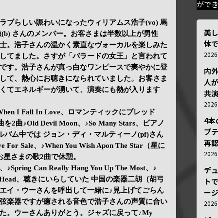
がで
ブらしい賑わいになったウィリアムス浩子(vo) 馬
美
西嶋徹(b) さんのメンバー。お客さまは半数以上が男性
体
士。浩子さんの温かく素直なヴォーカルを楽しみた
202
してました。さすが「バラードの女王」と言われて
です。浩子さんが真っ白なワンピースで爽やかに登
内
して、熱心にお聴きになられていました。お客さま
人が
くてエネルギーが湧いて、演奏にも熱が入ります
共
202
y、♪When I Fall In Love、ロマンティックにブレッド
4
♪Old Devil Moon、♪So Many Stars、ピアノ
プ
アルバム中では ジョン・ディ・マルティーノ(pf)さん
再認
Sale、♪When You Wish Apon The Star（星に
202
お星さまの歌2曲で休憩。
、♪Spring Can Really Hang You Up The Most、♪
デ
ng On My Head、聴きにいらしていた 中国の楽器二胡（胡弓
トで
エイ・ウーさんを呼出して一緒に♪見上げてごらん
ー
弦楽器ですが癒される音色で浩子さんの声質に合い
202
た。ウーさんありがとう。ジャズに戻って♪My