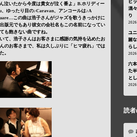
ビ
私がさんざん泣いたから今度は貴女が泣く番よ」B.ホリディー
満
 You、ゆったり目の♪Caravan、アンコールは♪A
り
erkeley Square…この曲は浩子さんがジャズを歌うきっかけに
202
出版元でもあり彼女の会社名もこの名前になってい
ユ
ても飽きない曲ですね。
麗
いて、浩子さんはお客さまに感謝の気持を込めたお
ら
んのお客さまで、私は久しぶりに「ヒマ疲れ」では
202
た。
六
た
と
202
読者