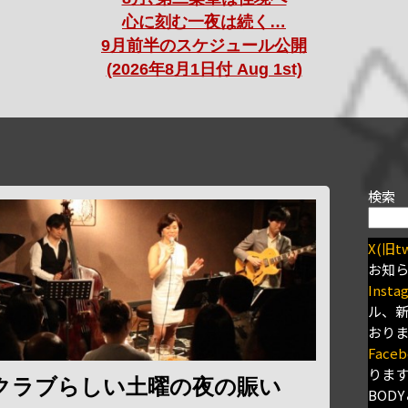
心に刻む一夜は続く…
9月前半のスケジュール公開
(2026年8月1日付 Aug 1st)
検索
X(旧tw
お知
Insta
ル、
おり
Faceb
りま
クラブらしい土曜の夜の賑い
BODY