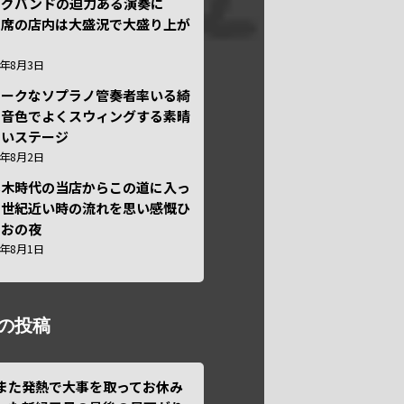
ッグバンドの迫力ある演奏に
々席の店内は大盛況で大盛り上が
6年8月3日
ニークなソプラノ管奏者率いる綺
な音色でよくスウィングする素晴
しいステージ
6年8月2日
本木時代の当店からこの道に入っ
半世紀近い時の流れを思い感慨ひ
しおの夜
6年8月1日
の投稿
また発熱で大事を取ってお休み