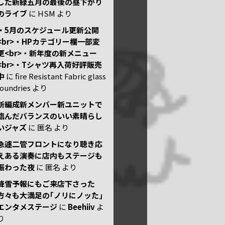
した新緑五月の最後の昼下がり
のライブ
に
HSM
より
・5月のスケジュール更新公開
<br>・HPカテゴリー欄一部変
更<br>・新年度の新メニュー
<br>・Tシャツ再入荷好評販売
中
に
fire Resistant Fabric glass
foundries
より
新編成新メンバー新ユニットで
臨んだバランスのいい素晴らし
いジャズ
に
匿名
より
急遽二管フロントになり聴き応
えある演奏に店内もステージも
賑わった夜
に
匿名
より
降雪予報にもご来店下さった
方々も大満足の｢ノリにノッた｣
エンタメステージ
に
Beehiiv
よ
り