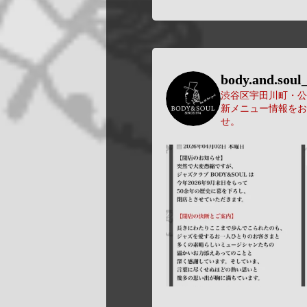
body.and.soul_
渋谷区宇田川町・公園
新メニュー情報をお
せ。