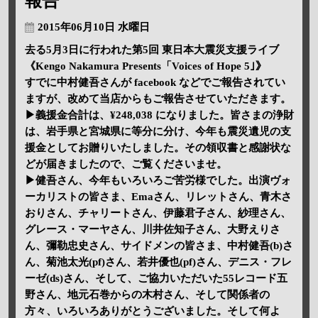
報告
2015年06月10日 水曜日
去る5月3日に行われた第5回 東日本大震災支援ライブ
《Kengo Nakamura Presents「Voices of Hope 5｣》
すでに中村健吾さんが facebook などでご報告されてい
ますが、改めて当店からもご報告させていただきます。
▶義援金合計は、¥248,038 になりました。皆さまの浄財
は、岩手県と宮城県に等分に分け、今年も震災遺児の支
援金としてお贈りいたしました。その領収書と感謝状な
どが届きましたので、ご覧くださいませ。
▶健吾さん、今年もいろいろご苦労様でした。出演ヴォ
ーカリストの皆さま、Emaさん、リレットさん、青木さ
おりさん、チャリートさん、伊藤君子さん、紗理さん、
グレース・マーヤさん、川井佐知子さん、大野えりさ
ん、彌勒忠史さん、サイドメンの皆さま、中村健吾(b)さ
ん、菊池太光(pf)さん、若井優也(pf)さん、デニス・フレ
ーゼ(ds)さん、そして、ご協力いただいた55レコード五
野さん、地元石巻からの木村さん、そして関係者の
方々、いろいろありがとうございました。そして何よ