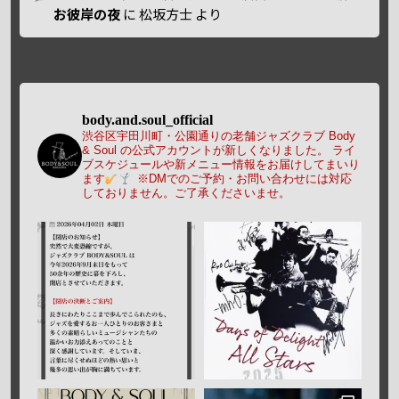
お彼岸の夜
に
松坂方士
より
body.and.soul_official
渋谷区宇田川町・公園通りの老舗ジャズクラブ Body
& Soul の公式アカウントが新しくなりました。
ライ
ブスケジュールや新メニュー情報をお届けしてまいり
ます
※DMでのご予約・お問い合わせには対応
しておりません。ご了承くださいませ。