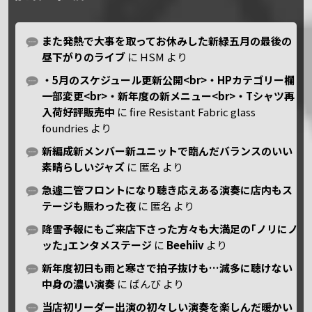
また発熱で大事を取ってお休みした新緑五月の最後の
昼下がりのライブ
に
HSM
より
・5月のスケジュール更新公開<br>・HPカテゴリー欄
一部変更<br>・新年度の新メニュー<br>・Tシャツ再
入荷好評販売中
に
fire Resistant Fabric glass
foundries
より
新編成新メンバー新ユニットで臨んだバランスのいい
素晴らしいジャズ
に
匿名
より
急遽二管フロントになり聴き応えある演奏に店内もス
テージも賑わった夜
に
匿名
より
降雪予報にもご来店下さった方々も大満足の｢ノリにノ
ッた｣エンタメステージ
に
Beehiiv
より
新年度初日も雨と寒さで拍子抜けも…滅多に聴けない
中身の濃い演奏
に
ばんび
より
当店初リーダー出演の初々しい演奏を楽しんだ暖かい