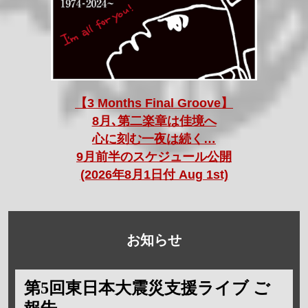
【3 Months Final Groove】
8月､第二楽章は佳境へ
心に刻む一夜は続く…
9月前半のスケジュール公開
(2026年8月1日付 Aug 1st)
お知らせ
第5回東日本大震災支援ライブ ご