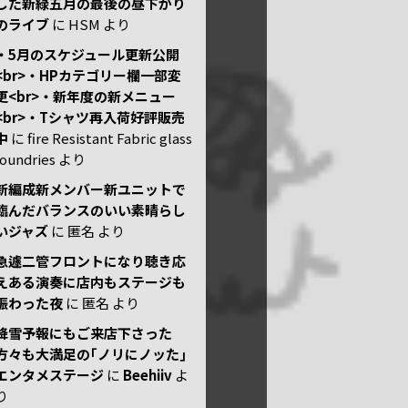
した新緑五月の最後の昼下がり
のライブ
に
HSM
より
・5月のスケジュール更新公開
<br>・HPカテゴリー欄一部変
更<br>・新年度の新メニュー
<br>・Tシャツ再入荷好評販売
中
に
fire Resistant Fabric glass
foundries
より
新編成新メンバー新ユニットで
臨んだバランスのいい素晴らし
いジャズ
に
匿名
より
急遽二管フロントになり聴き応
えある演奏に店内もステージも
賑わった夜
に
匿名
より
降雪予報にもご来店下さった
方々も大満足の｢ノリにノッた｣
エンタメステージ
に
Beehiiv
よ
り