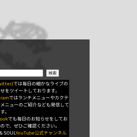
検索
itter)
では毎日の細かなライブの
らせをツイートしております。
gram
ではランチメニューやカクテ
新メニューのご紹介なども発信して
ます。
ook
でも毎日のお知らせをしてお
すので、ぜひご確認ください。
＆SOUL
YouTube公式チャンネル