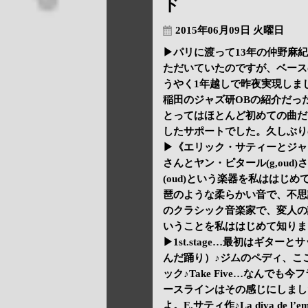
ド
2015年06月09日 火曜日
▶パリに渡って13年の仲野麻紀(
ただいていたのですが、ベース
うやく1年越しで昨夜実現しま
稲田のジャズ研OBの紹介だっ
とってはほとんど初めての曲だ
したサポートでした。久しぶり
▶《エリック・サティーとジャズ
さんとヤン・ピタール(g,oud
(oud)という楽器を私ははじ
琶のような柔らかい音で、不思
のクラシック音楽家で、変人の
いうことを私ははじめて知りま
▶1st.stage…最初はギターとサッ
んだ踊り）♪ジムのペディ、こ
ック♪Take Five…なんで
ースラインはその感じにしました
よ。E.サティ作♪La diva d