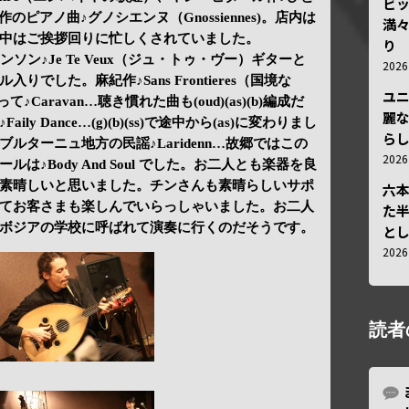
ビ
ピアノ曲♪グノシエンヌ（Gnossiennes)。店内は
満
中はご挨拶回りに忙しくされていました。
り
シャンソン♪Je Te Veux（ジュ・トゥ・ヴー）ギターと
202
でした。麻紀作♪Sans Frontieres（国境な
ユ
Caravan…聴き慣れた曲も(oud)(as)(b)編成だ
麗
y Dance…(g)(b)(ss)で途中から(as)に変わりまし
ら
ルターニュ地方の民謡♪Laridenn…故郷ではこの
202
♪Body And Soul でした。お二人とも楽器を良
素晴しいと思いました。チンさんも素晴らしいサポ
六
てお客さまも楽しんでいらっしゃいました。お二人
た
ボジアの学校に呼ばれて演奏に行くのだそうです。
と
202
読者