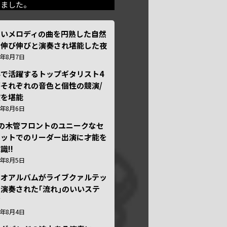
きました。
しいメロディの曲を円熟した自然
で伸び伸びと演奏され堪能した夜
6年8月7日
外で活躍するトップギタリスト4
それぞれの音色と個性の競演/
演を堪能
6年8月6日
本の木管フロントのユニークなセ
テットでのリーダー出演に才能を
識!!
6年8月5日
ュオアルバムがライブクァルテッ
演奏された｢流れ｣のいいステ
ジ
6年8月4日