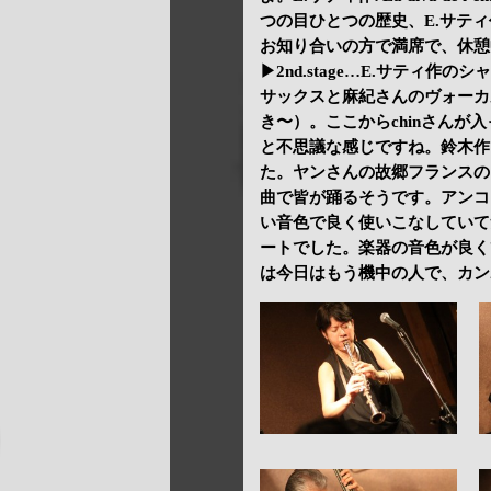
つの目ひとつの歴史、E.サティ作の
お知り合いの方で満席で、休憩
▶2nd.stage…E.サティ作の
サックスと麻紀さんのヴォーカル入り
き〜）。ここからchinさんが入って♪
と不思議な感じですね。鈴木作♪Fail
た。ヤンさんの故郷フランスのブ
曲で皆が踊るそうです。アンコールは
い音色で良く使いこなしていて
ートでした。楽器の音色が良く
は今日はもう機中の人で、カン