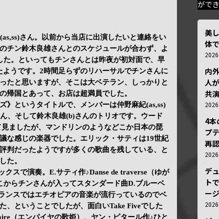
がで
美
as,ss)さん。以前から当店に出演したいと連絡をい
体
のチン鈴木良雄さんとのスケジュールが合わず、よ
202
した。といってもチンさんとは昨夜が初対面で、早
内
たようです。2時間足らずのリハーサルでチンさんに
人が
ったと思いますが、そこは大ベテラン、しっかりと
共
の帰国とあって、お店は超満員でした。
202
》というタイトルで、メンバーは仲野麻紀(as,ss)
)さん、そして鈴木良雄(b)さんのトリオです。ウード
4
めて見ましたが、マンドリンのようなどこか日本の琵
プ
議な感じの楽器でした。エリック・サティは19世紀
再認
評判だったようですが多くの歌曲を残している、と
202
した。
デ
クスで演奏。E.サティ作♪Danse de traverse（ゆが
トで
こからチンさんが入ってスタンダード曲D.ブルーベ
ー
も今フランスではエチオピアの音楽が流行っているのでベ
202
、ということでしたが、面白いTake Fiveでした
e l’emire（エンパイヤの歌姫）、ヤン・ピタール作♪ひと