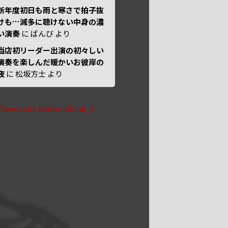
新年度初日も雨と寒さで拍子抜
けも…滅多に聴けない中身の濃
い演奏
に
ばんび
より
当店初リーダー出演の初々しい
演奏を楽しんだ暖かいお彼岸の
夜
に
松坂方士
より
Tweets by BodyandSoul_J