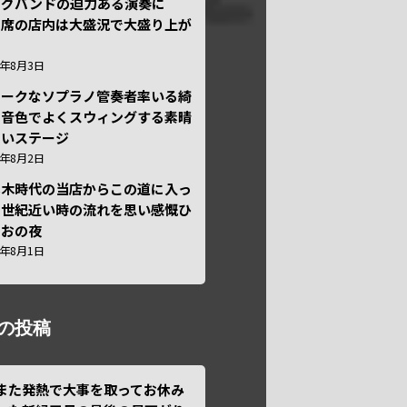
ッグバンドの迫力ある演奏に
々席の店内は大盛況で大盛り上が
6年8月3日
ニークなソプラノ管奏者率いる綺
な音色でよくスウィングする素晴
しいステージ
6年8月2日
本木時代の当店からこの道に入っ
半世紀近い時の流れを思い感慨ひ
しおの夜
6年8月1日
の投稿
また発熱で大事を取ってお休み