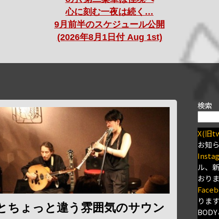
心に刻む一夜は続く…
9月前半のスケジュール公開
(2026年8月1日付 Aug 1st)
検索
X(旧tw
お知
Insta
ル、
おり
Faceb
りま
もとちょっと違う雰囲気のサウン
BODY