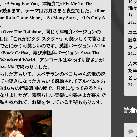
ビ
ay、♪A Song For You。津軽弁で♪Fly Me To The
満
が続きます。テーマはお月さまと夜空でした。♪Blue
り
 Come Shine、♪So Many Stars、♪It’s Only A
202
n。
ユ
♪Over The Rainbow、同じく津軽弁バージョンの
麗
 Love…出だしは「これが好クダ スクダ〜」可笑ッしくて皆さま
ら
とにかく可笑しいのです。英語バージョン♪All In
202
ale、♪Black Coffee、再び津軽弁バージョン♪Save The
hat A Wonderful World、アンコールはやっぱり皆さまが
六
ow Me で終わりました。
た
らした方もいて、大ベテランのペコちゃんの歌の説
と
てお聴きになった方もいて感動されてアルバムをお
202
月はGWの行楽週間の後で、月末になってみるとお
なりましたが、素晴らしい音楽にお客さまが喜んで
私も救われて、お店をやっている甲斐もあります。
読者