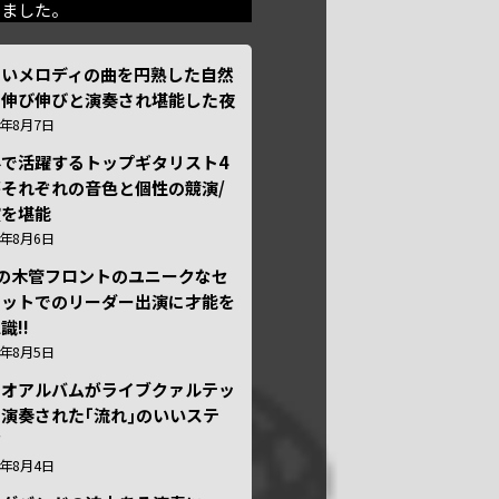
きました。
しいメロディの曲を円熟した自然
で伸び伸びと演奏され堪能した夜
6年8月7日
外で活躍するトップギタリスト4
それぞれの音色と個性の競演/
演を堪能
6年8月6日
本の木管フロントのユニークなセ
テットでのリーダー出演に才能を
識!!
6年8月5日
ュオアルバムがライブクァルテッ
演奏された｢流れ｣のいいステ
ジ
6年8月4日