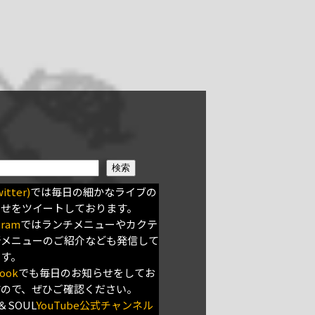
検索
itter)
では毎日の細かなライブの
らせをツイートしております。
gram
ではランチメニューやカクテ
新メニューのご紹介なども発信して
ます。
ook
でも毎日のお知らせをしてお
すので、ぜひご確認ください。
＆SOUL
YouTube公式チャンネル