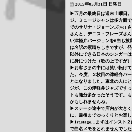
2015年05月31日 日曜日
▶五月の最終日は週末土曜日。ト
ジ。ミュージシャンは多方面で多
でのサリナ・ジョーンズ(vo)
さんと、デニス・フレーズさん
い津軽弁バージョンを6曲も披
は名訳の素晴らしさですが、発
以外にできる日本のシンガーは
に身につけた（歌の上ですが）
▶お客さまの中には笑い転げて
た。今度、２枚目の津軽弁バー
とになりました。東北の人にと
ジが、この津軽弁ジャズですっ
トも随分多かったそうです。も
かもしれませんね。
▶ステージ途中で店内が大きく
に、最後までゆっくりとお楽し
▶1st.stage…まずはイン
で曲名メモをとれませんでした