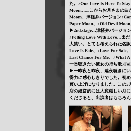
た。♪Our Love Is Here To St
Moon…ここからお月さまの曲
Moom、津軽弁バージョン♪Come Rain
Paper Moon、♪Old Devil Moo
▶2nd.stage…津軽弁バージョン
♪Folling Love With
大笑い。とても考えられた名訳で
Love Is Fair、♪Love For S
Last Chance For Me、♪W
一番聴きたい彼女の持ち歌♪Foll
▶一昨夜と昨夜、連夜聴きにい
得力に感心しきりでした。初め
買い上げになりました。この5
店の経営的には大変厳しい月に
くださると、出演者はもちろん