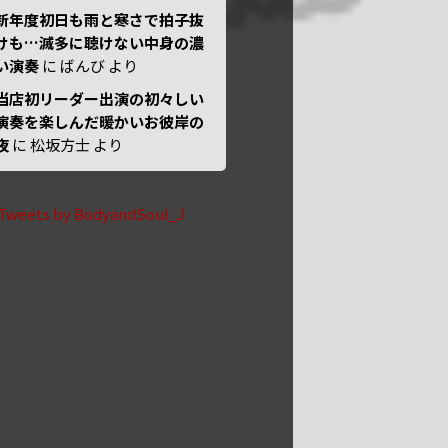
新年度初日も雨と寒さで拍子抜
けも…滅多に聴けない中身の濃
い演奏
に
ばんび
より
当店初リーダー出演の初々しい
演奏を楽しんだ暖かいお彼岸の
夜
に
松坂方士
より
Tweets by BodyandSoul_J