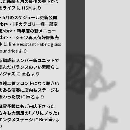
した新緑五月の最後の昼下がり
のライブ
に
HSM
より
・5月のスケジュール更新公開
<br>・HPカテゴリー欄一部変
更<br>・新年度の新メニュー
<br>・Tシャツ再入荷好評販売
中
に
fire Resistant Fabric glass
foundries
より
新編成新メンバー新ユニットで
臨んだバランスのいい素晴らし
いジャズ
に
匿名
より
急遽二管フロントになり聴き応
えある演奏に店内もステージも
賑わった夜
に
匿名
より
降雪予報にもご来店下さった
方々も大満足の｢ノリにノッた｣
エンタメステージ
に
Beehiiv
よ
り