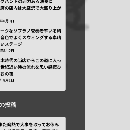
ッグバンドの迫力ある演奏に
々席の店内は大盛況で大盛り上が
6年8月3日
ニークなソプラノ管奏者率いる綺
な音色でよくスウィングする素晴
しいステージ
6年8月2日
本木時代の当店からこの道に入っ
半世紀近い時の流れを思い感慨ひ
しおの夜
6年8月1日
の投稿
また発熱で大事を取ってお休み