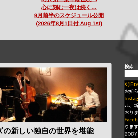
心に刻む一夜は続く…
9月前半のスケジュール公開
(2026年8月1日付 Aug 1st)
検索
X(旧tw
お知
Insta
ル、
おり
Faceb
りま
ズの新しい独自の世界を堪能
BODY