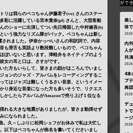
がで
リは我らのペコちゃん伊藤君子(vo) さんのステー
美
彩に活躍している宮本貴奈(pf) さんと、大型客船
体
 さんのショーに出演してつい先日帰国した中村健吾(b)
202
という強力なリズム隊がバック。ペコちゃんは新し
露されました。伊奈かっぺいさんの和訳詞で、内容
内
音も滑舌も英語より数段難しいもので、ペコちゃん
人が
ほぼいないと思います。津軽弁をネイティブのよう
共
彼女の耳と口は、さすがです。
202
いた方もいらして、皆さまの顔がほころんでいまし
4
ジョンのジャズ・アルバムをレコーディングするこ
プ
ってはジャズは難しくうるさい音楽、というイメー
再認
かり身近な音楽になった方も多いそうで、リクエス
202
しかしたらアルバムがAmazonで売り上げ１位なる
デ
揺れる大きな地震がありましたが、皆さま動揺せず
トで
みになられました。
ー
スト２曲。久～しぶりに松岡シェフがお休みで私は大忙し
202
。以下はペコちゃんが曲名を書いてくださいまし