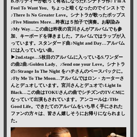
B.ホリディーが歌って有名になったF.シナトラ作♪ I’m A
Fool To Want You、ちょっと暗くなったのでインストで
♪There Is No Greater Love。シナトラが歌ったポップス
♪Five Minutes More…昨夜は５拍子で演奏。お馴染み
♪My Way…この曲は昨夜の宮川さんがアルバムでも参
加、キーボードを弾きました。アルバムではラップが入
っています。スタンダード曲♪Night and Day…アルバム
には入っていない曲。
▶2nd.stage…5枚目のアルバムに入っているS.ワンダー
の曲2曲♪Golden Lady、♪Send one your Love。シナトラ
の♪Strange In The Night をハチさんのベースバックに。
♪Fly Me To The Moon…アルバムではロン・カーターさ
んとデュオしています。宮川さんとデュオで♪Light In
Black…この曲はTOKUさんの曲でシチズンのTV-CMに
なっていて出演もされています。アンコールは♪THe
Good Life。できたてのアルバムをいち早く手にされた
ファンの方々は、皆さん嬉しそうにお帰りになられまし
た。