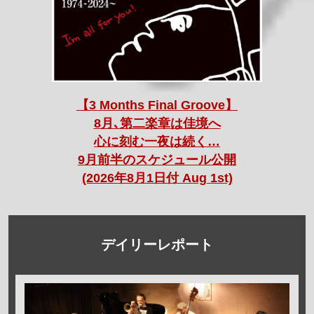
【3 Months Final Groove】
8月､第二楽章は佳境へ
心に刻む一夜は続く…
9月前半のスケジュール公開
(2026年8月1日付 Aug 1st)
デイリーレポート