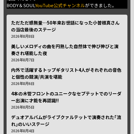
BODY＆SOUL
YouTube公式チャンネル
ができました。
ただただ感無量⋯50年来お世話になった小曽根真さん
の当店最後のステージ
2026年8月8日
美しいメロディの曲を円熟した自然体で伸び伸びと演
奏され堪能した夜
2026年8月7日
内外で活躍するトップギタリスト4人がそれぞれの音色
と個性の競演/共演を堪能
2026年8月6日
4本の木管フロントのユニークなセプテットでのリーダ
ー出演に才能を再認識!!
2026年8月5日
デュオアルバムがライブクァルテットで演奏された｢流
れ｣のいいステージ
2026年8月4日