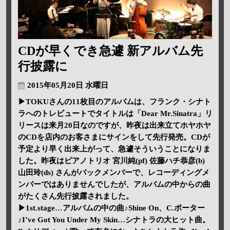
CDが早くでき急遽 新アルバム先
行披露に
2015年05月20日 水曜日
▶TOKUさんの11枚目のアルバムは、フランク・シナト
ラへのトレビュートでタイトルは「Dear Mr.Sinatra」リ
リースは来月20日なのですが、昨夜は出来立てホヤホヤ
のCDを店内のお客さまにサインをして先行発売。CDが
予定より早く出来上がって、急遽そういうことになりま
した。昨夜はピアノトリオ 宮川純(pf) 佐藤ハチ恭彦(b)
山田玲(ds) さんがバックメンバーで、レコーディングメ
ンバーではありませんでしたが、アルバムの中からの曲
がたくさん先行披露されました。
▶1st.stage…アルバムの中の曲♪Shine On、C.ポーター
♪I’ve Got You Under My Skin…シナトラの大ヒット曲。