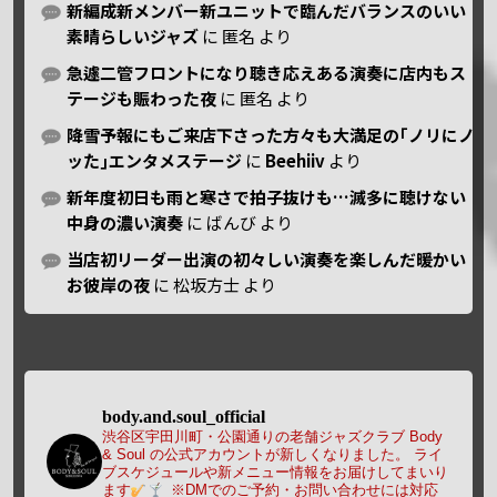
新編成新メンバー新ユニットで臨んだバランスのいい
素晴らしいジャズ
に
匿名
より
急遽二管フロントになり聴き応えある演奏に店内もス
テージも賑わった夜
に
匿名
より
降雪予報にもご来店下さった方々も大満足の｢ノリにノ
ッた｣エンタメステージ
に
Beehiiv
より
新年度初日も雨と寒さで拍子抜けも…滅多に聴けない
中身の濃い演奏
に
ばんび
より
当店初リーダー出演の初々しい演奏を楽しんだ暖かい
お彼岸の夜
に
松坂方士
より
body.and.soul_official
渋谷区宇田川町・公園通りの老舗ジャズクラブ Body
& Soul の公式アカウントが新しくなりました。
ライ
ブスケジュールや新メニュー情報をお届けしてまいり
ます
※DMでのご予約・お問い合わせには対応