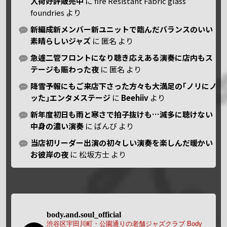
入荷好評販売中
に
fire Resistant Fabric glass
foundries
より
新編成新メンバー新ユニットで臨んだバランスのいい
素晴らしいジャズ
に
匿名
より
急遽二管フロントになり聴き応えある演奏に店内もス
テージも賑わった夜
に
匿名
より
降雪予報にもご来店下さった方々も大満足の｢ノリにノ
ッた｣エンタメステージ
に
Beehiiv
より
新年度初日も雨と寒さで拍子抜けも…滅多に聴けない
中身の濃い演奏
に
ばんび
より
当店初リーダー出演の初々しい演奏を楽しんだ暖かい
お彼岸の夜
に
松坂方士
より
body.and.soul_official
渋谷区宇田川町・公園通りの老舗ジャズクラブ Body