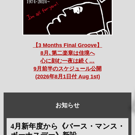
【3 Months Final Groove】
8月､第二楽章は佳境へ
心に刻む一夜は続く…
9月前半のスケジュール公開
(2026年8月1日付 Aug 1st)
お知らせ
4月新年度から《バース・マンス・