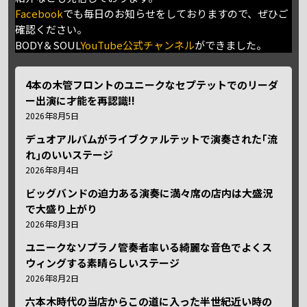
Facebook
でも毎日のお知らせをしておりますので、ぜひご
確認ください。
BODY＆SOUL
YouTube公式チャンネル
ができました。
4本の木管フロントのユニークなセプテットでのリーダ
ー出演に才能を再認識!!
2026年8月5日
デュオアルバムがライブクァルテットで演奏された｢流
れ｣のいいステージ
2026年8月4日
ビッグバンドの迫力ある演奏に満々席の店内は大盛況
で大盛り上がり
2026年8月3日
ユニークなソプラノ管奏者率いる綺麗な音色でよくス
ウィングする素晴らしいステージ
2026年8月2日
六本木時代の当店からこの道に入った半世紀近い時の