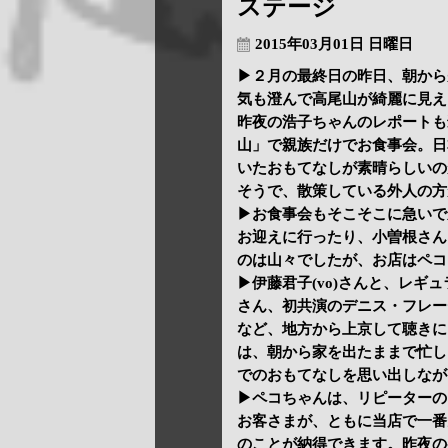
ステージ
2015年03月01日 日曜日
▶２月の最終日の昨日、朝から
気も澄んで高尾山が綺麗に見え
昨夜の浩子ちゃんのレポートも
山」で親族だけでお食事会。日
いたおもてなしが素晴らしいの
そうで、散策している外人の方
▶お食事会もそこそこに急いで
お迎えに行ったり、小曽根さん
のは山々でしたが、お店はペコ
▶伊藤君子(vo)さんと、レギュ
さん、初共演のデニス・フレー
など、地方から上京して聴きに
は、朝から家を出たままで忙し
でのおもてなしを思い出しなが
▶ペコちゃんは、リピーターの
お客さまが、ともに当店で一番
のことが納得できます。昨夜の