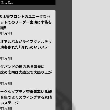
きました。
本の木管フロントのユニークなセ
テットでのリーダー出演に才能を
識!!
6年8月5日
ュオアルバムがライブクァルテッ
演奏された｢流れ｣のいいステ
ジ
6年8月4日
ッグバンドの迫力ある演奏に
々席の店内は大盛況で大盛り上が
6年8月3日
ニークなソプラノ管奏者率いる綺
な音色でよくスウィングする素晴
しいステージ
6年8月2日