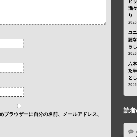
ビ
満
り
202
ユ
麗
ら
202
六
た
と
202
読者
めブラウザーに自分の名前、メールアドレス、