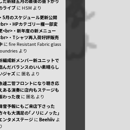
した新緑五月の最後の昼下がり
のライブ
に
HSM
より
・5月のスケジュール更新公開
<br>・HPカテゴリー欄一部変
更<br>・新年度の新メニュー
<br>・Tシャツ再入荷好評販売
中
に
fire Resistant Fabric glass
foundries
より
新編成新メンバー新ユニットで
臨んだバランスのいい素晴らし
いジャズ
に
匿名
より
急遽二管フロントになり聴き応
えある演奏に店内もステージも
賑わった夜
に
匿名
より
降雪予報にもご来店下さった
方々も大満足の｢ノリにノッた｣
エンタメステージ
に
Beehiiv
よ
り