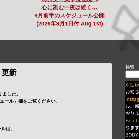
心に刻む一夜は続く…
9月前半のスケジュール公開
(2026年8月1日付 Aug 1st)
検索
 更新
X(旧tw
お知
りました。
Insta
ュール」欄をご覧ください。
ル、
は
おり
Faceb
りま
ールは、
BODY