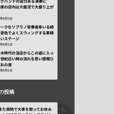
ッグバンドの迫力ある演奏に
々席の店内は大盛況で大盛り上が
6年8月3日
ニークなソプラノ管奏者率いる綺
な音色でよくスウィングする素晴
しいステージ
6年8月2日
本木時代の当店からこの道に入っ
半世紀近い時の流れを思い感慨ひ
しおの夜
6年8月1日
の投稿
また発熱で大事を取ってお休み