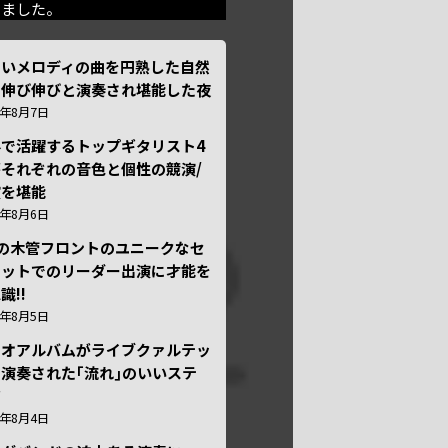
きました。
しいメロディの曲を円熟した自然
で伸び伸びと演奏され堪能した夜
6年8月7日
外で活躍するトップギタリスト4
それぞれの音色と個性の競演/
演を堪能
6年8月6日
本の木管フロントのユニークなセ
テットでのリーダー出演に才能を
識!!
6年8月5日
ュオアルバムがライブクァルテッ
演奏された｢流れ｣のいいステ
ジ
6年8月4日