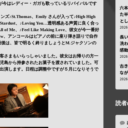
旧い曲ですが今はレディー・ガガも歌っているリバイバルです
六
た
ンズ♪St.Thomas、Emily さんが入って♪High High
と
tardust、♪Loving You…透明感ある声質に良く合っ
202
 Me、♪Feel Like Making Love、彼女が今一番好
長
ainbow、アンコールはピアノの前に座り弾き語りで自作
洗
光）最後は、皆で明るく終りましょうとM.ジャクソンの
感動
202
客さまもいらっしゃいました。彼女はお帰りの方一
児島から持参されたお菓子を渡されていました。可
古
出演します。日程は調整中ですが５月になりそうで
な
202
読者