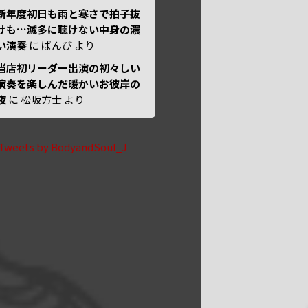
新年度初日も雨と寒さで拍子抜
けも…滅多に聴けない中身の濃
い演奏
に
ばんび
より
当店初リーダー出演の初々しい
演奏を楽しんだ暖かいお彼岸の
夜
に
松坂方士
より
Tweets by BodyandSoul_J