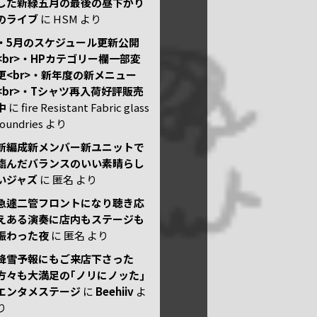
した新緑五月の最後の昼下がり
のライブ
に
HSM
より
・5月のスケジュール更新公開
<br>・HPカテゴリー欄一部変
更<br>・新年度の新メニュー
<br>・Tシャツ再入荷好評販売
中
に
fire Resistant Fabric glass
foundries
より
新編成新メンバー新ユニットで
臨んだバランスのいい素晴らし
いジャズ
に
匿名
より
急遽二管フロントになり聴き応
えある演奏に店内もステージも
賑わった夜
に
匿名
より
降雪予報にもご来店下さった
方々も大満足の｢ノリにノッた｣
エンタメステージ
に
Beehiiv
よ
り