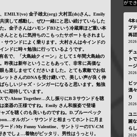
がで
Y(vo) 金子雄太(org) 大村亘(ds)さん。Emily
4
共演して感動し、ぜひ一緒にと思い続けていらした
プ
た。金子さんはハモンドB3という冷蔵庫ほど重い本
再認
さんとともに気持ちのこもったサポートをされまし
202
・サウンドによく乗ります。大村さんは今インドの
インドに時々勉強に行っているようです。
デ
では有名で、「大島紬クィーン」として１年間大島紬の
トで
。昨夜は新年ということもあって、非常に高価な
ー
眼も楽しませてくださいました。とても素敵でお似
202
レットさんのDNAを受け継いで、美しい声が良く伸
ビ
ばらしいジャズ・シンガーになると思います。勉強
満
いに期待しています。
り
スで♪Alone Together…久し振りにB３サウンドを聴
202
楽器の王様ですね。Emily さん和服姿で登場
歌うジャズを聴くのも良いものですね。D.ブルーベック
ユ
To The Moon…オルガン・サウンドと相まってホントに月ま
麗
My Funny Valentine、サントリーのTV-CM
ら
好きでしょ…着物がピッタリ、男性はうっとり。
202