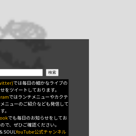
検索
itter)
では毎日の細かなライブの
らせをツイートしております。
gram
ではランチメニューやカクテ
新メニューのご紹介なども発信して
ます。
ook
でも毎日のお知らせをしてお
すので、ぜひご確認ください。
＆SOUL
YouTube公式チャンネル