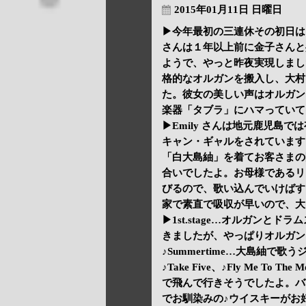
2015年01月11日 日曜日
▶今年最初の三連休その初日は、EMIL
さんは１年以上前に金子さんと
ようで、やっと昨夜実現しまし
格的なオルガンを搬入し、大村
た。彼女の美しい声はオルガン
楽器「タブラ」にハマっていて
▶Emily さんは地元鹿児島
キャン・ギャルをされています
「白大島紬」を着てお客さまの
合いでしたよ。お母様であるリ
びるので、歌い込んでいけばす
家で素直で吸収が早いので、大
▶1st.stage…オルガンとドラム
きましたが、やっぱりオルガンは
♪Summertime…大島紬で
♪Take Five、♪Fly Me 
で飛んで行きそうでしたよ。バラード♪
でお馴染みの♪ウイスキーがお