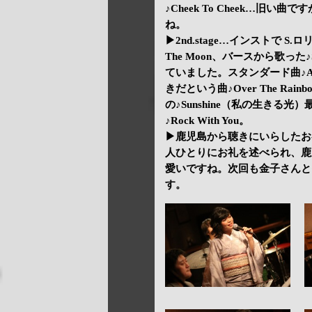
♪Cheek To Cheek…
ね。
▶2nd.stage…インストで S.ロリ
The Moon、バースから歌った♪S
ていました。スタンダード曲♪All of
きだという曲♪Over The R
の♪Sunshine（私の生きる
♪Rock With You。
▶鹿児島から聴きにいらしたお
人ひとりにお礼を述べられ、鹿
愛いですね。次回も金子さんと
す。