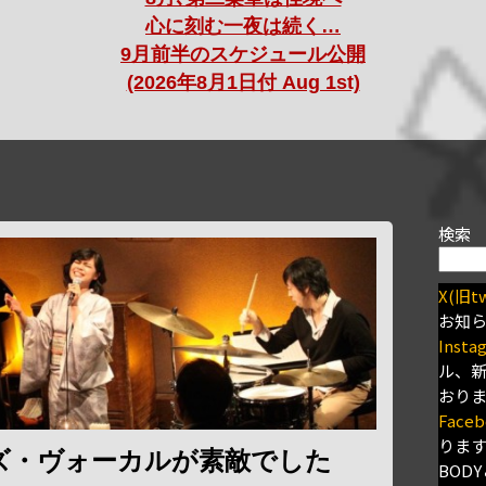
心に刻む一夜は続く…
9月前半のスケジュール公開
(2026年8月1日付 Aug 1st)
検索
X(旧tw
お知
Insta
ル、
おり
Faceb
りま
ズ・ヴォーカルが素敵でした
BODY