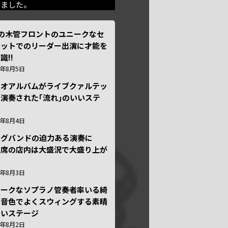
きました。
本の木管フロントのユニークなセ
テットでのリーダー出演に才能を
識!!
6年8月5日
ュオアルバムがライブクァルテッ
演奏された｢流れ｣のいいステ
ジ
6年8月4日
ッグバンドの迫力ある演奏に
々席の店内は大盛況で大盛り上が
6年8月3日
ニークなソプラノ管奏者率いる綺
な音色でよくスウィングする素晴
しいステージ
6年8月2日