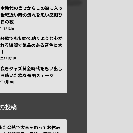
本木時代の当店からこの道に入っ
半世紀近い時の流れを思い感慨ひ
しおの夜
6年8月1日
い経験でも初めて聴くような心が
われる綺麗で気品のある音色に大
!!
6年7月31日
き良きジャズ黄金時代を思い出し
がら聴いた粋な選曲ステージ
6年7月30日
の投稿
また発熱で大事を取ってお休み