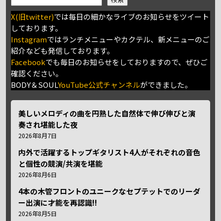
X(旧twitter)
では毎日の細かなライブのお知らせをツイート
しております。
Instagram
ではランチメニューやカクテル、新メニューのご
紹介なども発信しております。
Facebook
でも毎日のお知らせをしておりますので、ぜひご
確認ください。
BODY＆SOUL
YouTube公式チャンネル
ができました。
美しいメロディの曲を円熟した自然体で伸び伸びと演
奏され堪能した夜
2026年8月7日
内外で活躍するトップギタリスト4人がそれぞれの音色
と個性の競演/共演を堪能
2026年8月6日
4本の木管フロントのユニークなセプテットでのリーダ
ー出演に才能を再認識!!
2026年8月5日