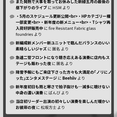
また発熱で大事を取ってお休みした新緑五月の最後の
昼下がりのライブ
に
HSM
より
・5月のスケジュール更新公開<br>・HPカテゴリー欄
一部変更<br>・新年度の新メニュー<br>・Tシャツ再
入荷好評販売中
に
fire Resistant Fabric glass
foundries
より
新編成新メンバー新ユニットで臨んだバランスのいい
素晴らしいジャズ
に
匿名
より
急遽二管フロントになり聴き応えある演奏に店内もス
テージも賑わった夜
に
匿名
より
降雪予報にもご来店下さった方々も大満足の｢ノリにノ
ッた｣エンタメステージ
に
Beehiiv
より
新年度初日も雨と寒さで拍子抜けも…滅多に聴けない
中身の濃い演奏
に
ばんび
より
当店初リーダー出演の初々しい演奏を楽しんだ暖かい
お彼岸の夜
に
松坂方士
より