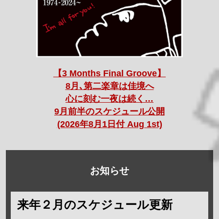
【3 Months Final Groove】
8月､第二楽章は佳境へ
心に刻む一夜は続く…
9月前半のスケジュール公開
(2026年8月1日付 Aug 1st)
お知らせ
来年２月のスケジュール更新