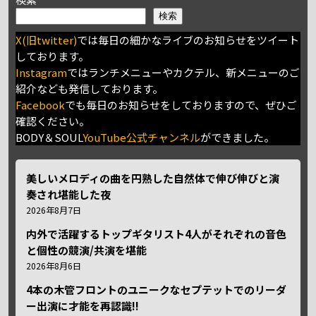
検索
X(旧twitter)
では毎日の細かなライブのお知らせをツイート
しております。
Instagram
ではランチメニューやカクテル、新メニューのご
紹介なども発信しております。
Facebook
でも毎日のお知らせをしておりますので、ぜひご
確認ください。
BODY＆SOUL
YouTube公式チャンネル
ができました。
美しいメロディの曲を円熟した自然体で伸び伸びと演
奏され堪能した夜
2026年8月7日
内外で活躍するトップギタリスト4人がそれぞれの音色
と個性の競演/共演を堪能
2026年8月6日
4本の木管フロントのユニークなセプテットでのリーダ
ー出演に才能を再認識!!