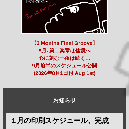
【3 Months Final Groove】
8月､第二楽章は佳境へ
心に刻む一夜は続く…
9月前半のスケジュール公開
(2026年8月1日付 Aug 1st)
お知らせ
１月の印刷スケジュール、完成