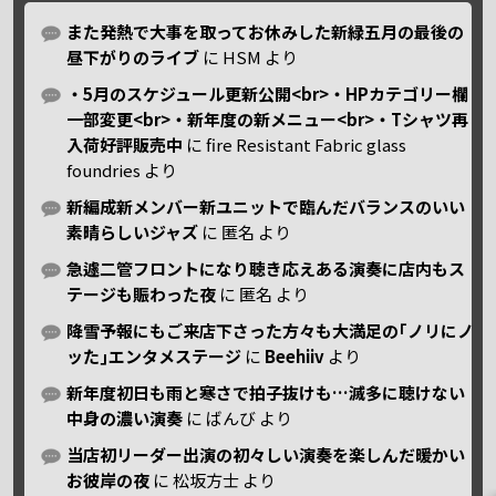
また発熱で大事を取ってお休みした新緑五月の最後の
昼下がりのライブ
に
HSM
より
・5月のスケジュール更新公開<br>・HPカテゴリー欄
一部変更<br>・新年度の新メニュー<br>・Tシャツ再
入荷好評販売中
に
fire Resistant Fabric glass
foundries
より
新編成新メンバー新ユニットで臨んだバランスのいい
素晴らしいジャズ
に
匿名
より
急遽二管フロントになり聴き応えある演奏に店内もス
テージも賑わった夜
に
匿名
より
降雪予報にもご来店下さった方々も大満足の｢ノリにノ
ッた｣エンタメステージ
に
Beehiiv
より
新年度初日も雨と寒さで拍子抜けも…滅多に聴けない
中身の濃い演奏
に
ばんび
より
当店初リーダー出演の初々しい演奏を楽しんだ暖かい
お彼岸の夜
に
松坂方士
より