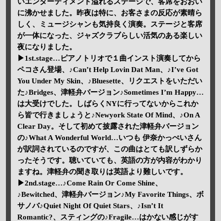
いエンターティメント溢れるステージで、客席をおおい
に沸かせました。昨夜は特に、お客さまの反応が素晴ら
しく、ミュージシャンも気持良く演奏。ステージと客席
が一体になった、ジャズクラブらしい活気のある楽しい
夜になりました。
▶1st.stage…ピアノトリオで１曲インスト演奏してから
ペコさん登場、♪Can’t Help Lovin Dat Man、♪I’ve Got
You Under My Skin、♪Bluesette、リクエストをいただい
た♪Bridges、津軽弁バージョン♪Sometimes I’m Happy…
は大受けでした。しばらくNYに行ってないからこれか
ら皆で行きましょうと♪Newyork State Of Mind、♪On A
Clear Day。そして初めて披露された津軽弁バージョン
の♪What A Wonderful World…いつも 伊奈かっぺいさん
が訳詞されているのですが、この曲はとても訳しずらか
ったそうです。聴いていても、英語の方が内容がわかり
ますね。津軽弁の聞き取りは英語より難しいです。
▶2nd.stage…♪Come Rain Or Come Shine、
♪Bewitched、津軽弁バージョン♪My Favorite Things、ボ
サノバ♪Quiet Night Of Quiet Stars、♪Isn’t It
Romantic?、スティングの♪Fragile…はかない感じがす