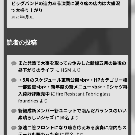
ビッグバンドの迫力ある演奏に満々席の店内は大盛況
で大盛り上がり
2026年8月3日
読者の投稿
また発熱で大事を取ってお休みした新緑五月の最後の
昼下がりのライブ
に
HSM
より
・5月のスケジュール更新公開<br>・HPカテゴリー欄
一部変更<br>・新年度の新メニュー<br>・Tシャツ再
入荷好評販売中
に
fire Resistant Fabric glass
foundries
より
新編成新メンバー新ユニットで臨んだバランスのいい
素晴らしいジャズ
に
匿名
より
急遽二管フロントになり聴き応えある演奏に店内もス
テージも賑わった夜
に
匿名
より