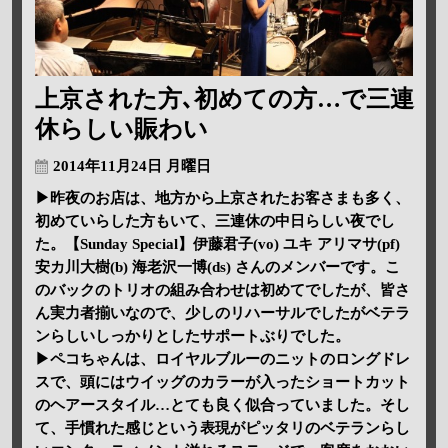
上京された方､初めての方…で三連
休らしい賑わい
2014年11月24日 月曜日
▶昨夜のお店は、地方から上京されたお客さまも多く、
初めていらした方もいて、三連休の中日らしい夜でし
た。【Sunday Special】伊藤君子(vo) ユキ アリマサ(pf)
安カ川大樹(b) 海老沢一博(ds) さんのメンバーです。こ
のバックのトリオの組み合わせは初めてでしたが、皆さ
ん実力者揃いなので、少しのリハーサルでしたがベテラ
ンらしいしっかりとしたサポートぶりでした。
▶ペコちゃんは、ロイヤルブルーのニットのロングドレ
スで、頭にはウイッグのカラーが入ったショートカット
のヘアースタイル…とても良く似合っていました。そし
て、手慣れた感じという表現がピッタリのベテランらし