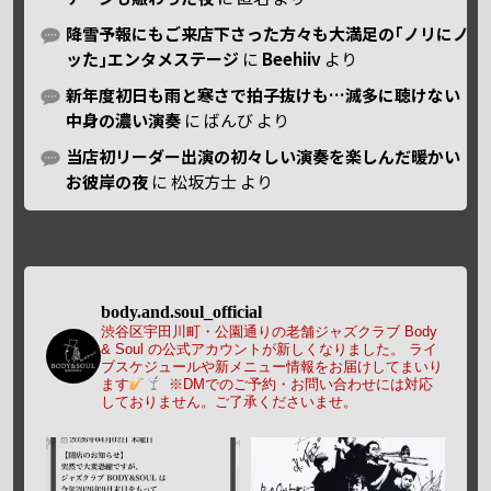
降雪予報にもご来店下さった方々も大満足の｢ノリにノ
ッた｣エンタメステージ
に
Beehiiv
より
新年度初日も雨と寒さで拍子抜けも…滅多に聴けない
中身の濃い演奏
に
ばんび
より
当店初リーダー出演の初々しい演奏を楽しんだ暖かい
お彼岸の夜
に
松坂方士
より
body.and.soul_official
渋谷区宇田川町・公園通りの老舗ジャズクラブ Body
& Soul の公式アカウントが新しくなりました。
ライ
ブスケジュールや新メニュー情報をお届けしてまいり
ます
※DMでのご予約・お問い合わせには対応
しておりません。ご了承くださいませ。