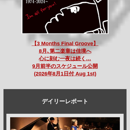
【3 Months Final Groove】
8月､第二楽章は佳境へ
心に刻む一夜は続く…
9月前半のスケジュール公開
(2026年8月1日付 Aug 1st)
デイリーレポート