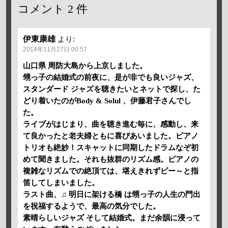
コメント
2 件
伊東康雄
より:
2014年11月27日 00:57
山口県 周防大島から上京しました。
甥っ子の結婚式の前夜に、是が非でも良いジャズ、
スタンダード ジャズを聴きたいとネットで探し、た
どり着いたのがBody & Solul 、伊藤君子さんでし
た。
ライブがはじまり、曲を聴き進む毎に、感動し、来
て良かったと老夫婦ともに喜びあいました。ピアノ
トリオも絶妙！スキャットに同期したドラムなぞ初
めて聞きました。それも抜群のリズム感。ピアノの
複雑なリズムでの絶頂ては、堪えきれずピー～と指
笛してしまいました。
ラスト曲、♫ 明日に架ける橋 は甥っ子の人生の門出
を祝福するようで、最高の気分でした。
素晴らしいジャズ そして結婚式。まだ余韻に浸って