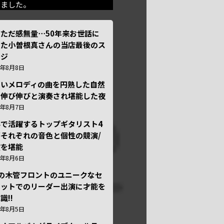
きました。
ただ感無量⋯50年来お世話に
った小曽根真さんの当店最後のス
ージ
6年8月8日
しいメロディの曲を円熟した自然
で伸び伸びと演奏され堪能した夜
6年8月7日
外で活躍するトップギタリスト4
それぞれの音色と個性の競演/
演を堪能
6年8月6日
本の木管フロントのユニークなセ
テットでのリーダー出演に才能を
識!!
6年8月5日