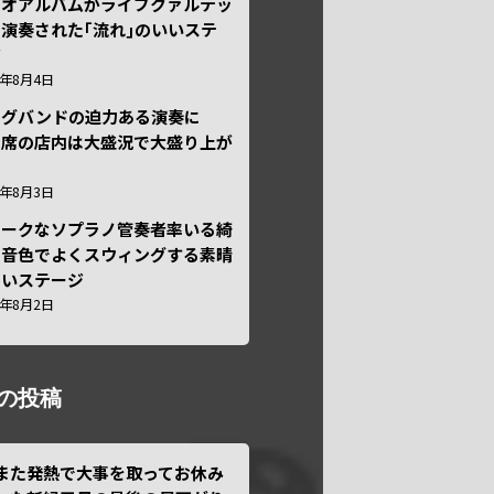
ュオアルバムがライブクァルテッ
演奏された｢流れ｣のいいステ
ジ
6年8月4日
ッグバンドの迫力ある演奏に
々席の店内は大盛況で大盛り上が
6年8月3日
ニークなソプラノ管奏者率いる綺
な音色でよくスウィングする素晴
しいステージ
6年8月2日
の投稿
また発熱で大事を取ってお休み