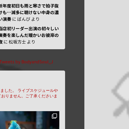
新年度初日も雨と寒さで拍子抜
けも…滅多に聴けない中身の濃
い演奏
に
ばんび
より
当店初リーダー出演の初々しい
演奏を楽しんだ暖かいお彼岸の
夜
に
松坂方士
より
Tweets by BodyandSoul_J
りました。
ライブスケジュールや
ておりません。ご了承くださいま