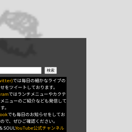
検索
itter)
では毎日の細かなライブの
らせをツイートしております。
gram
ではランチメニューやカクテ
新メニューのご紹介なども発信して
ます。
ook
でも毎日のお知らせをしてお
すので、ぜひご確認ください。
＆SOUL
YouTube公式チャンネル