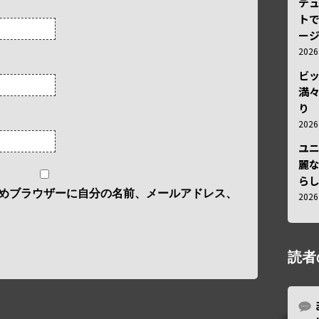
デ
トで
ー
202
ビ
満
り
202
ユ
麗
ら
めブラウザーに自分の名前、メールアドレス、
202
読者