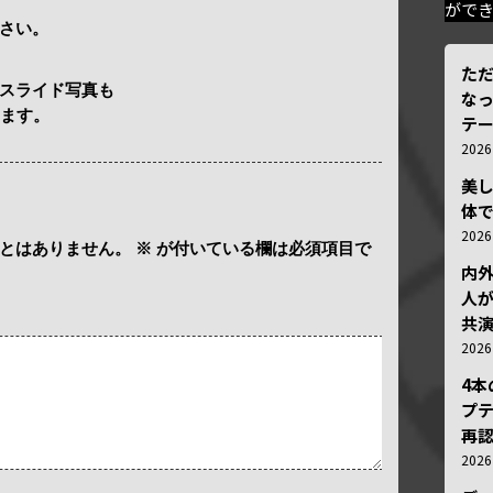
がで
さい。
ただ
スライド写真も
な
います。
テ
202
美
体
202
とはありません。
※
が付いている欄は必須項目で
内
人が
共
202
4
プ
再認
202