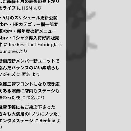
した新緑五月の最後の昼下がり
のライブ
に
HSM
より
・5月のスケジュール更新公開
<br>・HPカテゴリー欄一部変
更<br>・新年度の新メニュー
<br>・Tシャツ再入荷好評販売
中
に
fire Resistant Fabric glass
foundries
より
新編成新メンバー新ユニットで
臨んだバランスのいい素晴らし
いジャズ
に
匿名
より
急遽二管フロントになり聴き応
えある演奏に店内もステージも
賑わった夜
に
匿名
より
降雪予報にもご来店下さった
方々も大満足の｢ノリにノッた｣
エンタメステージ
に
Beehiiv
よ
り