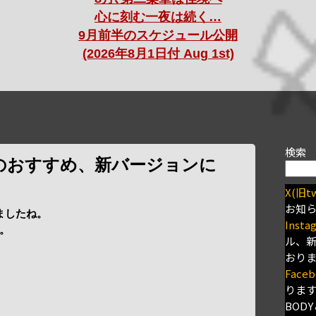
心に刻む一夜は続く…
9月前半のスケジュール公開
(2026年8月1日付 Aug 1st)
検索
月のおすすめ、新バージョンに
X(旧tw
お知
ましたね。
Insta
。
ル、
おり
Faceb
りま
BODY