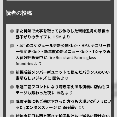
読者の投稿
また発熱で大事を取ってお休みした新緑五月の最後の
昼下がりのライブ
に
HSM
より
・5月のスケジュール更新公開<br>・HPカテゴリー欄
一部変更<br>・新年度の新メニュー<br>・Tシャツ再
入荷好評販売中
に
fire Resistant Fabric glass
foundries
より
新編成新メンバー新ユニットで臨んだバランスのいい
素晴らしいジャズ
に
匿名
より
急遽二管フロントになり聴き応えある演奏に店内もス
テージも賑わった夜
に
匿名
より
降雪予報にもご来店下さった方々も大満足の｢ノリにノ
ッた｣エンタメステージ
に
Beehiiv
より
新年度初日も雨と寒さで拍子抜けも…滅多に聴けない