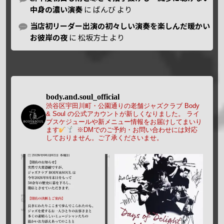
中身の濃い演奏
に
ばんび
より
当店初リーダー出演の初々しい演奏を楽しんだ暖かい
お彼岸の夜
に
松坂方士
より
body.and.soul_official
渋谷区宇田川町・公園通りの老舗ジャズクラブ Body
& Soul の公式アカウントが新しくなりました。
ライ
ブスケジュールや新メニュー情報をお届けしてまいり
ます
※DMでのご予約・お問い合わせには対応
しておりません。ご了承くださいませ。