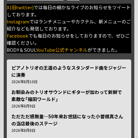
X(旧twitter)
では毎日の細かなライブのお知らせをツイート
しております。
Instagram
ではランチメニューやカクテル、新メニューのご
紹介なども発信しております。
Facebook
でも毎日のお知らせをしておりますので、ぜひご
確認ください。
BODY＆SOUL
YouTube公式チャンネル
ができました。
ピアノトリオの王道のようなスタンダード曲をジャジー
に演奏
2026年8月10日
お馴染みのトリオサウンドにギターが加わって新鮮で
素敵な｢福田ワールド｣
2026年8月9日
ただただ感無量⋯50年来お世話になった小曽根真さん
の当店最後のステージ
2026年8月8日