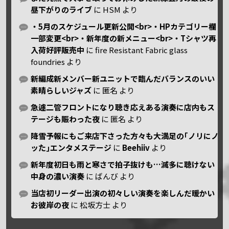
昼下がりのライブ
に
HSM
より
・5月のスケジュール更新公開<br>・HPカテゴリー欄
一部変更<br>・新年度の新メニュー<br>・Tシャツ再
入荷好評販売中
に
fire Resistant Fabric glass
foundries
より
新編成新メンバー新ユニットで臨んだバランスのいい
素晴らしいジャズ
に
匿名
より
急遽二管フロントになり聴き応えある演奏に店内もス
テージも賑わった夜
に
匿名
より
降雪予報にもご来店下さった方々も大満足の｢ノリにノ
ッた｣エンタメステージ
に
Beehiiv
より
新年度初日も雨と寒さで拍子抜けも…滅多に聴けない
中身の濃い演奏
に
ばんび
より
当店初リーダー出演の初々しい演奏を楽しんだ暖かい
お彼岸の夜
に
松坂方士
より