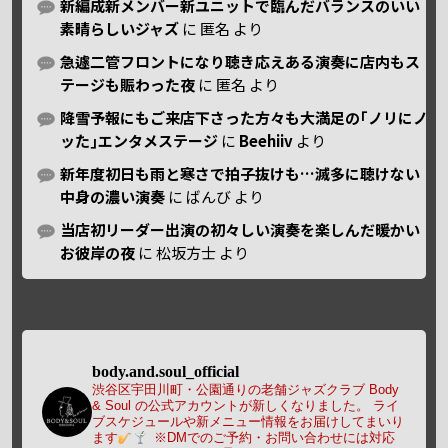
新編成新メンバー新ユニットで臨んだバランスのいい
素晴らしいジャズ
に
匿名
より
急遽二管フロントになり聴き応えある演奏に店内もス
テージも賑わった夜
に
匿名
より
降雪予報にもご来店下さった方々も大満足の｢ノリにノ
ッた｣エンタメステージ
に
Beehiiv
より
新年度初日も雨と寒さで拍子抜けも…滅多に聴けない
中身の濃い演奏
に
ばんび
より
当店初リーダー出演の初々しい演奏を楽しんだ暖かい
お彼岸の夜
に
松坂方士
より
body.and.soul_official
渋谷区宇田川町・公園通りの老舗ジャズクラブ Body
& Soul の公式アカウントが新しくなりました。
ライ
ブスケジュールや新メニュー情報をお届けしてまいり
ます
※DMでのご予約・お問い合わせには対応