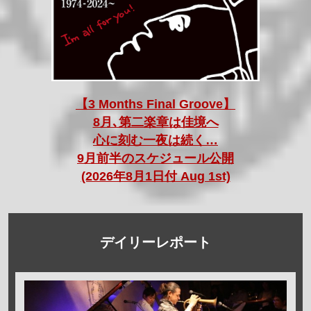
【3 Months Final Groove】
8月､第二楽章は佳境へ
心に刻む一夜は続く…
9月前半のスケジュール公開
(2026年8月1日付 Aug 1st)
デイリーレポート