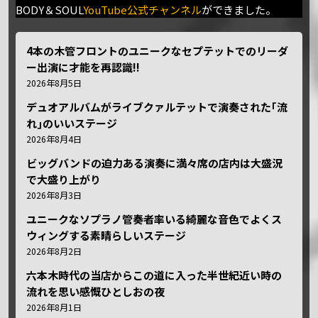
BODY＆SOUL
YouTube公式チャンネル
ができました。
4本の木管フロントのユニークなセプテットでのリーダ
ー出演に才能を再認識!!
2026年8月5日
デュオアルバムがライブクァルテットで演奏された｢流
れ｣のいいステージ
2026年8月4日
ビッグバンドの迫力ある演奏に満々席の店内は大盛況
で大盛り上がり
2026年8月3日
ユニークなソプラノ管奏者率いる綺麗な音色でよくス
ウィングする素晴らしいステージ
2026年8月2日
六本木時代の当店からこの道に入った半世紀近い時の
流れを思い感慨ひとしおの夜
2026年8月1日