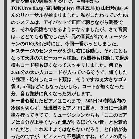
▶音や照明の調整をする中で、４時半から
TOKU(vo,flh,tp) 宮川純(pf,fey) 楠井五月(b) 山田玲(ds) さ
んのリハーサルが始まりました。私がこだわっていたPA
のシステムは、アイパットで正面で聴きながら調整で
き、それを記憶もできるようになりましたが、さて音質
は…ととても心配でしたが、元の音質が出てミュージシ
ャンのOKが出た時には、今回一番ホッとしました。
▶ステージのセンターがを少し右に移動し、それにとも
なって天井のスピーカーも移動。PA機器も移動して厨房
横もコード類も短くなってスッキリしました。何でも
26ch分の太い入力コードが入っているそうで、短くした
り整理・処分したコード類は、そうですねぇ大きなゴミ
袋４,５個ほどにもなったかしら。コードが短くなった
分、音も微妙に良くなった気がします。
▶一番心配したピアノはこれまで、365日24時間店内の
冷房を切らず、除湿機をピアノ下に置き、３日に一度調
律を行ってきてて、ミュージシャンからも「ここのピア
ノは自分が上手くなった気がするほどいい音」とお褒め
いただき、これ以上よくはならないだろう、と自信があ
ったのですが、ピアノって不思議ですね。ピアノの周り