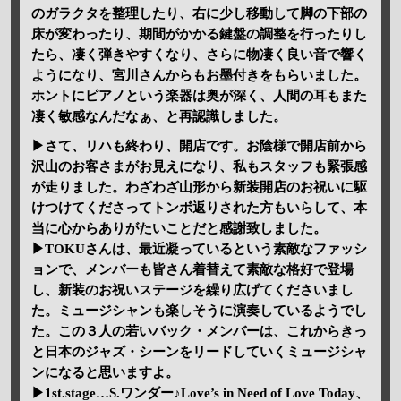
のガラクタを整理したり、右に少し移動して脚の下部の
床が変わったり、期間がかかる鍵盤の調整を行ったりし
たら、凄く弾きやすくなり、さらに物凄く良い音で響く
ようになり、宮川さんからもお墨付きをもらいました。
ホントにピアノという楽器は奥が深く、人間の耳もまた
凄く敏感なんだなぁ、と再認識しました。
▶さて、リハも終わり、開店です。お陰様で開店前から
沢山のお客さまがお見えになり、私もスタッフも緊張感
が走りました。わざわざ山形から新装開店のお祝いに駆
けつけてくださってトンボ返りされた方もいらして、本
当に心からありがたいことだと感謝致しました。
▶TOKUさんは、最近凝っているという素敵なファッシ
ョンで、メンバーも皆さん着替えて素敵な格好で登場
し、新装のお祝いステージを繰り広げてくださいまし
た。ミュージシャンも楽しそうに演奏しているようでし
た。この３人の若いバック・メンバーは、これからきっ
と日本のジャズ・シーンをリードしていくミュージシャ
ンになると思いますよ。
▶1st.stage…S.ワンダー♪Love’s in Need of Love Today、