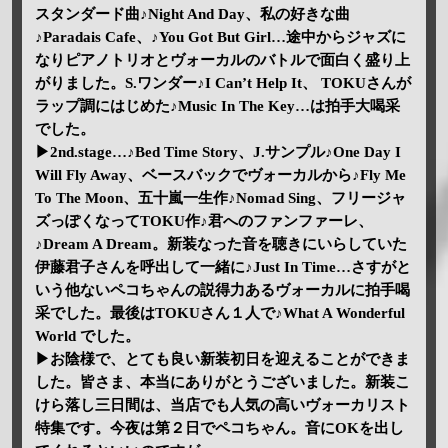
スタンダード曲♪Night And Day、私の好きな曲
♪Paradais Cafe、♪You Got But Girl…途中からジャズに
なりピアノトリオとヴォーカルのバトルで面白く盛り上
がりました。S.ワンダー♪I Can’t Help It、 TOKUさんが
ラップ調にはじめた♪Music In The Key…は拍手大喝采
でした。
▶2nd.stage…♪Bed Time Story、J.サンプル♪One Day I
Will Fly Away、ベースバックでヴォーカルから♪Fly Me
To The Moon、五十嵐一生作♪Nomad Sing、フリージャ
ズっぽくなってTOKU作♪君へのファンファーレ、
♪Dream A Dream。新装なった音を聴きにいらしていた
伊藤君子さんを呼出して一緒に♪Just In Time…さすがと
いう他ないペコちゃんの説得力あるヴォーカルに拍手喝
采でした。最後はTOKUさん１人で♪What A Wonderful
World でした。
▶お陰様で、とても良い新装初日を迎えることができま
した。皆さま、本当にありがとうございました。新装こ
けら落し三日間は、当店でも人気の高いヴォーカリスト
特集です。今夜は第２日でペコちゃん。音にOKを出し