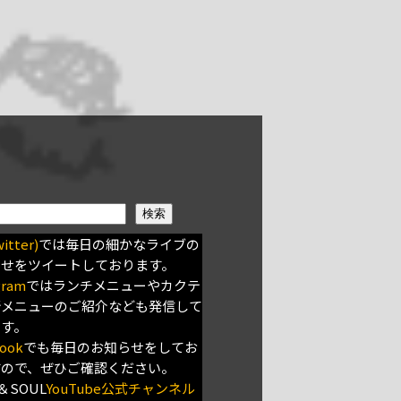
検索
itter)
では毎日の細かなライブの
らせをツイートしております。
gram
ではランチメニューやカクテ
新メニューのご紹介なども発信して
ます。
ook
でも毎日のお知らせをしてお
すので、ぜひご確認ください。
＆SOUL
YouTube公式チャンネル