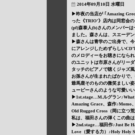
2014年09月10日 水曜日
▶昨夜の当店が ｢Amazing 
った《TRIO’》店内は同窓会
(pf)森泰人(b)さんのメン
ました。森さんは、スエーデン
▶森さんは青学のご出身で、今回の
にアレンジしためずらしいCD
のメロディーをお聴きになられ
のユニットは市原さんがリーダ
タッチのピアノで聴くジャズ風
お孫さんが生まれたばかりで、
爺馬鹿そのものの微笑ましい姿
ューピーさんのような可愛いい
▶1st.stage…M.ルグラン♪What Ar
Amazing Grace、森作♪Momo
Old Rugged Cross（岡に立つ荒
私は、福田さんの弾くこの曲は
▶2nd.stage…福田作♪Just Be 
Love（愛する力）♪Holy Holy 