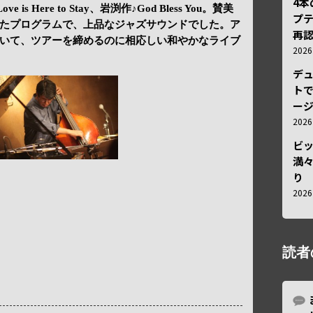
4
 is Here to Stay、岩渕作♪God Bless You。賛美
プ
たプログラムで、上品なジャズサウンドでした。ア
再認
いて、ツアーを締めるのに相応しい和やかなライブ
202
デ
トで
ー
202
ビ
満
り
202
読者