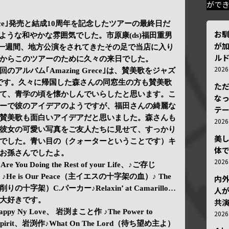
がで
Grece｣発売と結成10周年を記念したツアーの最終日だ
お
のような和やかな雰囲気でした。市原康(ds)福田重男
が加
バーは一週間、地方公演をされてきたその足で当店に入り
ルド
からこのツアーのために久々の来日でした。
202
アルバム｢Amazing Grece｣は、賛美歌をジャズ
です。久々に帰国した森さんの同窓生の方も賛美歌
ただ
て、青学の頃を懐かしんでいらしたと思います。こ
な
ーで彼のアイデアのようですが、福田さんの綺麗な
テ
賛美歌も面白いアイデアだと思いました。森さんも
202
彼女の可愛い写真をご友人たちに見せて、すっかり
美
でした。青い目の（クォーターということです）キ
体
お孫さんでしたよ。
202
e You Doing the Rest of your Life、♪ご存じ
、♪He is Our Peace（主イエスの十字架の血）♪ The
内
削りの十字架）C.パーカー♪Relaxin’ at Camarillo…
人が
大好きです。
共
Happy Ny Love、 岩渕まこと作 ♪The Power to
202
Spirit、岩渕作♪What On The Lord（待ち望め主よ）