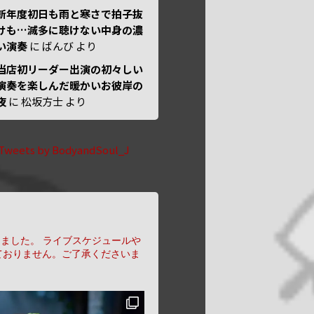
新年度初日も雨と寒さで拍子抜
けも…滅多に聴けない中身の濃
い演奏
に
ばんび
より
当店初リーダー出演の初々しい
演奏を楽しんだ暖かいお彼岸の
夜
に
松坂方士
より
Tweets by BodyandSoul_J
りました。
ライブスケジュールや
ておりません。ご了承くださいま