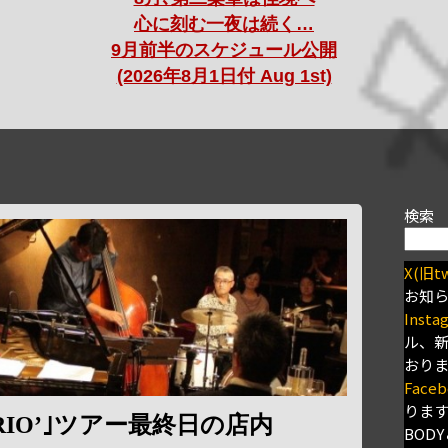
心に刻む一夜は続く…
9月前半のスケジュール公開
(2026年8月1日付 Aug 1st)
検索
X(旧tw
お知
Insta
ル、
おり
Faceb
りま
IO’｣ツアー最終日の店内
BODY