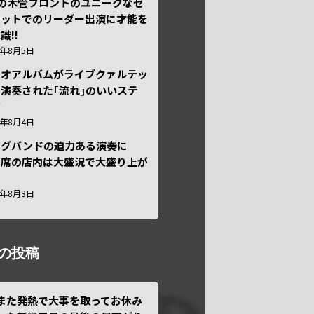
本の木管フロントのユニークなセ
テットでのリーダー出演に才能を
識!!
6年8月5日
ュオアルバムがライブクァルテッ
演奏された｢流れ｣のいいステ
ジ
6年8月4日
ッグバンドの迫力ある演奏に
々席の店内は大盛況で大盛り上が
6年8月3日
の投稿
また発熱で大事を取ってお休み