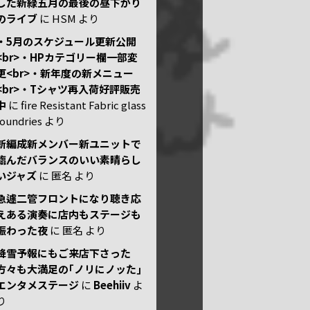
した新緑五月の最後の昼下がり
のライブ
に
HSM
より
・5月のスケジュール更新公開
<br>・HPカテゴリー欄一部変
更<br>・新年度の新メニュー
<br>・Tシャツ再入荷好評販売
中
に
fire Resistant Fabric glass
foundries
より
新編成新メンバー新ユニットで
臨んだバランスのいい素晴らし
いジャズ
に
匿名
より
急遽二管フロントになり聴き応
えある演奏に店内もステージも
賑わった夜
に
匿名
より
降雪予報にもご来店下さった
方々も大満足の｢ノリにノッた｣
エンタメステージ
に
Beehiiv
よ
り