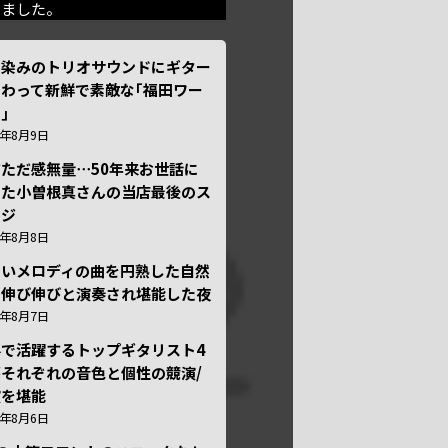
きました。
馴染みのトリオサウンドにギター
わって新鮮で素敵な｢福田ワー
｣
6年8月9日
ただ感無量⋯50年来お世話に
った小曽根真さんの当店最後のス
ージ
6年8月8日
しいメロディの曲を円熟した自然
で伸び伸びと演奏され堪能した夜
6年8月7日
外で活躍するトップギタリスト4
それぞれの音色と個性の競演/
演を堪能
6年8月6日