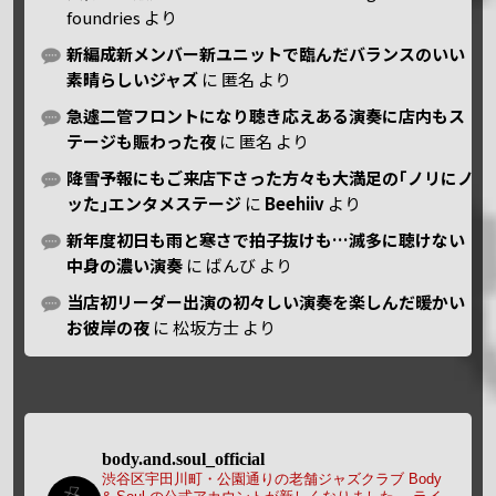
foundries
より
新編成新メンバー新ユニットで臨んだバランスのいい
素晴らしいジャズ
に
匿名
より
急遽二管フロントになり聴き応えある演奏に店内もス
テージも賑わった夜
に
匿名
より
降雪予報にもご来店下さった方々も大満足の｢ノリにノ
ッた｣エンタメステージ
に
Beehiiv
より
新年度初日も雨と寒さで拍子抜けも…滅多に聴けない
中身の濃い演奏
に
ばんび
より
当店初リーダー出演の初々しい演奏を楽しんだ暖かい
お彼岸の夜
に
松坂方士
より
body.and.soul_official
渋谷区宇田川町・公園通りの老舗ジャズクラブ Body