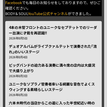
Facebook
でも毎日のお知らせをしておりますので、ぜひご
確認ください。
BODY＆SOUL
YouTube公式チャンネル
ができました。
4本の木管フロントのユニークなセプテットでのリーダ
ー出演に才能を再認識!!
2026年8月5日
デュオアルバムがライブクァルテットで演奏された｢流
れ｣のいいステージ
2026年8月4日
ビッグバンドの迫力ある演奏に満々席の店内は大盛況
で大盛り上がり
2026年8月3日
ユニークなソプラノ管奏者率いる綺麗な音色でよくス
ウィングする素晴らしいステージ
2026年8月2日
六本木時代の当店からこの道に入った半世紀近い時の