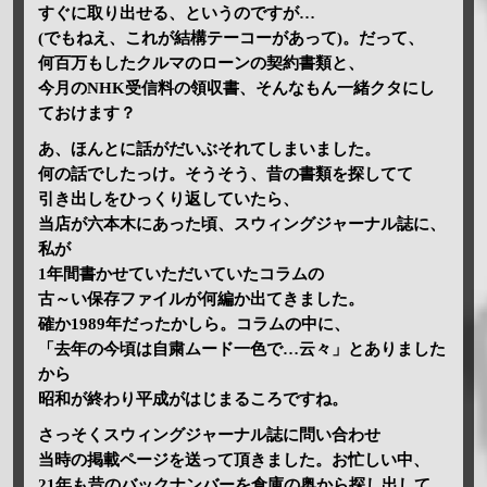
すぐに取り出せる、というのですが…
(でもねえ、これが結構テーコーがあって)。だって、
何百万もしたクルマのローンの契約書類と、
今月のNHK受信料の領収書、そんなもん一緒クタにし
ておけます？
あ、ほんとに話がだいぶそれてしまいました。
何の話でしたっけ。そうそう、昔の書類を探してて
引き出しをひっくり返していたら、
当店が六本木にあった頃、スウィングジャーナル誌に、
私が
1年間書かせていただいていたコラムの
古～い保存ファイルが何編か出てきました。
確か1989年だったかしら。コラムの中に、
「去年の今頃は自粛ムード一色で…云々」とありました
から
昭和が終わり平成がはじまるころですね。
さっそくスウィングジャーナル誌に問い合わせ
当時の掲載ページを送って頂きました。お忙しい中、
21年も昔のバックナンバーを倉庫の奥から探し出して