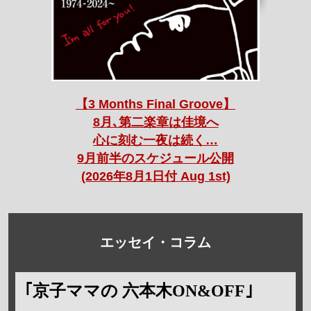
【3 Months Final Groove】
8月､第二楽章は佳境へ
心に刻む一夜は続く…
9月前半のスケジュール公開
(2026年8月1日付 Aug 1st)
エッセイ・コラム
｢京子ママの 六本木ON&OFF｣