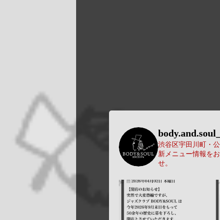
body.and.soul_
渋谷区宇田川町・公園
新メニュー情報をお
せ。