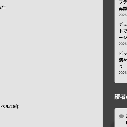
プ
2年
再認
202
デ
トで
ー
202
ビ
満
り
202
読者
ベル/20年