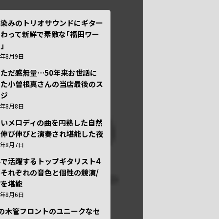
馴染みのトリオサウンドにギター
わって新鮮で素敵な｢福田ワー
｣
6年8月9日
ただ感無量⋯50年来お世話に
った小曽根真さんの当店最後のス
ージ
6年8月8日
しいメロディの曲を円熟した自然
で伸び伸びと演奏され堪能した夜
6年8月7日
外で活躍するトップギタリスト4
それぞれの音色と個性の競演/
演を堪能
6年8月6日
本の木管フロントのユニークなセ