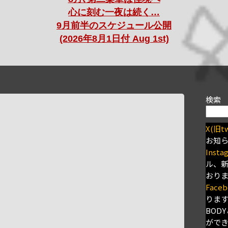
心に刻む一夜は続く…
9月前半のスケジュール公開
(2026年8月1日付 Aug 1st)
検索
X(旧tw
お知
Insta
ル、
おり
Faceb
りま
BODY
がで