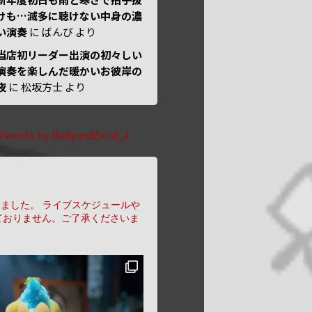
けも…滅多に聴けない中身の濃
い演奏
に
ばんび
より
当店初リーダー出演の初々しい
演奏を楽しんだ暖かいお彼岸の
夜
に
松坂方士
より
Tweets by BodyandSoul_J
りました。
ライブスケジュールや
ておりません。ご了承くださいま