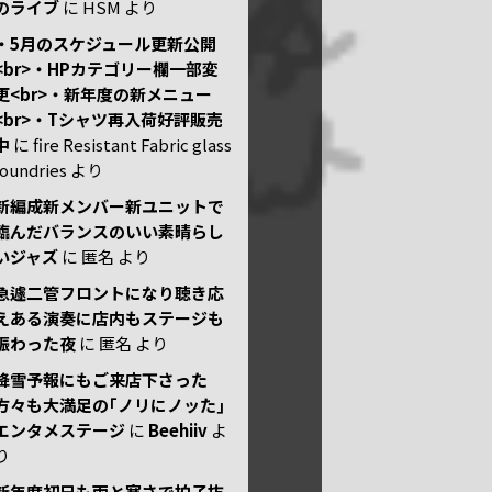
のライブ
に
HSM
より
・5月のスケジュール更新公開
<br>・HPカテゴリー欄一部変
更<br>・新年度の新メニュー
<br>・Tシャツ再入荷好評販売
中
に
fire Resistant Fabric glass
foundries
より
新編成新メンバー新ユニットで
臨んだバランスのいい素晴らし
いジャズ
に
匿名
より
急遽二管フロントになり聴き応
えある演奏に店内もステージも
賑わった夜
に
匿名
より
降雪予報にもご来店下さった
方々も大満足の｢ノリにノッた｣
エンタメステージ
に
Beehiiv
よ
り
新年度初日も雨と寒さで拍子抜