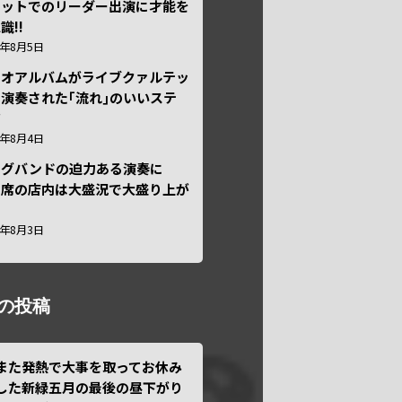
テットでのリーダー出演に才能を
識!!
6年8月5日
ュオアルバムがライブクァルテッ
演奏された｢流れ｣のいいステ
ジ
6年8月4日
ッグバンドの迫力ある演奏に
々席の店内は大盛況で大盛り上が
6年8月3日
の投稿
また発熱で大事を取ってお休み
した新緑五月の最後の昼下がり