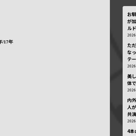
お
が加
ルド
202
/17年
ただ
な
テ
202
美
体
202
内
人が
共
202
4