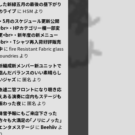
した新緑五月の最後の昼下がり
のライブ
に
HSM
より
・5月のスケジュール更新公開
<br>・HPカテゴリー欄一部変
更<br>・新年度の新メニュー
<br>・Tシャツ再入荷好評販売
中
に
fire Resistant Fabric glass
foundries
より
新編成新メンバー新ユニットで
臨んだバランスのいい素晴らし
いジャズ
に
匿名
より
急遽二管フロントになり聴き応
えある演奏に店内もステージも
賑わった夜
に
匿名
より
降雪予報にもご来店下さった
方々も大満足の｢ノリにノッた｣
エンタメステージ
に
Beehiiv
よ
り