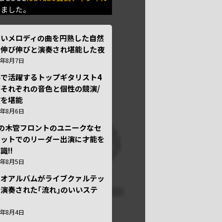
きました。
しいメロディの曲を円熟した自然
で伸び伸びと演奏され堪能した夜
6年8月7日
外で活躍するトップギタリスト4
それぞれの音色と個性の競演/
演を堪能
6年8月6日
本の木管フロントのユニークなセ
テットでのリーダー出演に才能を
識!!
6年8月5日
ュオアルバムがライブクァルテッ
演奏された｢流れ｣のいいステ
ジ
6年8月4日