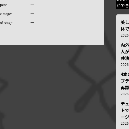
がで
pen:
ー
st stage:
ー
美
nd stage:
ー
体
202
内
人が
共
202
4
プ
再認
202
デ
トで
ー
202