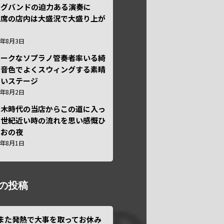
ッグバンドの迫力ある演奏に
々席の店内は大盛況で大盛り上が
6年8月3日
ニークなソプラノ管奏者率いる綺
な音色でよくスウィングする素晴
しいステージ
6年8月2日
本木時代の当店からこの道に入っ
半世紀近い時の流れを思い感慨ひ
しおの夜
6年8月1日
の投稿
また発熱で大事を取ってお休み