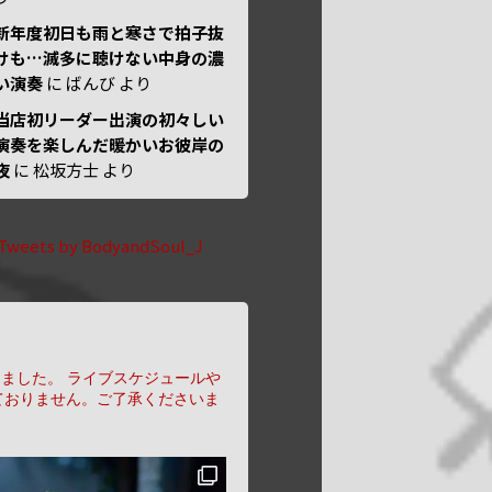
新年度初日も雨と寒さで拍子抜
けも…滅多に聴けない中身の濃
い演奏
に
ばんび
より
当店初リーダー出演の初々しい
演奏を楽しんだ暖かいお彼岸の
夜
に
松坂方士
より
Tweets by BodyandSoul_J
りました。
ライブスケジュールや
ておりません。ご了承くださいま