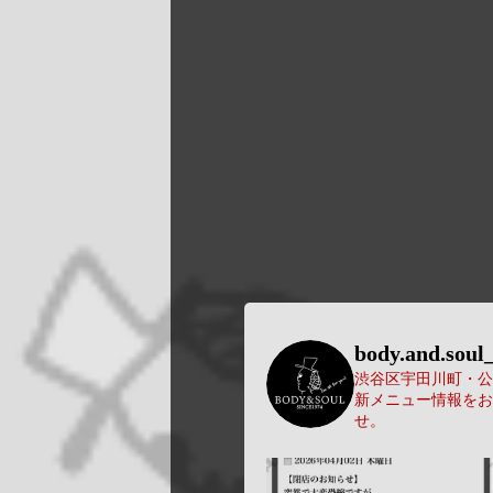
body.and.soul_
渋谷区宇田川町・公園
新メニュー情報をお
せ。