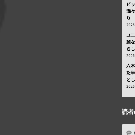
ビ
満
り
202
ユ
麗
ら
202
六
た
と
202
読者