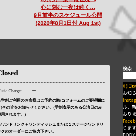
心に刻む一夜は続く…
9月前半のスケジュール公開
(2026年8月1日付 Aug 1st)
検索
Closed
X(旧tw
usic Charge:
ー
お知
Insta
※学割ご利用のお客様はご予約の際に(フォームのご要望欄に
ル、
て)その旨をお知らせください。(学割表示のある公演日のみ
おり
適用されます。)
Faceb
※ワンドリンク＋ワンディッシュまたは１ステージワンドリ
りま
ンクのオーダーにご協力下さい。
BODY