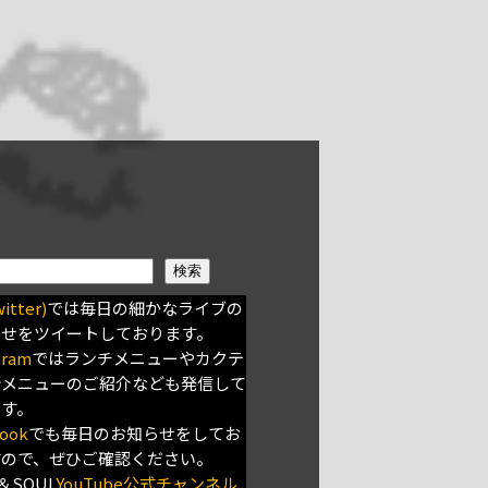
検索
itter)
では毎日の細かなライブの
らせをツイートしております。
gram
ではランチメニューやカクテ
新メニューのご紹介なども発信して
ます。
ook
でも毎日のお知らせをしてお
すので、ぜひご確認ください。
＆SOUL
YouTube公式チャンネル