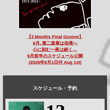
【3 Months Final Groove】
8月､第二楽章は佳境へ
心に刻む一夜は続く…
9月前半のスケジュール公開
(2026年8月1日付 Aug 1st)
スケジュール・予約