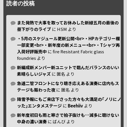
読者の投稿
また発熱で大事を取ってお休みした新緑五月の最後の
昼下がりのライブ
に
HSM
より
・5月のスケジュール更新公開<br>・HPカテゴリー欄
一部変更<br>・新年度の新メニュー<br>・Tシャツ再
入荷好評販売中
に
fire Resistant Fabric glass
foundries
より
新編成新メンバー新ユニットで臨んだバランスのいい
素晴らしいジャズ
に
匿名
より
急遽二管フロントになり聴き応えある演奏に店内もス
テージも賑わった夜
に
匿名
より
降雪予報にもご来店下さった方々も大満足の｢ノリにノ
ッた｣エンタメステージ
に
Beehiiv
より
新年度初日も雨と寒さで拍子抜けも…滅多に聴けない
中身の濃い演奏
に
ばんび
より