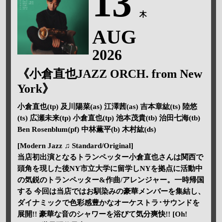
13
木
AUG
2026
《小倉直也JAZZ ORCH. from New
York》
小倉直也(tp) 及川陽菜(as) 江澤茜(as) 吉本章紘(ts) 陸悠
(ts) 広瀬未来(tp) 小倉直也(tp) 池本茂貴(tb) 治田七海(tb)
Ben Rosenblum(pf) 中林薫平(b) 木村紘(ds)
[Modern Jazz ♫ Standard/Original]
当店初出演となるトランペッター小倉直也さんは関西で
頭角を現した後NY市立大学に留学しNYを拠点に活動中
の気鋭のトランペッター&作曲/アレンジャー。一時帰国
する 今回は当店ではお馴染みの豪華メンバーを集結し、
ダイナミックで色彩感豊かなオーケストラ･サウンドを
展開!! 豪華な音のシャワーを浴びて気分爽快!! [Oh!