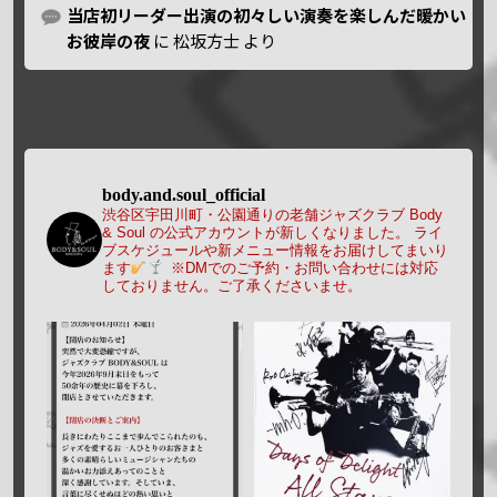
当店初リーダー出演の初々しい演奏を楽しんだ暖かい
お彼岸の夜
に
松坂方士
より
body.and.soul_official
渋谷区宇田川町・公園通りの老舗ジャズクラブ Body
& Soul の公式アカウントが新しくなりました。
ライ
ブスケジュールや新メニュー情報をお届けしてまいり
ます
※DMでのご予約・お問い合わせには対応
しておりません。ご了承くださいませ。