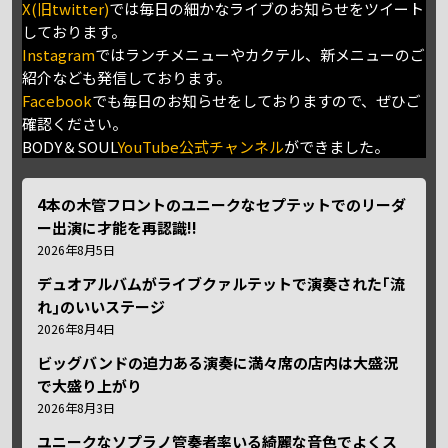
X(旧twitter)
では毎日の細かなライブのお知らせをツイート
しております。
Instagram
ではランチメニューやカクテル、新メニューのご
紹介なども発信しております。
Facebook
でも毎日のお知らせをしておりますので、ぜひご
確認ください。
BODY＆SOUL
YouTube公式チャンネル
ができました。
4本の木管フロントのユニークなセプテットでのリーダ
ー出演に才能を再認識!!
2026年8月5日
デュオアルバムがライブクァルテットで演奏された｢流
れ｣のいいステージ
2026年8月4日
ビッグバンドの迫力ある演奏に満々席の店内は大盛況
で大盛り上がり
2026年8月3日
ユニークなソプラノ管奏者率いる綺麗な音色でよくス