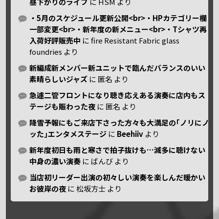
昼下がりのライブ
に
HSM
より
・5月のスケジュール更新公開<br>・HPカテゴリー欄
一部変更<br>・新年度の新メニュー<br>・Tシャツ再
入荷好評販売中
に
fire Resistant Fabric glass
foundries
より
新編成新メンバー新ユニットで臨んだバランスのいい
素晴らしいジャズ
に
匿名
より
急遽二管フロントになり聴き応えある演奏に店内もス
テージも賑わった夜
に
匿名
より
降雪予報にもご来店下さった方々も大満足の｢ノリにノ
ッた｣エンタメステージ
に
Beehiiv
より
新年度初日も雨と寒さで拍子抜けも…滅多に聴けない
中身の濃い演奏
に
ばんび
より
当店初リーダー出演の初々しい演奏を楽しんだ暖かい
お彼岸の夜
に
松坂方士
より