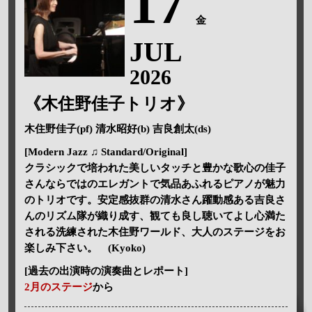
17
金
JUL
2026
《木住野佳子トリオ》
木住野佳子(pf) 清水昭好(b) 吉良創太(ds)
[Modern Jazz ♫ Standard/Original]
クラシックで培われた美しいタッチと豊かな歌心の佳子
さんならではのエレガントで気品あふれるピアノが魅力
のトリオです。安定感抜群の清水さん躍動感ある吉良さ
んのリズム隊が織り成す、観ても良し聴いてよし心満た
される洗練された木住野ワールド、大人のステージをお
楽しみ下さい。 (Kyoko)
[過去の出演時の演奏曲とレポート]
2月のステージ
から