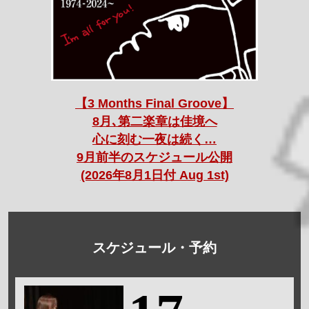
【3 Months Final Groove】
8月､第二楽章は佳境へ
心に刻む一夜は続く…
9月前半のスケジュール公開
(2026年8月1日付 Aug 1st)
スケジュール・予約