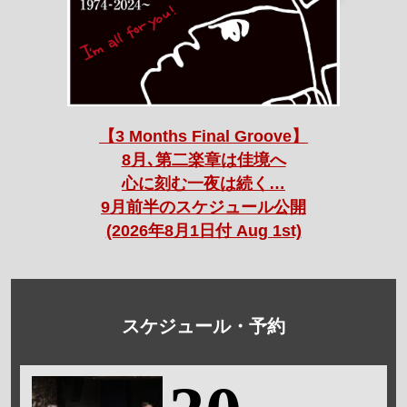
【3 Months Final Groove】
8月､第二楽章は佳境へ
心に刻む一夜は続く…
9月前半のスケジュール公開
(2026年8月1日付 Aug 1st)
スケジュール・予約