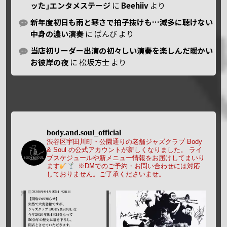
ッた｣エンタメステージ
に
Beehiiv
より
新年度初日も雨と寒さで拍子抜けも…滅多に聴けない
中身の濃い演奏
に
ばんび
より
当店初リーダー出演の初々しい演奏を楽しんだ暖かい
お彼岸の夜
に
松坂方士
より
body.and.soul_official
渋谷区宇田川町・公園通りの老舗ジャズクラブ Body
& Soul の公式アカウントが新しくなりました。
ライ
ブスケジュールや新メニュー情報をお届けしてまいり
ます
※DMでのご予約・お問い合わせには対応
しておりません。ご了承くださいませ。