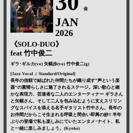
30
金
JAN
2026
《SOLO-DUO》
feat 竹中俊二
ギラ･ギルカ(vo) 矢幅歩(vo) 竹中俊二(g)
[Jazz Vocal ♫ Standard/Original]
長年の信頼で結ばれた仲間たちが織り成す”声という楽
器”の素晴らしさに魅了されるステージ。深い歌心と確
かな表現力、芸達者な二人のエンターティナー ギラさん
と矢幅さん、そして二人を包み込むように支えスリリン
グなスパイスを添える名手ギタリスト竹中さん。長年の
お仲間だからこそ生まれる呼吸と間合い即興の妙!! 半年
ぶりの登場で私も楽しみにていたエンタメ･ナイト、私
と一緒に楽しみましょう。(Kyoko)