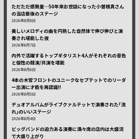
ただただ感無量⋯50年来お世話になった小曽根真さん
の当店最後のステージ
2026年8月8日
美しいメロディの曲を円熟した自然体で伸び伸びと演
奏され堪能した夜
2026年8月7日
内外で活躍するトップギタリスト4人がそれぞれの音色
と個性の競演/共演を堪能
2026年8月6日
4本の木管フロントのユニークなセプテットでのリーダ
ー出演に才能を再認識!!
2026年8月5日
デュオアルバムがライブクァルテットで演奏された｢流
れ｣のいいステージ
2026年8月4日
ビッグバンドの迫力ある演奏に満々席の店内は大盛況
で大盛り上がり