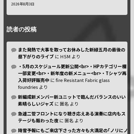
2026年8月3日
読者の投稿
また発熱で大事を取ってお休みした新緑五月の最後の
昼下がりのライブ
に
HSM
より
・5月のスケジュール更新公開<br>・HPカテゴリー欄
一部変更<br>・新年度の新メニュー<br>・Tシャツ再
入荷好評販売中
に
fire Resistant Fabric glass
foundries
より
新編成新メンバー新ユニットで臨んだバランスのいい
素晴らしいジャズ
に
匿名
より
急遽二管フロントになり聴き応えある演奏に店内もス
テージも賑わった夜
に
匿名
より
降雪予報にもご来店下さった方々も大満足の｢ノリにノ