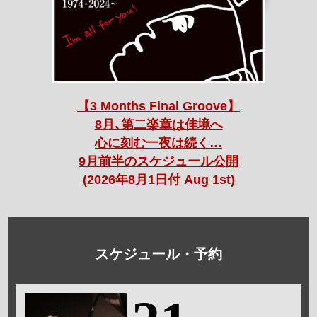
【3 Months Final Groove】
8月､第二楽章は佳境へ
心に刻む一夜は続く…
9月前半のスケジュール公開
(2026年8月1日付 Aug 1st)
スケジュール・予約