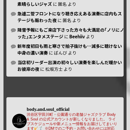
素晴らしいジャズ
に
匿名
より
急遽二管フロントになり聴き応えある演奏に店内もス
テージも賑わった夜
に
匿名
より
降雪予報にもご来店下さった方々も大満足の｢ノリにノ
ッた｣エンタメステージ
に
Beehiiv
より
新年度初日も雨と寒さで拍子抜けも…滅多に聴けない
中身の濃い演奏
に
ばんび
より
当店初リーダー出演の初々しい演奏を楽しんだ暖かい
お彼岸の夜
に
松坂方士
より
body.and.soul_official
渋谷区宇田川町・公園通りの老舗ジャズクラブ Body
& Soul の公式アカウントが新しくなりました。
ライ
ブスケジュールや新メニュー情報をお届けしてまいり
ます
※DMでのご予約・お問い合わせには対応