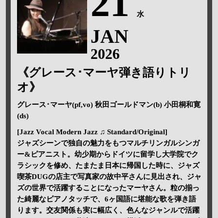
21
水
JAN
2026
《グレース･マーヤ弾き語りトリ
オ》
グレース･マーヤ(pf,vo) 秋田ゴールドマン(b) 小田桐和寛
(ds)
[Jazz Vocal Modern Jazz ♫ Standard/Original]
ジャズシーンで独自の魅力をもつマルチリンガルシンガ
ー&ピアニスト。幼少期からドイツに留学し大学院でク
ラシックを修め、たまたま日本に帰国した時に、ジャズ
喫茶DUGの店主で写真家の故中平さんに見出され、ジャ
ズの世界で活躍することになったマーヤさん。粒の揃っ
た綺麗なピアノタッチで、6ヶ国語に堪能な歌を弾き語
ります。交友関係も実に幅広く、色んなジャンルで活躍