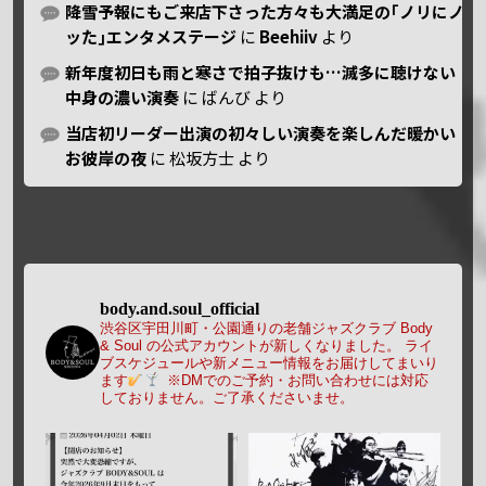
降雪予報にもご来店下さった方々も大満足の｢ノリにノ
ッた｣エンタメステージ
に
Beehiiv
より
新年度初日も雨と寒さで拍子抜けも…滅多に聴けない
中身の濃い演奏
に
ばんび
より
当店初リーダー出演の初々しい演奏を楽しんだ暖かい
お彼岸の夜
に
松坂方士
より
body.and.soul_official
渋谷区宇田川町・公園通りの老舗ジャズクラブ Body
& Soul の公式アカウントが新しくなりました。
ライ
ブスケジュールや新メニュー情報をお届けしてまいり
ます
※DMでのご予約・お問い合わせには対応
しておりません。ご了承くださいませ。