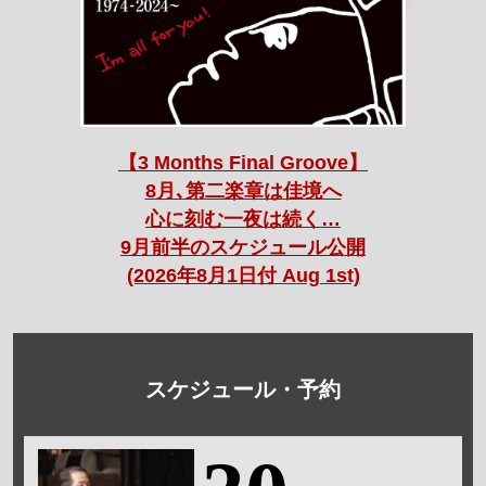
【3 Months Final Groove】
8月､第二楽章は佳境へ
心に刻む一夜は続く…
9月前半のスケジュール公開
(2026年8月1日付 Aug 1st)
スケジュール・予約