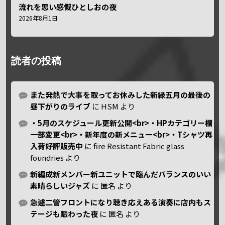
流れを思い感慨ひとしおの夜
2026年8月1日
読者の投稿
また発熱で大事を取ってお休みした新緑五月の最後の
昼下がりのライブ
に
HSM
より
・5月のスケジュール更新公開<br>・HPカテゴリー欄
一部変更<br>・新年度の新メニュー<br>・Tシャツ再
入荷好評販売中
に
fire Resistant Fabric glass
foundries
より
新編成新メンバー新ユニットで臨んだバランスのいい
素晴らしいジャズ
に
匿名
より
急遽二管フロントになり聴き応えある演奏に店内もス
テージも賑わった夜
に
匿名
より