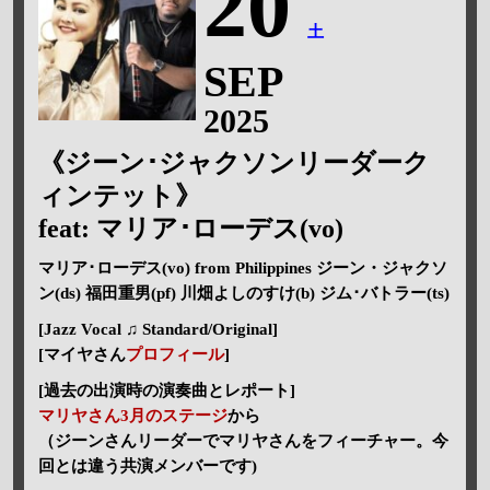
20
土
SEP
2025
《ジーン･ジャクソンリーダーク
ィンテット》
feat: マリア･ローデス(vo)
マリア･ローデス(vo) from Philippines ジーン・ジャクソ
ン(ds) 福田重男(pf) 川畑よしのすけ(b) ジム･バトラー(ts)
[Jazz Vocal ♫ Standard/Original]
[マイヤさん
プロフィール
]
[過去の出演時の演奏曲とレポート]
マリヤさん3月のステージ
から
（ジーンさんリーダーでマリヤさんをフィーチャー。今
回とは違う共演メンバーです)