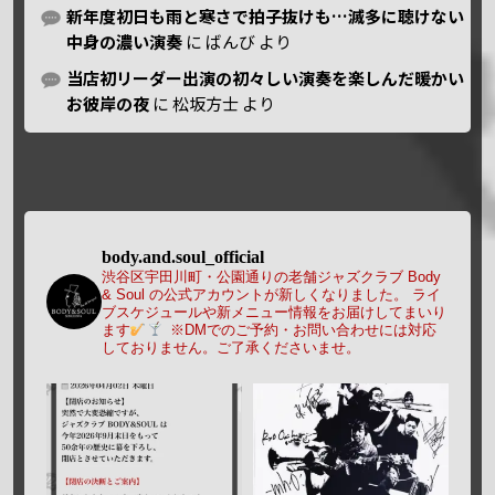
新年度初日も雨と寒さで拍子抜けも…滅多に聴けない
中身の濃い演奏
に
ばんび
より
当店初リーダー出演の初々しい演奏を楽しんだ暖かい
お彼岸の夜
に
松坂方士
より
body.and.soul_official
渋谷区宇田川町・公園通りの老舗ジャズクラブ Body
& Soul の公式アカウントが新しくなりました。
ライ
ブスケジュールや新メニュー情報をお届けしてまいり
ます
※DMでのご予約・お問い合わせには対応
しておりません。ご了承くださいませ。