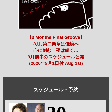
【3 Months Final Groove】
8月､第二楽章は佳境へ
心に刻む一夜は続く…
9月前半のスケジュール公開
(2026年8月1日付 Aug 1st)
スケジュール・予約