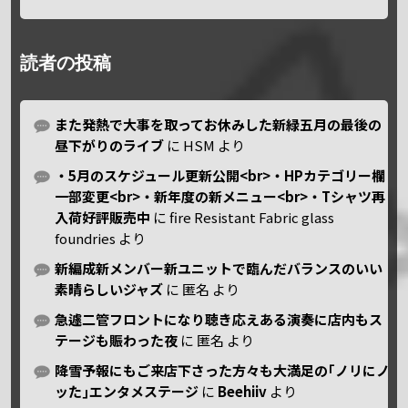
読者の投稿
また発熱で大事を取ってお休みした新緑五月の最後の
昼下がりのライブ
に
HSM
より
・5月のスケジュール更新公開<br>・HPカテゴリー欄
一部変更<br>・新年度の新メニュー<br>・Tシャツ再
入荷好評販売中
に
fire Resistant Fabric glass
foundries
より
新編成新メンバー新ユニットで臨んだバランスのいい
素晴らしいジャズ
に
匿名
より
急遽二管フロントになり聴き応えある演奏に店内もス
テージも賑わった夜
に
匿名
より
降雪予報にもご来店下さった方々も大満足の｢ノリにノ
ッた｣エンタメステージ
に
Beehiiv
より