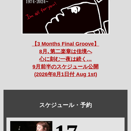
【3 Months Final Groove】
8月､第二楽章は佳境へ
心に刻む一夜は続く…
9月前半のスケジュール公開
(2026年8月1日付 Aug 1st)
スケジュール・予約