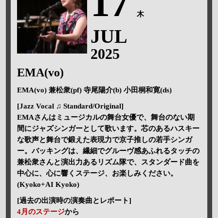
17
木
JUL
2025
EMA(vo)
EMA(vo) 兼松衆(pf) 寺尾陽介(b) 小田桐和寛(ds)
[Jazz Vocal ♫ Standard/Original]
EMAさんはミュージカルの舞台女優で、舞台のない期
間にジャズシンガーとして歌います。芯のあるハスキー
な歌声と舞台で鍛えた表現力で京子推しの若手シンガ
ー。バッキングは、繊細でグルーヴ感あふれるタッチの
兼松衆さんと演出力あるリズム隊で、スタンダード曲を
中心に、心に響くステージ、お楽しみください。
(Kyoko+AI Kyoko)
[過去の出演時の演奏曲とレポート]
4月のステージ
から