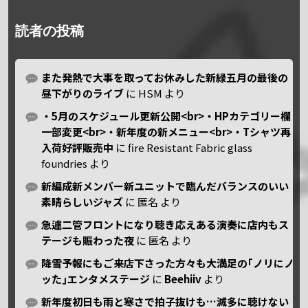
読者の投稿
また発熱で大事を取ってお休みした新緑五月の最後の
昼下がりのライブ
に
HSM
より
・5月のスケジュール更新公開<br>・HPカテゴリー欄
一部変更<br>・新年度の新メニュー<br>・Tシャツ再
入荷好評販売中
に
fire Resistant Fabric glass
foundries
より
新編成新メンバー新ユニットで臨んだバランスのいい
素晴らしいジャズ
に
匿名
より
急遽二管フロントになり聴き応えある演奏に店内もス
テージも賑わった夜
に
匿名
より
降雪予報にもご来店下さった方々も大満足の｢ノリにノ
ッた｣エンタメステージ
に
Beehiiv
より
新年度初日も雨と寒さで拍子抜けも…滅多に聴けない