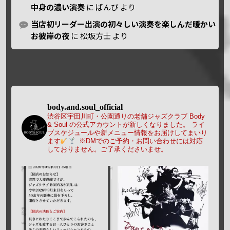
中身の濃い演奏
に
ばんび
より
当店初リーダー出演の初々しい演奏を楽しんだ暖かい
お彼岸の夜
に
松坂方士
より
body.and.soul_official
渋谷区宇田川町・公園通りの老舗ジャズクラブ Body
& Soul の公式アカウントが新しくなりました。
ライ
ブスケジュールや新メニュー情報をお届けしてまいり
ます
※DMでのご予約・お問い合わせには対応
しておりません。ご了承くださいませ。