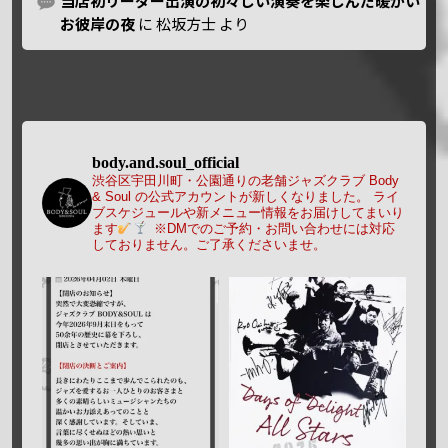
当店初リーダー出演の初々しい演奏を楽しんだ暖かい
お彼岸の夜
に
松坂方士
より
body.and.soul_official
渋谷区宇田川町・公園通りの老舗ジャズクラブ Body
& Soul の公式アカウントが新しくなりました。
ライ
ブスケジュールや新メニュー情報をお届けしてまいり
ます
※DMでのご予約・お問い合わせには対応
しておりません。ご了承くださいませ。