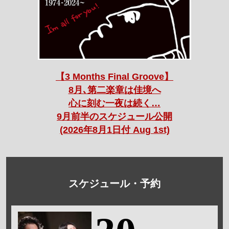
【3 Months Final Groove】
8月､第二楽章は佳境へ
心に刻む一夜は続く…
9月前半のスケジュール公開
(2026年8月1日付 Aug 1st)
スケジュール・予約