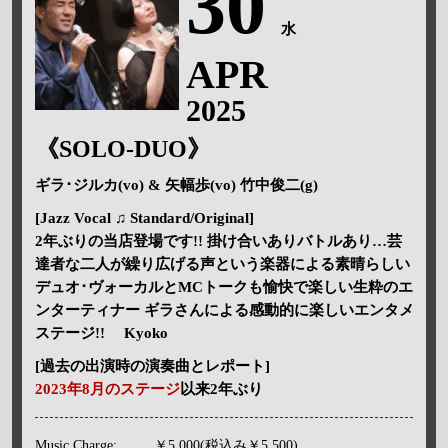
30
水
APR
2025
《SOLO-DUO》
ギラ･ジルカ(vo) & 矢幅歩(vo) 竹中俊二(g)
[Jazz Vocal ♫ Standard/Original]
2年ぶりの当店登場です!! 掛け合いありバトルあり…芸
達者な二人が繰り広げる声という楽器による素晴らしい
デュオ･ヴォーカルとMCトークも愉快で楽しい生粋のエ
ンターティナー ギラさんによる感動的に楽しいエンタメ
ステージ!! Kyoko
[過去の出演時の演奏曲とレポート]
2023年8月のステージ
以来2年ぶり
Music Charge:
￥5,000(税込み￥5,500)