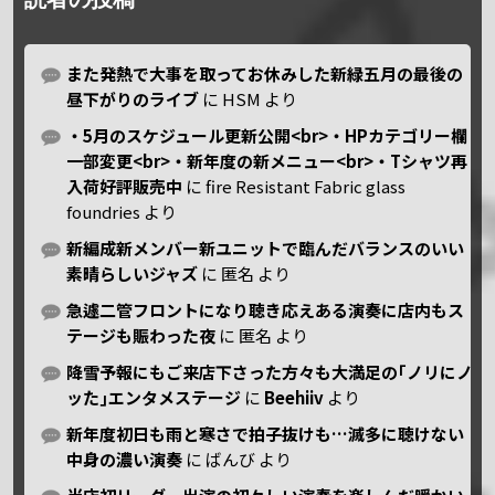
また発熱で大事を取ってお休みした新緑五月の最後の
昼下がりのライブ
に
HSM
より
・5月のスケジュール更新公開<br>・HPカテゴリー欄
一部変更<br>・新年度の新メニュー<br>・Tシャツ再
入荷好評販売中
に
fire Resistant Fabric glass
foundries
より
新編成新メンバー新ユニットで臨んだバランスのいい
素晴らしいジャズ
に
匿名
より
急遽二管フロントになり聴き応えある演奏に店内もス
テージも賑わった夜
に
匿名
より
降雪予報にもご来店下さった方々も大満足の｢ノリにノ
ッた｣エンタメステージ
に
Beehiiv
より
新年度初日も雨と寒さで拍子抜けも…滅多に聴けない
中身の濃い演奏
に
ばんび
より