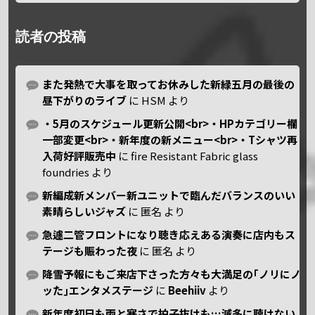
読者の投稿
また発熱で大事を取ってお休みした新緑五月の最後の
昼下がりのライブ
に
HSM
より
・5月のスケジュール更新公開<br>・HPカテゴリー欄
一部変更<br>・新年度の新メニュー<br>・Tシャツ再
入荷好評販売中
に
fire Resistant Fabric glass
foundries
より
新編成新メンバー新ユニットで臨んだバランスのいい
素晴らしいジャズ
に
匿名
より
急遽二管フロントになり聴き応えある演奏に店内もス
テージも賑わった夜
に
匿名
より
降雪予報にもご来店下さった方々も大満足の｢ノリにノ
ッた｣エンタメステージ
に
Beehiiv
より
新年度初日も雨と寒さで拍子抜けも…滅多に聴けない