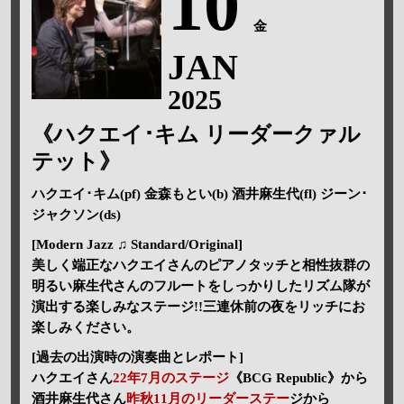
10
金
JAN
2025
《ハクエイ･キム リーダークァル
テット》
ハクエイ･キム(pf) 金森もとい(b) 酒井麻生代(fl) ジーン･
ジャクソン(ds)
[Modern Jazz ♫ Standard/Original]
美しく端正なハクエイさんのピアノタッチと相性抜群の
明るい麻生代さんのフルートをしっかりしたリズム隊が
演出する楽しみなステージ!!三連休前の夜をリッチにお
楽しみください。
[過去の出演時の演奏曲とレポート]
ハクエイさん
22年7月のステージ
《BCG Republic》から
酒井麻生代さん
昨秋11月のリーダーステー
ジから