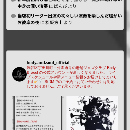
中身の濃い演奏
に
ばんび
より
当店初リーダー出演の初々しい演奏を楽しんだ暖かい
お彼岸の夜
に
松坂方士
より
body.and.soul_official
渋谷区宇田川町・公園通りの老舗ジャズクラブ Body
& Soul の公式アカウントが新しくなりました。
ライ
ブスケジュールや新メニュー情報をお届けしてまいり
ます
※DMでのご予約・お問い合わせには対応
しておりません。ご了承くださいませ。