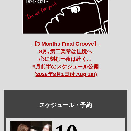
【3 Months Final Groove】
8月､第二楽章は佳境へ
心に刻む一夜は続く…
9月前半のスケジュール公開
(2026年8月1日付 Aug 1st)
スケジュール・予約