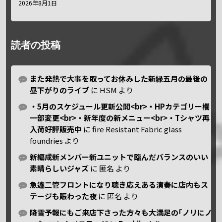
2026年8月1日
読者の投稿
また発熱で大事を取ってお休みした新緑五月の最後の
昼下がりのライブ
に
HSM
より
・5月のスケジュール更新公開<br>・HPカテゴリー欄
一部変更<br>・新年度の新メニュー<br>・Tシャツ再
入荷好評販売中
に
fire Resistant Fabric glass
foundries
より
新編成新メンバー新ユニットで臨んだバランスのいい
素晴らしいジャズ
に
匿名
より
急遽二管フロントになり聴き応えある演奏に店内もス
テージも賑わった夜
に
匿名
より
降雪予報にもご来店下さった方々も大満足の｢ノリにノ