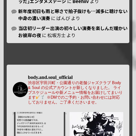
ッた｣エンタメステージ
に
Beehiiv
より
新年度初日も雨と寒さで拍子抜けも…滅多に聴けない
中身の濃い演奏
に
ばんび
より
当店初リーダー出演の初々しい演奏を楽しんだ暖かい
お彼岸の夜
に
松坂方士
より
body.and.soul_official
渋谷区宇田川町・公園通りの老舗ジャズクラブ Body
& Soul の公式アカウントが新しくなりました。
ライ
ブスケジュールや新メニュー情報をお届けしてまいり
ます
※DMでのご予約・お問い合わせには対応
しておりません。ご了承くださいませ。