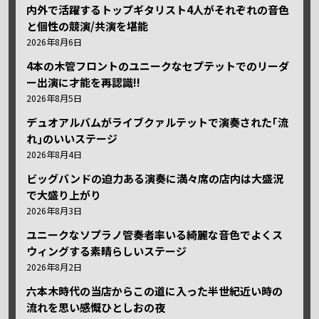
内外で活躍するトップギタリスト4人がそれぞれの音色
と個性の競演/共演を堪能
2026年8月6日
4本の木管フロントのユニークなセプテットでのリーダ
ー出演に才能を再認識!!
2026年8月5日
デュオアルバムがライブクァルテットで演奏された｢流
れ｣のいいステージ
2026年8月4日
ビッグバンドの迫力ある演奏に満々席の店内は大盛況
で大盛り上がり
2026年8月3日
ユニークなソプラノ管奏者率いる綺麗な音色でよくス
ウィングする素晴らしいステージ
2026年8月2日
六本木時代の当店からこの道に入った半世紀近い時の
流れを思い感慨ひとしおの夜