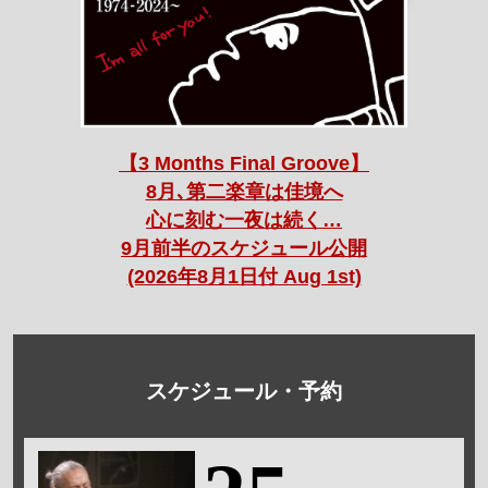
【3 Months Final Groove】
8月､第二楽章は佳境へ
心に刻む一夜は続く…
9月前半のスケジュール公開
(2026年8月1日付 Aug 1st)
スケジュール・予約