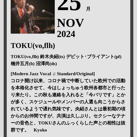
25
月
NOV
2024
TOKU(vo,flh)
TOKU(vo,flh) 鈴木央紹(ts) デビット･ブライアント(pf)
楠井五月(b) 沼澤尚(ds)
[Modern Jazz Vocal ♫ Standard/Original]
コロナ開け以来、コロナ禍で中断していた欧州での活動
を本格化させて、今はしょっちゅう欧州各都市と行った
り来たり。この秋も連絡を入れると「今パリです」とか
が多く、スケジュールやメンバーの人選も向こうからさ
れているようで遅れ気味です。央紹さんとは最初期の頃
からのお仲間ですが、共演は久しぶり。セクシーなテナ
ーの音色と、TOKUさんのふっくらした声との相性は抜
群です。 Kyoko