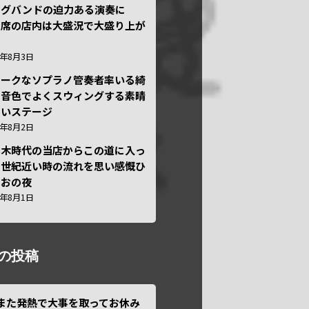
ッグバンドの迫力ある演奏に
々席の店内は大盛況で大盛り上が
6年8月3日
ニークなソプラノ管奏者率いる綺
な音色でよくスウィングする素晴
しいステージ
6年8月2日
本木時代の当店からこの道に入っ
半世紀近い時の流れを思い感慨ひ
しおの夜
6年8月1日
の投稿
また発熱で大事を取ってお休み