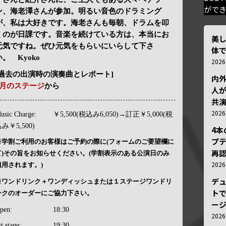
がで
ン、海老澤さんが参加。明るい音色のドラミング
が、私は大好きです。海老さんも毎朝、ドラムを叩
くのが日課です。音楽を続けている方は、本当にお
美
元気ですね。ぜひ元気をもらいにいらして下さ
体
い。 Kyoko
202
[過去の出演時の演奏曲とレポート]
内
5月のステージ
から
人が
共
202
usic Charge:
￥5,500(税込み6,050)→訂正￥5,000(税
み￥5,500)
4
プ
※学割ご利用のお客様はご予約の際に(フォームのご要望欄に
再認
て)その旨をお知らせください。(学割表示のある公演日のみ
202
適用されます。)
デ
※ワンドリンク＋ワンディッシュまたは１ステージワンドリ
トで
ンクのオーダーにご協力下さい。
ー
pen:
18:30
202
st stage:
19:30