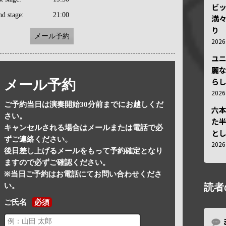
ビ
nd stage:
21:00
満
り
メール予約
202
ユ
麗
ら
メール予約
202
ご予約当日は演奏開始30分前までにお越しくだ
六
さい。
た
キャンセルされる場合はメールまたは電話で必
と
ずご連絡ください。
202
後日差し上げるメールをもって予約確定となり
ますので必ずご確認ください。
※当日ご予約はお電話にてお問い合わせくださ
い。
読者
ご氏名
必須