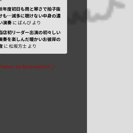
新年度初日も雨と寒さで拍子抜
けも…滅多に聴けない中身の濃
い演奏
に
ばんび
より
当店初リーダー出演の初々しい
演奏を楽しんだ暖かいお彼岸の
夜
に
松坂方士
より
Tweets by BodyandSoul_J