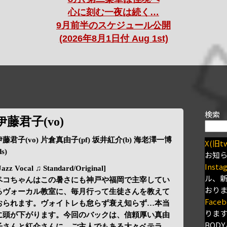
心に刻む一夜は続く…
9月前半のスケジュール公開
(2026年8月1日付 Aug 1st)
検索
伊藤君子(vo)
伊藤君子(vo) 片倉真由子(pf) 坂井紅介(b) 海老澤一博
X(旧tw
ds)
お知
Insta
Jazz Vocal ♫ Standard/Original]
ル、
ペコちゃんはこの暑さにも神戸や福岡で主宰してい
おり
るヴォーカル教室に、毎月行って生徒さんを教えて
Faceb
おられます。ヴォイトレも怠らず衰え知らず…本当
りま
に頭が下がります。今回のバックは、信頼厚い真由
BODY
子さんと紅介さんに、ご主人でもある大々ベテラ