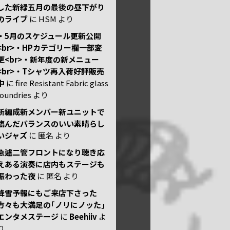
した新緑五月の最後の昼下がり
のライブ
に
HSM
より
・5月のスケジュール更新公開
<br>・HPカテゴリー欄一部変
更<br>・新年度の新メニュー
<br>・Tシャツ再入荷好評販売
中
に
fire Resistant Fabric glass
foundries
より
新編成新メンバー新ユニットで
臨んだバランスのいい素晴らし
いジャズ
に
匿名
より
急遽二管フロントになり聴き応
えある演奏に店内もステージも
賑わった夜
に
匿名
より
降雪予報にもご来店下さった
方々も大満足の｢ノリにノッた｣
エンタメステージ
に
Beehiiv
よ
り