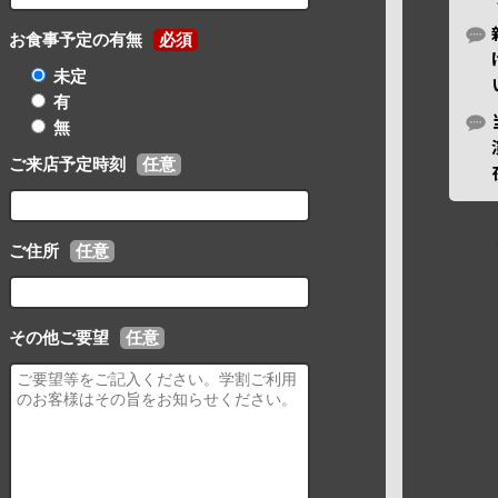
お食事予定の有無
必須
未定
有
無
ご来店予定時刻
任意
ご住所
任意
その他ご要望
任意