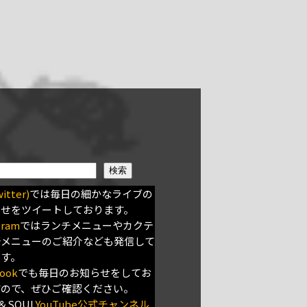
検索
itter)
では毎日の細かなライブの
らせをツイートしております。
gram
ではランチメニューやカクテ
新メニューのご紹介なども発信して
ます。
ook
でも毎日のお知らせをしてお
すので、ぜひご確認ください。
＆SOUL
YouTube公式チャンネル