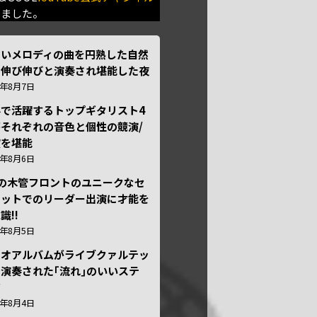
きました。
しいメロディの曲を円熟した自然
で伸び伸びと演奏され堪能した夜
6年8月7日
外で活躍するトップギタリスト4
それぞれの音色と個性の競演/
演を堪能
6年8月6日
本の木管フロントのユニークなセ
テットでのリーダー出演に才能を
識!!
6年8月5日
ュオアルバムがライブクァルテッ
演奏された｢流れ｣のいいステ
ジ
6年8月4日