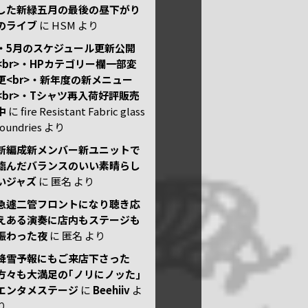
した新緑五月の最後の昼下がり
のライブ
に
HSM
より
・5月のスケジュール更新公開
<br>・HPカテゴリー欄一部変
更<br>・新年度の新メニュー
<br>・Tシャツ再入荷好評販売
中
に
fire Resistant Fabric glass
foundries
より
新編成新メンバー新ユニットで
臨んだバランスのいい素晴らし
いジャズ
に
匿名
より
急遽二管フロントになり聴き応
えある演奏に店内もステージも
賑わった夜
に
匿名
より
降雪予報にもご来店下さった
方々も大満足の｢ノリにノッた｣
エンタメステージ
に
Beehiiv
よ
り