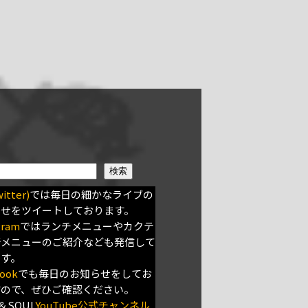
検索
itter)
では毎日の細かなライブの
らせをツイートしております。
gram
ではランチメニューやカクテ
新メニューのご紹介なども発信して
ます。
ook
でも毎日のお知らせをしてお
すので、ぜひご確認ください。
＆SOUL
YouTube公式チャンネル