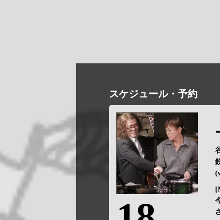
スケジュール・予約
谷
鉄
(
[
18