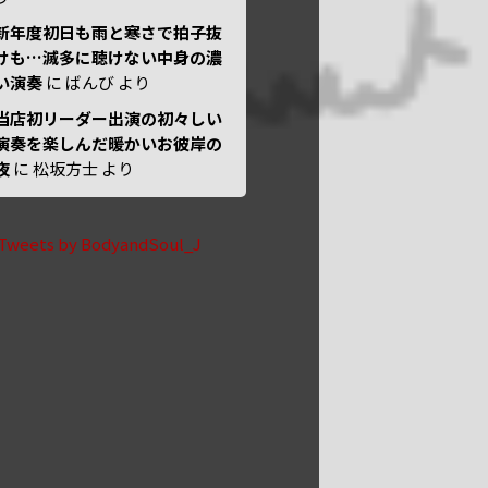
新年度初日も雨と寒さで拍子抜
けも…滅多に聴けない中身の濃
い演奏
に
ばんび
より
当店初リーダー出演の初々しい
演奏を楽しんだ暖かいお彼岸の
夜
に
松坂方士
より
Tweets by BodyandSoul_J