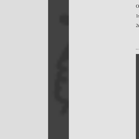
O
1
2