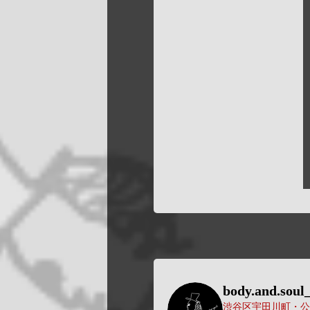
body.and.soul_
渋谷区宇田川町・公園