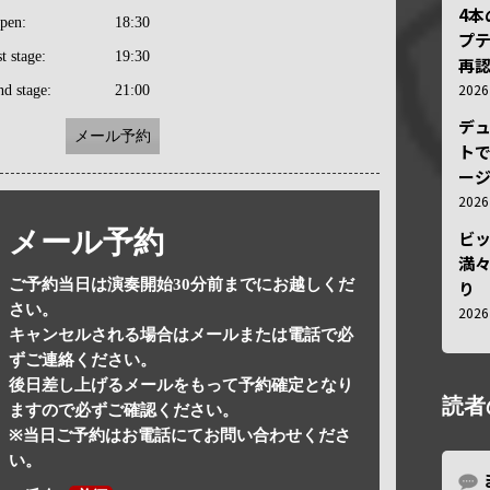
4
pen:
18:30
プ
st stage:
19:30
再認
202
nd stage:
21:00
デ
メール予約
トで
ー
202
メール予約
ビ
満
ご予約当日は演奏開始30分前までにお越しくだ
り
さい。
202
キャンセルされる場合はメールまたは電話で必
ずご連絡ください。
後日差し上げるメールをもって予約確定となり
読者
ますので必ずご確認ください。
※当日ご予約はお電話にてお問い合わせくださ
い。