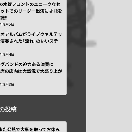
本の木管フロントのユニークなセ
テットでのリーダー出演に才能を
識!!
6年8月5日
ュオアルバムがライブクァルテッ
演奏された｢流れ｣のいいステ
ジ
6年8月4日
ッグバンドの迫力ある演奏に
々席の店内は大盛況で大盛り上が
6年8月3日
の投稿
また発熱で大事を取ってお休み