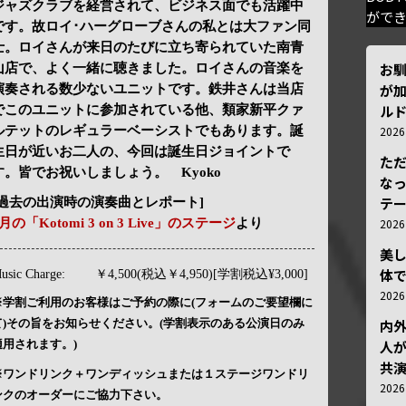
ジャズクラブを経営されて、ビジネス面でも活躍中
がで
です。故ロイ･ハーグローブさんの私とは大ファン同
士。ロイさんが来日のたびに立ち寄られていた南青
お
山店で、よく一緒に聴きました。ロイさんの音楽を
が加
演奏される数少ないユニットです。鉄井さんは当店
ルド
でこのユニットに参加されている他、類家新平クァ
ルテットのレギュラーベーシストでもあります。誕
202
生日が近いお二人の、今回は誕生日ジョイントで
ただ
す。皆でお祝いしましょう。 Kyoko
な
テ
[過去の出演時の演奏曲とレポート]
月の「Kotomi 3 on 3 Live」のステージ
より
202
美
体
usic Charge:
￥4,500(税込￥4,950)[学割税込¥3,000]
202
※学割ご利用のお客様はご予約の際に(フォームのご要望欄に
て)その旨をお知らせください。(学割表示のある公演日のみ
内
適用されます。)
人が
共
※ワンドリンク＋ワンディッシュまたは１ステージワンドリ
202
ンクのオーダーにご協力下さい。