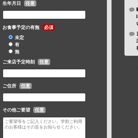
生年月日
任意
お食事予定の有無
必須
未定
有
無
ご来店予定時刻
任意
ご住所
任意
その他ご要望
任意