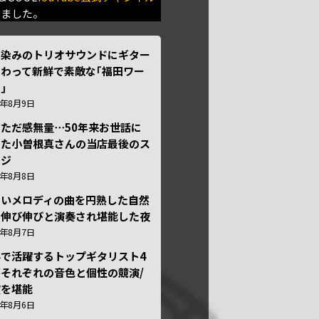
きました。
馴染みのトリオサウンドにギター
わって新鮮で素敵な｢福田ワー
｣
6年8月9日
ただ感無量⋯50年来お世話に
った小曽根真さんの当店最後のス
ージ
6年8月8日
しいメロディの曲を円熟した自然
で伸び伸びと演奏され堪能した夜
6年8月7日
外で活躍するトップギタリスト4
それぞれの音色と個性の競演/
演を堪能
6年8月6日