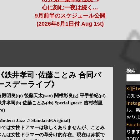
心に刻む一夜は続く…
9月前半のスケジュール公開
(2026年8月1日付 Aug 1st)
検索
《鉄井孝司･佐藤ことみ 合同バ
ースデーライブ》
X(旧tw
お知
殿明良(tp) 後藤天太(sax) 関根彰良(g) 平手裕紀(pf)
Insta
井孝司(b) 佐藤ことみ(ds) Special guest: 吉村樹里
ル、
vo)
おり
Modern Jazz ♫ Standard/Original]
Faceb
今では女性ドアマーは珍しくありませんが、ことみ
りま
さんは女性ドラマーの草分け的存在。現在は赤坂で
BODY