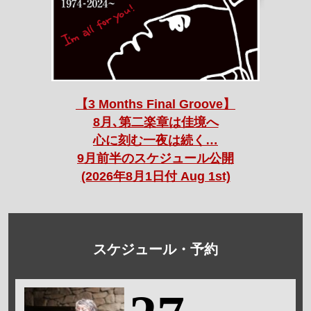
【3 Months Final Groove】
8月､第二楽章は佳境へ
心に刻む一夜は続く…
9月前半のスケジュール公開
(2026年8月1日付 Aug 1st)
スケジュール・予約