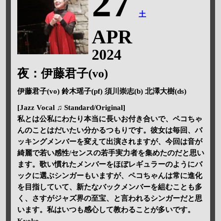
27
土
APR
2024
夜：伊藤君子(vo)
伊藤君子(vo) 鈴木瑶子(pf) 須川崇志(b) 北澤大樹(ds)
[
Jazz Vocal
♫
Standard/Original
]
私とは公私にわたり本当に長いお付き合いで、ペコちゃ
んのことはだいたい分かるつもりです。彼女は毎回、バ
ッキングメンバーを変えて出演されますが、今回は音が
綺麗で若い感性/センスの若手実力者を集めたのだと思い
ます。歌い慣れたメンバーをほぼレギュラーのようにバ
ックに選ぶシンガーもいますが、ペコちゃんは常に進化
を目指していて、新たなバックメンバーを組むことも多
く、さすがジャズ界の至宝、と言われるシンガーだと思
います。私はいつも感心して教わることが多いです。
Kyoko