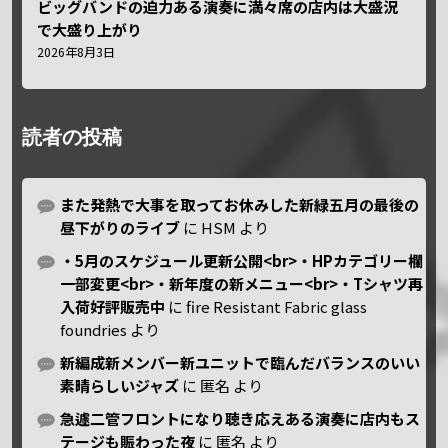
ビッグバンドの迫力ある演奏に満々席の店内は大盛況
で大盛り上がり
2026年8月3日
読者の投稿
また発熱で大事を取ってお休みした新緑五月の最後の
昼下がりのライブ
に
HSM
より
・5月のスケジュール更新公開<br>・HPカテゴリー欄
一部変更<br>・新年度の新メニュー<br>・Tシャツ再
入荷好評販売中
に
fire Resistant Fabric glass
foundries
より
新編成新メンバー新ユニットで臨んだバランスのいい
素晴らしいジャズ
に
匿名
より
急遽二管フロントになり聴き応えある演奏に店内もス
テージも賑わった夜
に
匿名
より