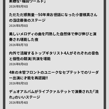
素敵な｢福田ワールド｣
2026年8月9日
ただただ感無量⋯50年来お世話になった小曽根真さん
の当店最後のステージ
2026年8月8日
美しいメロディの曲を円熟した自然体で伸び伸びと演
奏され堪能した夜
2026年8月7日
内外で活躍するトップギタリスト4人がそれぞれの音色
と個性の競演/共演を堪能
2026年8月6日
4本の木管フロントのユニークなセプテットでのリーダ
ー出演に才能を再認識!!
2026年8月5日
デュオアルバムがライブクァルテットで演奏された｢流
れ｣のいいステージ
2026年8月4日