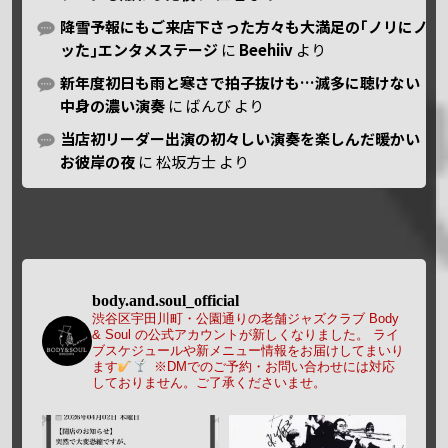
降雪予報にもご来店下さった方々も大満足の｢ノリにノ
ッた｣エンタメステージ
に
Beehiiv
より
新年度初日も雨と寒さで拍子抜けも…滅多に聴けない
中身の濃い演奏
に
ばんび
より
当店初リーダー出演の初々しい演奏を楽しんだ暖かい
お彼岸の夜
に
松坂方士
より
body.and.soul_official
渋谷区宇田川町・公園通りの老舗ジャズクラブ Body
& Soul の公式アカウントが新しくなりました。
ライ
ブスケジュールや新メニュー情報をお届けしてまいり
ます
※DMでのご予約・お問い合わせには対応
しておりません。ご了承くださいませ。