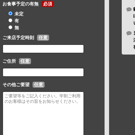
お食事予定の有無
必須
未定
有
無
ご来店予定時刻
任意
ご住所
任意
その他ご要望
任意