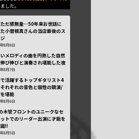
きました。
ただ感無量⋯50年来お世話に
った小曽根真さんの当店最後のス
ージ
6年8月8日
しいメロディの曲を円熟した自然
で伸び伸びと演奏され堪能した夜
6年8月7日
外で活躍するトップギタリスト4
それぞれの音色と個性の競演/
演を堪能
6年8月6日
本の木管フロントのユニークなセ
テットでのリーダー出演に才能を
識!!
6年8月5日