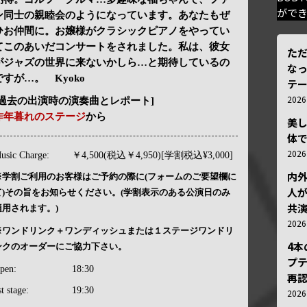
がで
ン同士の親睦会のようになっています。あなたもぜ
ひお仲間に。お嬢様がクラシックピアノをやってい
てこのあいだコンサートをされました。私は、彼女
ただ
がジャズの世界に来ないかしら…と期待しているの
な
ですが…。 Kyoko
テ
202
[過去の出演時の演奏曲とレポート]
昨年暮れのステージ
から
美
体
202
usic Charge:
￥4,500(税込￥4,950)[学割税込¥3,000]
内
※学割ご利用のお客様はご予約の際に(フォームのご要望欄に
人が
て)その旨をお知らせください。(学割表示のある公演日のみ
共
適用されます。)
202
※ワンドリンク＋ワンディッシュまたは１ステージワンドリ
4
ンクのオーダーにご協力下さい。
プ
pen:
18:30
再認
st stage:
19:30
202