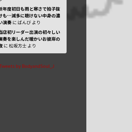
新年度初日も雨と寒さで拍子抜
けも…滅多に聴けない中身の濃
い演奏
に
ばんび
より
当店初リーダー出演の初々しい
演奏を楽しんだ暖かいお彼岸の
夜
に
松坂方士
より
Tweets by BodyandSoul_J