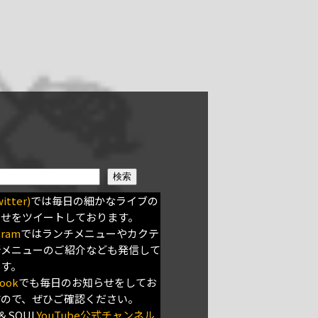
検索
itter)
では毎日の細かなライブの
らせをツイートしております。
gram
ではランチメニューやカクテ
新メニューのご紹介なども発信して
ます。
ook
でも毎日のお知らせをしてお
すので、ぜひご確認ください。
＆SOUL
YouTube公式チャンネル