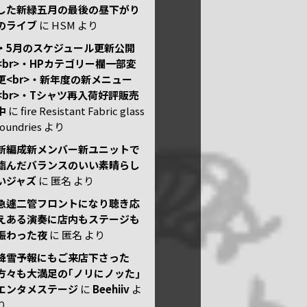
した新緑五月の最後の昼下がり
のライブ
に
HSM
より
・5月のスケジュール更新公開
<br>・HPカテゴリー欄一部変
更<br>・新年度の新メニュー
<br>・Tシャツ再入荷好評販売
中
に
fire Resistant Fabric glass
foundries
より
新編成新メンバー新ユニットで
臨んだバランスのいい素晴らし
いジャズ
に
匿名
より
急遽二管フロントになり聴き応
えある演奏に店内もステージも
賑わった夜
に
匿名
より
降雪予報にもご来店下さった
方々も大満足の｢ノリにノッた｣
エンタメステージ
に
Beehiiv
よ
り