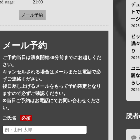
nd stage:
21:00
デ
トで
メール予約
ー
202
ビ
満
メール予約
り
202
ご予約当日は演奏開始30分前までにお越しくだ
さい。
ユ
キャンセルされる場合はメールまたは電話で必
麗
ずご連絡ください。
ら
後日差し上げるメールをもって予約確定となり
202
ますので必ずご確認ください。
※当日ご予約はお電話にてお問い合わせくださ
い。
読者
ご氏名
必須