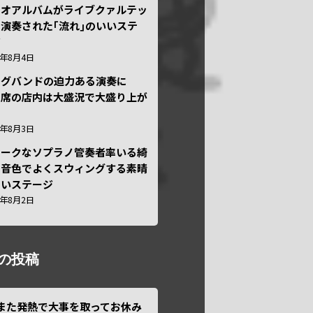
ュオアルバムがライブクァルテッ
演奏された｢流れ｣のいいステ
ジ
6年8月4日
ッグバンドの迫力ある演奏に
々席の店内は大盛況で大盛り上が
6年8月3日
ニークなソプラノ管奏者率いる綺
な音色でよくスウィングする素晴
しいステージ
6年8月2日
の投稿
また発熱で大事を取ってお休み