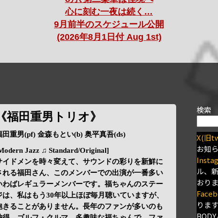
心に刻む一夜は続く…
9月前半のスケジュール公開
(2026年8月1日付 Aug 1st)
検索
《福田重男トリオ》
福田重男(pf) 金森もとい(b) 奥平真吾(ds)
X(旧tw
お知
Modern Jazz ♫ Standard/Original]
Insta
サイドメンを時々変えて、サウンドの彩りを新鮮に
ル、
される福田さん、このメンバーでの出演が一番多い
おり
いわばレギュラーメンバーです。福ちゃんのステー
Faceb
ジは、私はもう30年以上ほぼ毎月聴いていますが、
りま
飽きることがありません。長年のファンが多いのも
BODY
納得。ゴルフ・クルマ…多趣味な福ちゃんで、ファ