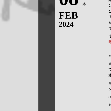
木
FEB
2024
M
O
1