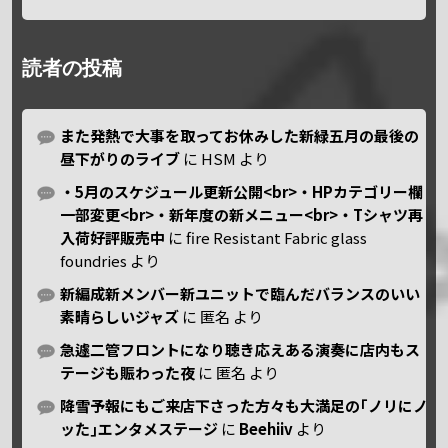
読者の投稿
また発熱で大事を取ってお休みした新緑五月の最後の
昼下がりのライブ
に
HSM
より
・5月のスケジュール更新公開<br>・HPカテゴリー欄
一部変更<br>・新年度の新メニュー<br>・Tシャツ再
入荷好評販売中
に
fire Resistant Fabric glass
foundries
より
新編成新メンバー新ユニットで臨んだバランスのいい
素晴らしいジャズ
に
匿名
より
急遽二管フロントになり聴き応えある演奏に店内もス
テージも賑わった夜
に
匿名
より
降雪予報にもご来店下さった方々も大満足の｢ノリにノ
ッた｣エンタメステージ
に
Beehiiv
より