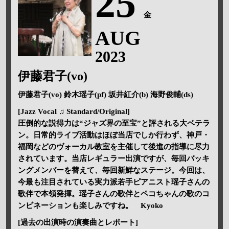
25
金
AUG
2023
伊藤君子(vo)
伊藤君子(vo) 鈴木瑶子(pf) 坂井紅介(b) 海野俊輔(ds)
[Jazz Vocal ♫ Standard/Original]
圧倒的な説得力は“ジャズ界の至宝”と評される大ベテラ
ン。日常的ライブ活動はほぼ当店でしか行わず、神戸・
福岡などのヴォーカル教室を主催して後進の指導に尽力
されています。当店レギュラー出演ですが、毎回バッキ
ングメンバーを替えて、毎回新鮮なステージ。今回は、
今最も注目されている実力派若手ピアニスト瑶子さんの
歌伴で本領発揮。瑶子さんの歌伴とペコちゃんの歌のコ
ンビネーションも楽しみですね。 Kyoko
[過去の出演時の演奏曲とレポート]