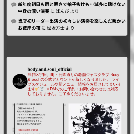
新年度初日も雨と寒さで拍子抜けも…滅多に聴けない
中身の濃い演奏
に
ばんび
より
当店初リーダー出演の初々しい演奏を楽しんだ暖かい
お彼岸の夜
に
松坂方士
より
body.and.soul_official
渋谷区宇田川町・公園通りの老舗ジャズクラブ Body
& Soul の公式アカウントが新しくなりました。
ライ
ブスケジュールや新メニュー情報をお届けしてまいり
ます
※DMでのご予約・お問い合わせには対応
しておりません。ご了承くださいませ。