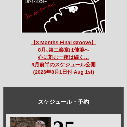
【3 Months Final Groove】
8月､第二楽章は佳境へ
心に刻む一夜は続く…
9月前半のスケジュール公開
(2026年8月1日付 Aug 1st)
スケジュール・予約