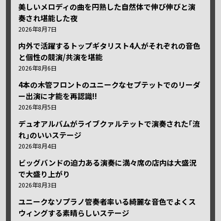
美しいメロディの曲を円熟した自然体で伸び伸びと演
奏され堪能した夜
2026年8月7日
内外で活躍するトップギタリスト4人がそれぞれの音色
と個性の競演/共演を堪能
2026年8月6日
4本の木管フロントのユニークなセプテットでのリーダ
ー出演に才能を再認識!!
2026年8月5日
デュオアルバムがライブクァルテットで演奏された｢流
れ｣のいいステージ
2026年8月4日
ビッグバンドの迫力ある演奏に満々席の店内は大盛況
で大盛り上がり
2026年8月3日
ユニークなソプラノ管奏者率いる綺麗な音色でよくス
ウィングする素晴らしいステージ