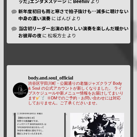
ッた｣エンタメステージ
に
Beehiiv
より
新年度初日も雨と寒さで拍子抜けも…滅多に聴けない
中身の濃い演奏
に
ばんび
より
当店初リーダー出演の初々しい演奏を楽しんだ暖かい
お彼岸の夜
に
松坂方士
より
body.and.soul_official
渋谷区宇田川町・公園通りの老舗ジャズクラブ Body
& Soul の公式アカウントが新しくなりました。
ライ
ブスケジュールや新メニュー情報をお届けしてまいり
ます
※DMでのご予約・お問い合わせには対応
しておりません。ご了承くださいませ。