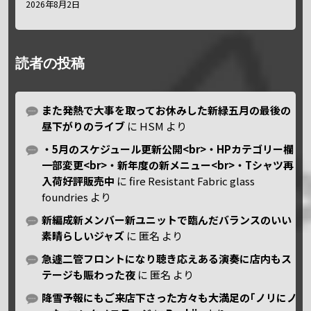
2026年8月2日
読者の投稿
また発熱で大事を取ってお休みした新緑五月の最後の
昼下がりのライブ
に
HSM
より
・5月のスケジュール更新公開<br>・HPカテゴリー欄
一部変更<br>・新年度の新メニュー<br>・Tシャツ再
入荷好評販売中
に
fire Resistant Fabric glass
foundries
より
新編成新メンバー新ユニットで臨んだバランスのいい
素晴らしいジャズ
に
匿名
より
急遽二管フロントになり聴き応えある演奏に店内もス
テージも賑わった夜
に
匿名
より
降雪予報にもご来店下さった方々も大満足の｢ノリにノ