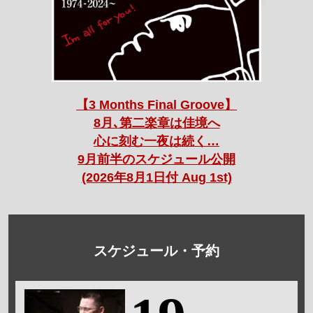
【3 Months Final Groove】
8月､第二楽章は佳境へ
心に刻む一夜は続く…
9月前半のスケジュール公開
(2026年8月1日付 Aug 1st)
スケジュール・予約