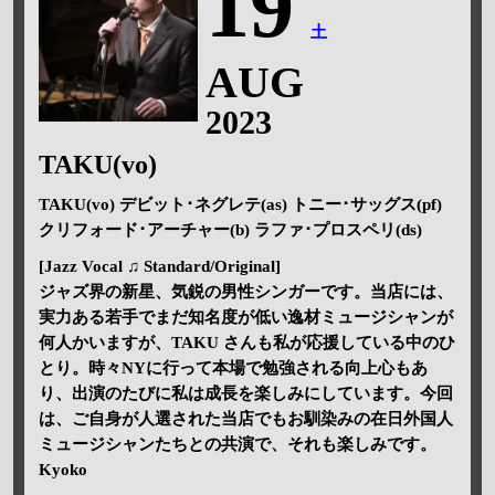
19
土
AUG
2023
TAKU(vo)
TAKU(vo) デビット･ネグレテ(as) トニー･サッグス(pf)
クリフォード･アーチャー(b) ラファ･プロスペリ(ds)
[Jazz Vocal ♫ Standard/Original]
ジャズ界の新星、気鋭の男性シンガーです。当店には、
実力ある若手でまだ知名度が低い逸材ミュージシャンが
何人かいますが、TAKU さんも私が応援している中のひ
とり。時々NYに行って本場で勉強される向上心もあ
り、出演のたびに私は成長を楽しみにしています。今回
は、ご自身が人選された当店でもお馴染みの在日外国人
ミュージシャンたちとの共演で、それも楽しみです。
Kyoko