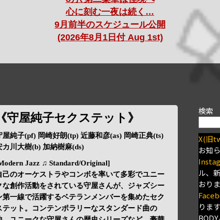
心に刻む一夜は続く…
9月前半のスケジュール公開
(2026年8月1日付 Aug 1st)
検索
《守屋純子セクステット》
屋純子(pf) 岡崎好朗(tp) 近藤和彦(as) 岡崎正典(ts)
X(旧tw
安カ川大樹(b) 加納樹麻(ds)
お知
Insta
Modern Jazz ♫ Standard/Original]
ル、
自己のオーケストラやコンボを率いて多彩でユニー
おり
クな創作活動をされている守屋さんが、ジャズシー
Faceb
ン第一線で活躍するベテランメンバーを集めたセク
りま
ステット。コンテンポラリーなスタンダード曲の
BODY
他、ユニークな守屋さんの歴史シリーズなど、豪華