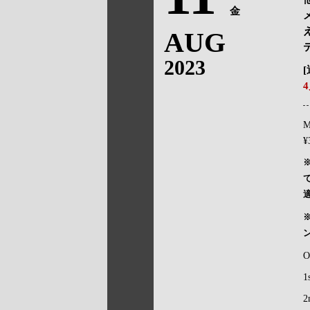
金
AUG
2023
M
¥
O
1
2