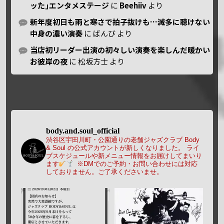
ッた｣エンタメステージ
に
Beehiiv
より
新年度初日も雨と寒さで拍子抜けも…滅多に聴けない
中身の濃い演奏
に
ばんび
より
当店初リーダー出演の初々しい演奏を楽しんだ暖かい
お彼岸の夜
に
松坂方士
より
body.and.soul_official
渋谷区宇田川町・公園通りの老舗ジャズクラブ Body
& Soul の公式アカウントが新しくなりました。
ライ
ブスケジュールや新メニュー情報をお届けしてまいり
ます
※DMでのご予約・お問い合わせには対応
しておりません。ご了承くださいませ。