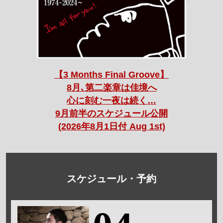
【3 Months Final Groove】
8月､第二楽章は佳境へ
心に刻む一夜は続く…
9月前半のスケジュール公開
(2026年8月1日付 Aug 1st)
スケジュール・予約