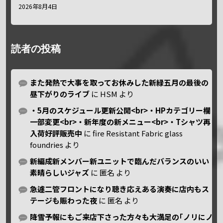
2026年8月4日
読者の投稿
また発熱で大事を取ってお休みした新緑五月の最後の
昼下がりのライブ
に
HSM
より
・5月のスケジュール更新公開<br>・HPカテゴリー欄
一部変更<br>・新年度の新メニュー<br>・Tシャツ再
入荷好評販売中
に
fire Resistant Fabric glass
foundries
より
新編成新メンバー新ユニットで臨んだバランスのいい
素晴らしいジャズ
に
匿名
より
急遽二管フロントになり聴き応えある演奏に店内もス
テージも賑わった夜
に
匿名
より
降雪予報にもご来店下さった方々も大満足の｢ノリにノ