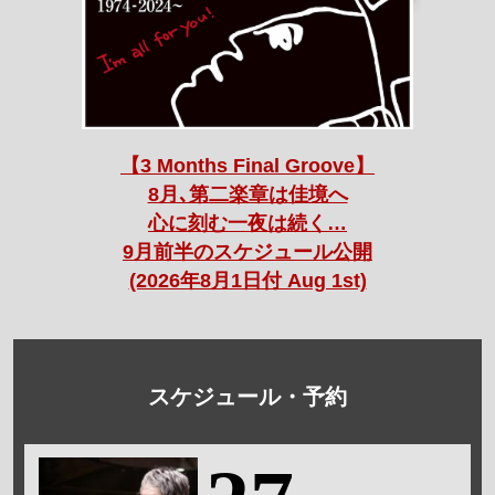
【3 Months Final Groove】
8月､第二楽章は佳境へ
心に刻む一夜は続く…
9月前半のスケジュール公開
(2026年8月1日付 Aug 1st)
スケジュール・予約