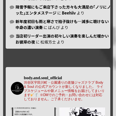
降雪予報にもご来店下さった方々も大満足の｢ノリにノ
ッた｣エンタメステージ
に
Beehiiv
より
新年度初日も雨と寒さで拍子抜けも…滅多に聴けない
中身の濃い演奏
に
ばんび
より
当店初リーダー出演の初々しい演奏を楽しんだ暖かい
お彼岸の夜
に
松坂方士
より
body.and.soul_official
渋谷区宇田川町・公園通りの老舗ジャズクラブ Body
& Soul の公式アカウントが新しくなりました。
ライ
ブスケジュールや新メニュー情報をお届けしてまいり
ます
※DMでのご予約・お問い合わせには対応
しておりません。ご了承くださいませ。