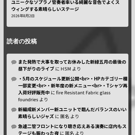
ユニークなソプラノ管奏者率いる綺麗な音色でよくス
ウィングする素晴らしいステージ
2026年8月2日
読者の投稿
また発熱で大事を取ってお休みした新緑五月の最後の
昼下がりのライブ
に
HSM
より
・5月のスケジュール更新公開<br>・HPカテゴリー欄
一部変更<br>・新年度の新メニュー<br>・Tシャツ再
入荷好評販売中
に
fire Resistant Fabric glass
foundries
より
新編成新メンバー新ユニットで臨んだバランスのいい
素晴らしいジャズ
に
匿名
より
急遽二管フロントになり聴き応えある演奏に店内もス
テージも賑わった夜
に
匿名
より