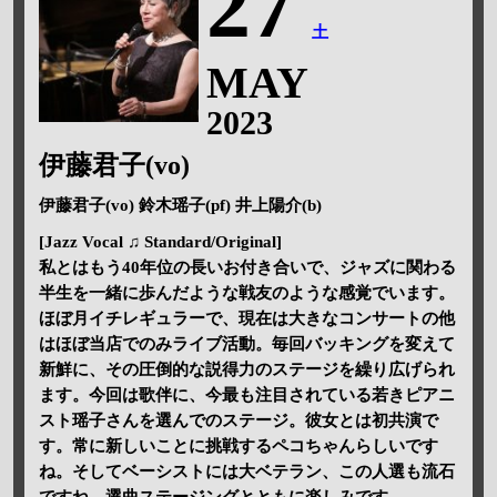
27
土
MAY
2023
伊藤君子(vo)
伊藤君子(vo) 鈴木瑶子(pf) 井上陽介(b)
[Jazz Vocal ♫ Standard/Original]
私とはもう40年位の長いお付き合いで、ジャズに関わる
半生を一緒に歩んだような戦友のような感覚でいます。
ほぼ月イチレギュラーで、現在は大きなコンサートの他
はほぼ当店でのみライブ活動。毎回バッキングを変えて
新鮮に、その圧倒的な説得力のステージを繰り広げられ
ます。今回は歌伴に、今最も注目されている若きピアニ
スト瑶子さんを選んでのステージ。彼女とは初共演で
す。常に新しいことに挑戦するペコちゃんらしいです
ね。そしてベーシストには大ベテラン、この人選も流石
ですね。選曲ステージングとともに楽しみです。