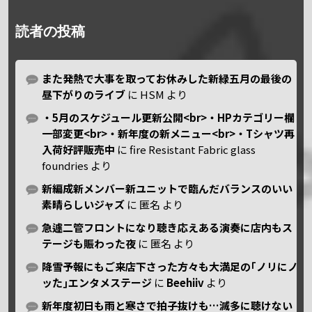
読者の投稿
また発熱で大事を取ってお休みした新緑五月の最後の
昼下がりのライブ
に
HSM
より
・5月のスケジュール更新公開<br>・HPカテゴリー欄
一部変更<br>・新年度の新メニュー<br>・Tシャツ再
入荷好評販売中
に
fire Resistant Fabric glass
foundries
より
新編成新メンバー新ユニットで臨んだバランスのいい
素晴らしいジャズ
に
匿名
より
急遽二管フロントになり聴き応えある演奏に店内もス
テージも賑わった夜
に
匿名
より
降雪予報にもご来店下さった方々も大満足の｢ノリにノ
ッた｣エンタメステージ
に
Beehiiv
より
新年度初日も雨と寒さで拍子抜けも…滅多に聴けない