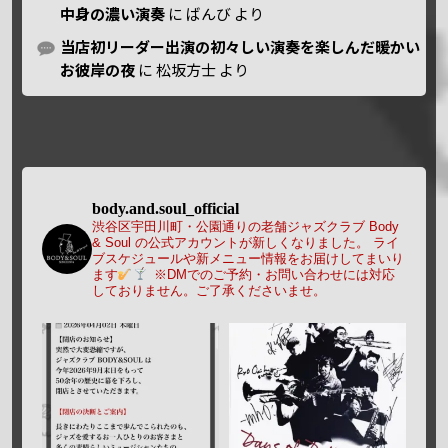
中身の濃い演奏
に
ばんび
より
当店初リーダー出演の初々しい演奏を楽しんだ暖かい
お彼岸の夜
に
松坂方士
より
body.and.soul_official
渋谷区宇田川町・公園通りの老舗ジャズクラブ Body
& Soul の公式アカウントが新しくなりました。
ライ
ブスケジュールや新メニュー情報をお届けしてまいり
ます
※DMでのご予約・お問い合わせには対応
しておりません。ご了承くださいませ。