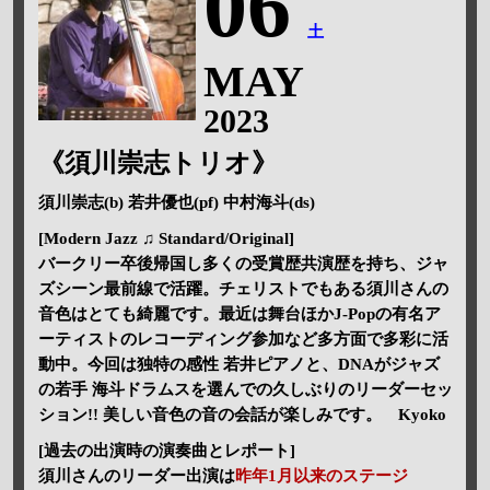
06
土
MAY
2023
《須川崇志トリオ》
須川崇志(b) 若井優也(pf) 中村海斗(ds)
[Modern Jazz ♫ Standard/Original]
バークリー卒後帰国し多くの受賞歴共演歴を持ち、ジャ
ズシーン最前線で活躍。チェリストでもある須川さんの
音色はとても綺麗です。最近は舞台ほかJ-Popの有名ア
ーティストのレコーディング参加など多方面で多彩に活
動中。今回は独特の感性 若井ピアノと、DNAがジャズ
の若手 海斗ドラムスを選んでの久しぶりのリーダーセッ
ション!! 美しい音色の音の会話が楽しみです。 Kyoko
[過去の出演時の演奏曲とレポート]
須川さんのリーダー出演は
昨年1月以来のステージ