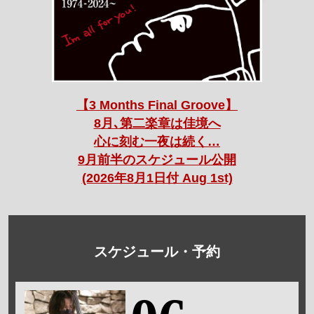
【3 Months Final Groove】
8月､第二楽章は佳境へ
心に刻む一夜は続く…
9月前半のスケジュール公開
(2026年8月1日付 Aug 1st)
スケジュール・予約