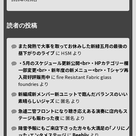
読者の投稿
また発熱で大事を取ってお休みした新緑五月の最後の
昼下がりのライブ
に
HSM
より
・5月のスケジュール更新公開<br>・HPカテゴリー欄
一部変更<br>・新年度の新メニュー<br>・Tシャツ再
入荷好評販売中
に
fire Resistant Fabric glass
foundries
より
新編成新メンバー新ユニットで臨んだバランスのいい
素晴らしいジャズ
に
匿名
より
急遽二管フロントになり聴き応えある演奏に店内もス
テージも賑わった夜
に
匿名
より
降雪予報にもご来店下さった方々も大満足の｢ノリにノ
ッた｣エンタメステージ
に
Beehiiv
より