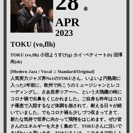
28
金
APR
2023
TOKU (vo,flh)
TOKU (vo,flh) 小沼ようすけ(g) カイ･ペティート(b) 沼澤
尚(ds)
[Modern Jazz / Vocal ♫ Standard/Original]
人気実力ジャズ界No1のTOKUさん、いよいよ円熟期に
入った2年前に、欧州で向こうのミュージシャンとレコ
ーディングし、さあ世界ツアーへ、という大飛躍の時に
コロナ禍で出鼻をくじかれました。ご自身も昨年はコロ
ナ罹患で入院するなど体調を崩されて、耐える日々が続
いていました。でもコロナ禍も少しづつ収まってきて、
新たな気持で世界に向かって飛翔をはじめます。ぜひ皆
さんのエネルギーを大きく集めて、TOKUさんに注いで
あげたいと思います。TOKUさんは、このままで行くよ