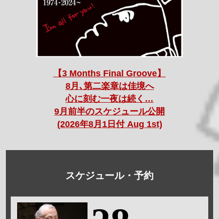
【3 Months Final Groove】
8月､第二楽章は佳境へ
心に刻む一夜は続く…
9月前半のスケジュール公開
(2026年8月1日付 Aug 1st)
スケジュール・予約