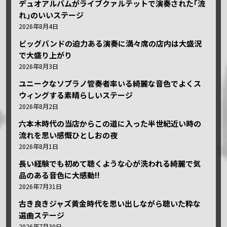
デュオアルバムがライブクァルテットで演奏された｢流
れ｣のいいステージ
2026年8月4日
ビッグバンドの迫力ある演奏に満々席の店内は大盛況
で大盛り上がり
2026年8月3日
ユニークなソプラノ管奏者率いる綺麗な音色でよくス
ウィングする素晴らしいステージ
2026年8月2日
六本木時代の当店からこの道に入った半世紀近い時の
流れを思い感慨ひとしおの夜
2026年8月1日
長い経験でも初めて聴くような心が洗われる綺麗で気
品のある音色に大感動!!
2026年7月31日
古き良きジャズ黄金時代を思い出しながら聴いた粋な
選曲ステージ
2026年7月30日