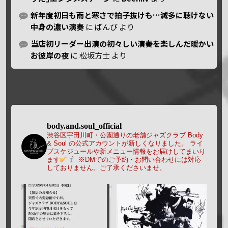
新年度初日も雨と寒さで拍子抜けも…滅多に聴けない
中身の濃い演奏
に
ばんび
より
当店初リーダー出演の初々しい演奏を楽しんだ暖かい
お彼岸の夜
に
松坂方士
より
body.and.soul_official
渋谷区宇田川町・公園通りの老舗ジャズクラブ Body
& Soul の公式アカウントが新しくなりました。
ライ
ブスケジュールや新メニュー情報をお届けしてまいり
ます
※DMでのご予約・お問い合わせには対応
しておりません。ご了承くださいませ。