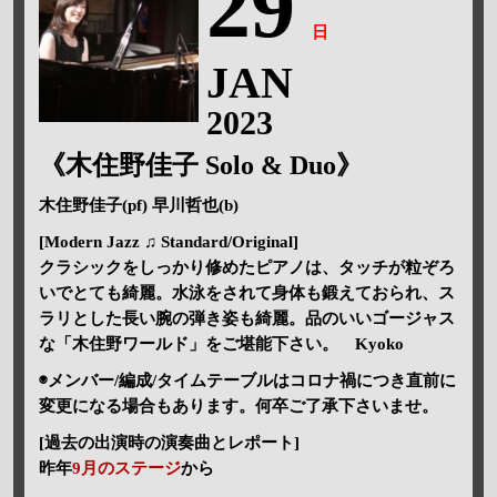
29
日
JAN
2023
《木住野佳子 Solo & Duo》
木住野佳子(pf) 早川哲也(b)
[Modern Jazz ♫ Standard/Original]
クラシックをしっかり修めたピアノは、タッチが粒ぞろ
いでとても綺麗。水泳をされて身体も鍛えておられ、ス
ラリとした長い腕の弾き姿も綺麗。品のいいゴージャス
な「木住野ワールド」をご堪能下さい。 Kyoko
◉メンバー/編成/タイムテーブルはコロナ禍につき直前に
変更になる場合もあります。何卒ご了承下さいませ。
[過去の出演時の演奏曲とレポート]
昨年
9月のステージ
から