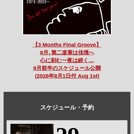
【3 Months Final Groove】
8月､第二楽章は佳境へ
心に刻む一夜は続く…
9月前半のスケジュール公開
(2026年8月1日付 Aug 1st)
スケジュール・予約