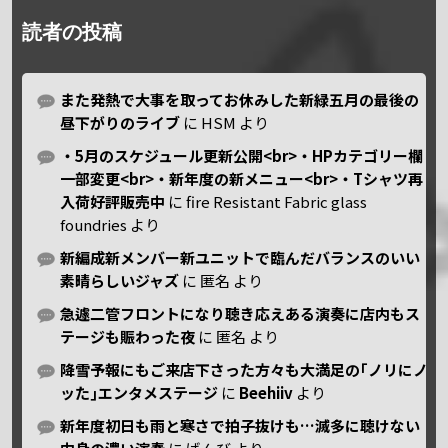
読者の投稿
また発熱で大事を取ってお休みした新緑五月の最後の
昼下がりのライブ
に
HSM
より
・5月のスケジュール更新公開<br>・HPカテゴリー欄
一部変更<br>・新年度の新メニュー<br>・Tシャツ再
入荷好評販売中
に
fire Resistant Fabric glass
foundries
より
新編成新メンバー新ユニットで臨んだバランスのいい
素晴らしいジャズ
に
匿名
より
急遽二管フロントになり聴き応えある演奏に店内もス
テージも賑わった夜
に
匿名
より
降雪予報にもご来店下さった方々も大満足の｢ノリにノ
ッた｣エンタメステージ
に
Beehiiv
より
新年度初日も雨と寒さで拍子抜けも…滅多に聴けない