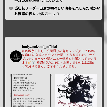
中身の濃い演奏
に
ばんび
より
当店初リーダー出演の初々しい演奏を楽しんだ暖かい
お彼岸の夜
に
松坂方士
より
body.and.soul_official
渋谷区宇田川町・公園通りの老舗ジャズクラブ Body
& Soul の公式アカウントが新しくなりました。
ライ
ブスケジュールや新メニュー情報をお届けしてまいり
ます
※DMでのご予約・お問い合わせには対応
しておりません。ご了承くださいませ。