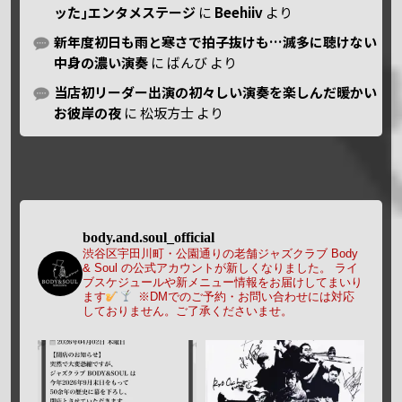
ッた｣エンタメステージ
に
Beehiiv
より
新年度初日も雨と寒さで拍子抜けも…滅多に聴けない
中身の濃い演奏
に
ばんび
より
当店初リーダー出演の初々しい演奏を楽しんだ暖かい
お彼岸の夜
に
松坂方士
より
body.and.soul_official
渋谷区宇田川町・公園通りの老舗ジャズクラブ Body
& Soul の公式アカウントが新しくなりました。
ライ
ブスケジュールや新メニュー情報をお届けしてまいり
ます
※DMでのご予約・お問い合わせには対応
しておりません。ご了承くださいませ。