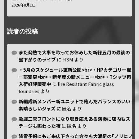
2026年8月1日
読者の投稿
また発熱で大事を取ってお休みした新緑五月の最後の
昼下がりのライブ
に
HSM
より
・5月のスケジュール更新公開<br>・HPカテゴリー欄
一部変更<br>・新年度の新メニュー<br>・Tシャツ再
入荷好評販売中
に
fire Resistant Fabric glass
foundries
より
新編成新メンバー新ユニットで臨んだバランスのいい
素晴らしいジャズ
に
匿名
より
急遽二管フロントになり聴き応えある演奏に店内もス
テージも賑わった夜
に
匿名
より
降雪予報にもご来店下さった方々も大満足の｢ノリにノ