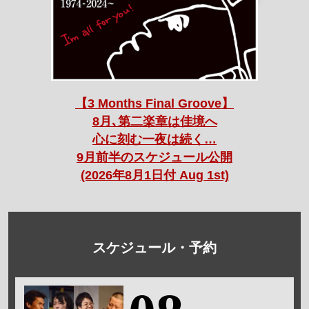
【3 Months Final Groove】
8月､第二楽章は佳境へ
心に刻む一夜は続く…
9月前半のスケジュール公開
(2026年8月1日付 Aug 1st)
スケジュール・予約