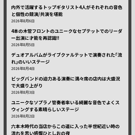
内外で活躍するトップギタリスト4人がそれぞれの音色
と個性の競演/共演を堪能
2026年8月6日
4本の木管フロントのユニークなセプテットでのリーダ
ー出演に才能を再認識!!
2026年8月5日
デュオアルバムがライブクァルテットで演奏された｢流
れ｣のいいステージ
2026年8月4日
ビッグバンドの迫力ある演奏に満々席の店内は大盛況
で大盛り上がり
2026年8月3日
ユニークなソプラノ管奏者率いる綺麗な音色でよくス
ウィングする素晴らしいステージ
2026年8月2日
六本木時代の当店からこの道に入った半世紀近い時の
流れを思い感慨ひとしおの夜