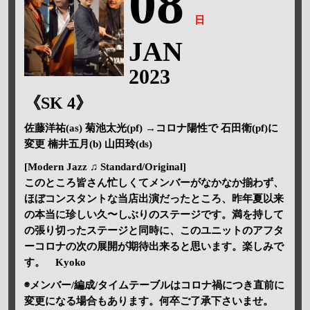
08
日
JAN
2023
《SK 4》
佐藤洋祐(as) 菊池太光(pf) →コロナ陽性で 石田衛(pf)に
変更 楠井五月(b) 山田玲(ds)
[Modern Jazz ♫ Standard/Original]
このところ皆さん忙しくてメンバーがなかなか揃わず、
ほぼコンスタントな当店出演だったところ、昨年夏以来
の本当に珍しい久〜しぶりのステージです。満を持して
の張り切ったステージと同時に、このユニットのアフタ
ーコロナの次の展開が期待出来ると思います。楽しみで
す。 Kyoko
◉メンバー/編成/タイムテーブルはコロナ禍につき直前に
変更になる場合もあります。何卒ご了承下さいませ。