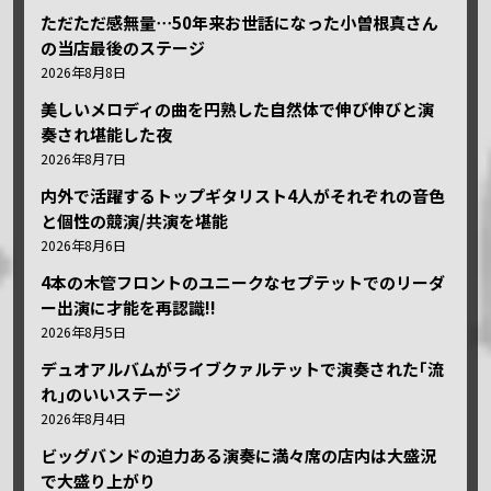
ただただ感無量⋯50年来お世話になった小曽根真さん
の当店最後のステージ
2026年8月8日
美しいメロディの曲を円熟した自然体で伸び伸びと演
奏され堪能した夜
2026年8月7日
内外で活躍するトップギタリスト4人がそれぞれの音色
と個性の競演/共演を堪能
2026年8月6日
4本の木管フロントのユニークなセプテットでのリーダ
ー出演に才能を再認識!!
2026年8月5日
デュオアルバムがライブクァルテットで演奏された｢流
れ｣のいいステージ
2026年8月4日
ビッグバンドの迫力ある演奏に満々席の店内は大盛況
で大盛り上がり