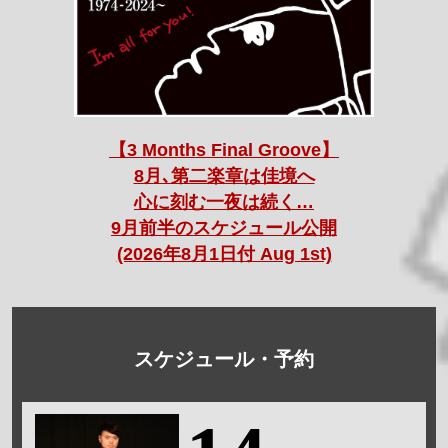
【3 Months Final Groove】
8月､第二楽章は佳境へ
心に刻む一夜は続く…
9月前半のスケジュール公開
(2026年8月1日付 Aug 1st)
スケジュール・予約