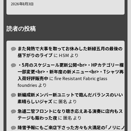
2026年8月3日
読者の投稿
また発熱で大事を取ってお休みした新緑五月の最後の
昼下がりのライブ
に
HSM
より
・5月のスケジュール更新公開<br>・HPカテゴリー欄
一部変更<br>・新年度の新メニュー<br>・Tシャツ再
入荷好評販売中
に
fire Resistant Fabric glass
foundries
より
新編成新メンバー新ユニットで臨んだバランスのいい
素晴らしいジャズ
に
匿名
より
急遽二管フロントになり聴き応えある演奏に店内もス
テージも賑わった夜
に
匿名
より
降雪予報にもご来店下さった方々も大満足の｢ノリにノ