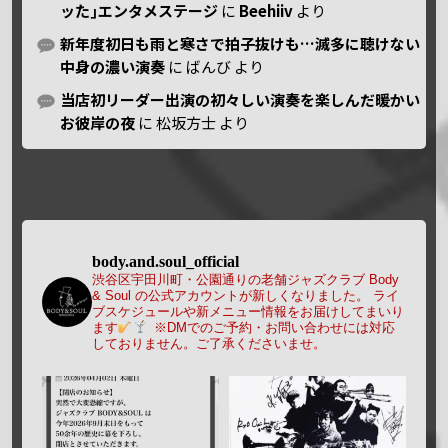
ッた｣エンタメステージ
に
Beehiiv
より
新年度初日も雨と寒さで拍子抜けも…滅多に聴けない
中身の濃い演奏
に
ばんび
より
当店初リーダー出演の初々しい演奏を楽しんだ暖かい
お彼岸の夜
に
松坂方士
より
body.and.soul_official
渋谷区宇田川町・公園通りの老舗ジャズクラブ Body
& Soul の公式アカウントが新しくなりました。
ライ
ブスケジュールや新メニュー情報をお届けしてまいり
ます
※DMでのご予約・お問い合わせには対応
しておりません。ご了承くださいませ。