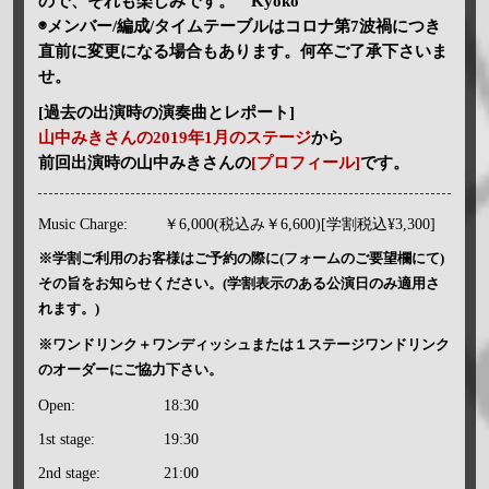
ので、それも楽しみです。 Kyoko
◉メンバー/編成/タイムテーブルはコロナ第7波禍につき
直前に変更になる場合もあります。何卒ご了承下さいま
せ。
[過去の出演時の演奏曲とレポート]
山中みきさんの2019年1月のステージ
から
前回出演時の山中みきさんの
[プロフィール]
です。
Music Charge:
￥6,000(税込み￥6,600)[学割税込¥3,300]
※学割ご利用のお客様はご予約の際に(フォームのご要望欄にて)
その旨をお知らせください。(学割表示のある公演日のみ適用さ
れます。)
※ワンドリンク＋ワンディッシュまたは１ステージワンドリンク
のオーダーにご協力下さい。
Open:
18:30
1st stage:
19:30
2nd stage:
21:00