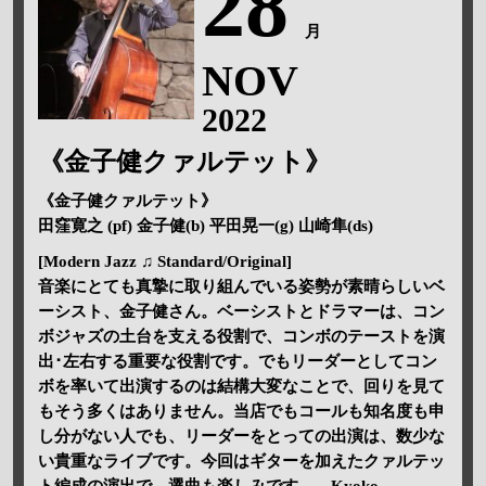
28
月
NOV
2022
《金子健クァルテット》
《金子健クァルテット》
田窪寛之 (pf) 金子健(b) 平田晃一(g) 山崎隼(ds)
[Modern Jazz ♫ Standard/Original]
音楽にとても真摯に取り組んでいる姿勢が素晴らしいベ
ーシスト、金子健さん。ベーシストとドラマーは、コン
ボジャズの土台を支える役割で、コンボのテーストを演
出･左右する重要な役割です。でもリーダーとしてコン
ボを率いて出演するのは結構大変なことで、回りを見て
もそう多くはありません。当店でもコールも知名度も申
し分がない人でも、リーダーをとっての出演は、数少な
い貴重なライブです。今回はギターを加えたクァルテッ
ト編成の演出で、選曲も楽しみです。 Kyoko