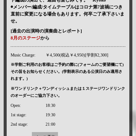
◉メンバー/編成/タイムテーブルはコロナ第7波禍につき
直前に変更になる場合もあります。何卒ご了承下さいま
せ。
[過去の出演時の演奏曲とレポート]
8月のステージ
から
Music Charge:
￥4,500(税込￥4,950)[学割¥2,300]
※学割ご利用のお客様はご予約の際に(フォームのご要望欄にて)
その旨をお知らせください。(学割表示のある公演日のみ適用さ
れます。)
※ワンドリンク＋ワンディッシュまたは１ステージワンドリンク
のオーダーにご協力下さい。
Open:
18:30
1st stage:
19:30
2nd stage:
21:00