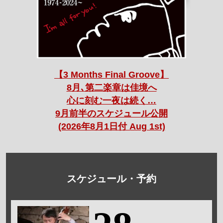
【3 Months Final Groove】
8月､第二楽章は佳境へ
心に刻む一夜は続く…
9月前半のスケジュール公開
(2026年8月1日付 Aug 1st)
スケジュール・予約