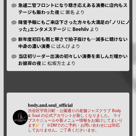
急遽二管フロントになり聴き応えある演奏に店内もス
テージも賑わった夜
に
匿名
より
降雪予報にもご来店下さった方々も大満足の｢ノリにノ
ッた｣エンタメステージ
に
Beehiiv
より
新年度初日も雨と寒さで拍子抜けも…滅多に聴けない
中身の濃い演奏
に
ばんび
より
当店初リーダー出演の初々しい演奏を楽しんだ暖かい
お彼岸の夜
に
松坂方士
より
body.and.soul_official
渋谷区宇田川町・公園通りの老舗ジャズクラブ Body
& Soul の公式アカウントが新しくなりました。
ライ
ブスケジュールや新メニュー情報をお届けしてまいり
ます
※DMでのご予約・お問い合わせには対応
しておりません。ご了承くださいませ。