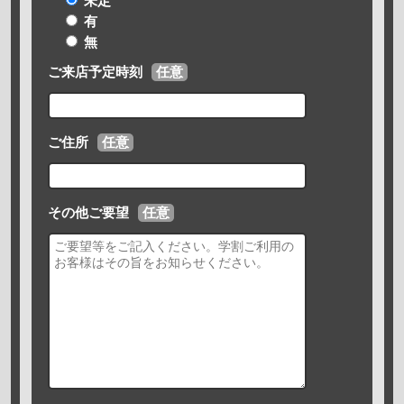
未定
有
無
ご来店予定時刻
任意
ご住所
任意
その他ご要望
任意