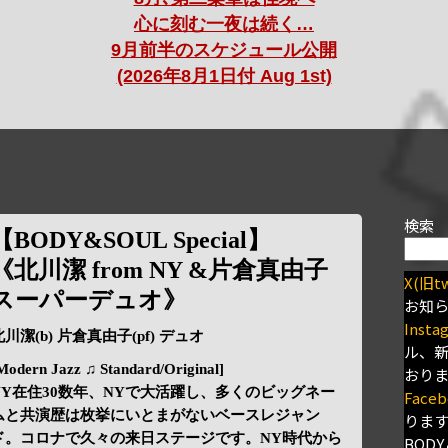
心に刻む一夜は続く…
9月前半のスケジュール公開
(2026年8月1日付 Aug 1st)
検索
【BODY&SOUL Special】
《北川潔 from NY &片倉真由子
X(旧tw
スーパーデュオ》
お知
Insta
北川潔(b) 片倉真由子(pf) デュオ
ル、
Modern Jazz ♫ Standard/Original]
おり
NY在住30数年、NYで大活躍し、多くのビッグネー
Faceb
ムと共演歴は枚挙にいとまがないベースレジャン
りま
ド。コロナで久々の来日ステージです。NY時代から
BODY