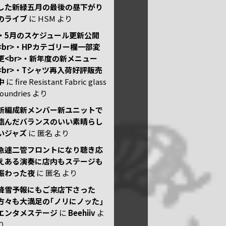
した新緑五月の最後の昼下がり
のライブ
に
HSM
より
・5月のスケジュール更新公開
<br>・HPカテゴリー欄一部変
更<br>・新年度の新メニュー
<br>・Tシャツ再入荷好評販売
中
に
fire Resistant Fabric glass
foundries
より
新編成新メンバー新ユニットで
臨んだバランスのいい素晴らし
いジャズ
に
匿名
より
急遽二管フロントになり聴き応
えある演奏に店内もステージも
賑わった夜
に
匿名
より
降雪予報にもご来店下さった
方々も大満足の｢ノリにノッた｣
エンタメステージ
に
Beehiiv
よ
り