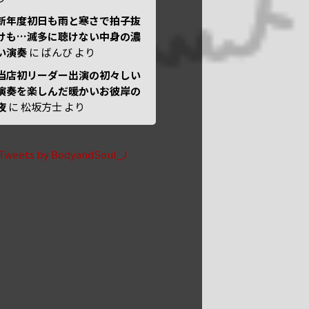
新年度初日も雨と寒さで拍子抜
けも…滅多に聴けない中身の濃
い演奏
に
ばんび
より
当店初リーダー出演の初々しい
演奏を楽しんだ暖かいお彼岸の
夜
に
松坂方士
より
Tweets by BodyandSoul_J