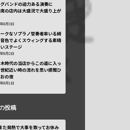
ッグバンドの迫力ある演奏に
々席の店内は大盛況で大盛り上が
6年8月3日
ニークなソプラノ管奏者率いる綺
な音色でよくスウィングする素晴
しいステージ
6年8月2日
本木時代の当店からこの道に入っ
半世紀近い時の流れを思い感慨ひ
しおの夜
6年8月1日
の投稿
また発熱で大事を取ってお休み