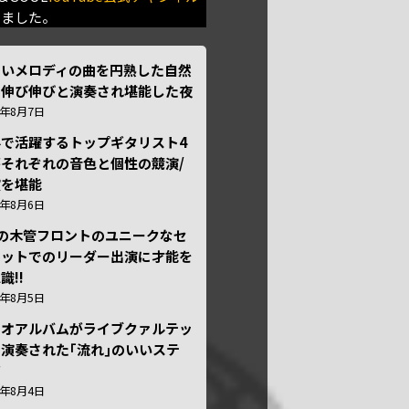
きました。
しいメロディの曲を円熟した自然
で伸び伸びと演奏され堪能した夜
6年8月7日
外で活躍するトップギタリスト4
それぞれの音色と個性の競演/
演を堪能
6年8月6日
本の木管フロントのユニークなセ
テットでのリーダー出演に才能を
識!!
6年8月5日
ュオアルバムがライブクァルテッ
演奏された｢流れ｣のいいステ
ジ
6年8月4日