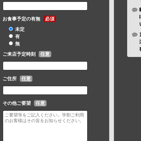
お食事予定の有無
必須
未定
有
無
ご来店予定時刻
任意
ご住所
任意
その他ご要望
任意