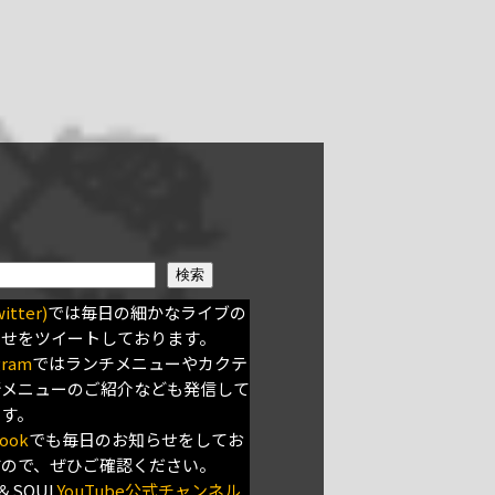
検索
itter)
では毎日の細かなライブの
らせをツイートしております。
gram
ではランチメニューやカクテ
新メニューのご紹介なども発信して
ます。
ook
でも毎日のお知らせをしてお
すので、ぜひご確認ください。
＆SOUL
YouTube公式チャンネル