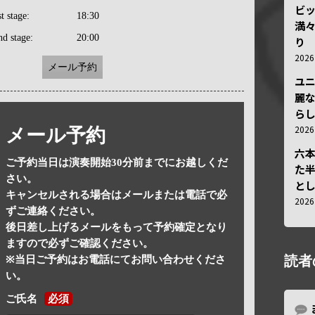
ビ
st stage:
18:30
満
nd stage:
20:00
り
202
メール予約
ユ
麗
ら
202
メール予約
六
ご予約当日は演奏開始30分前までにお越しくだ
た
さい。
と
キャンセルされる場合はメールまたは電話で必
202
ずご連絡ください。
後日差し上げるメールをもって予約確定となり
ますので必ずご確認ください。
読者
※当日ご予約はお電話にてお問い合わせくださ
い。
ご氏名
必須