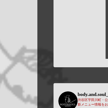
body.and.soul_
渋谷区宇田川町・公園
新メニュー情報をお