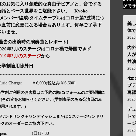
彼のお気に入り創造的な真由子ピアノと、音でする
がで
会話とベース世界をご堪能下さい。 Kyoko
◉メンバー/編成/タイムテーブルはコロナ第7波禍につ
美
き直前に変更になる場合もあります。何卒ご了承下
体
さいませ。
202
[過去の出演時の演奏曲とレポート]
内
2020年3月のステージはコロナ禍で帰国できず
人が
2019年3月のステージ
から
共
★学割適用除外日
202
4
usic Charge:
￥6,000(税込み￥6,600)
プ
再認
※学割ご利用のお客様はご予約の際に(フォームのご要望欄に
202
て)その旨をお知らせください。(学割表示のある公演日のみ
適用されます。)
デ
トで
※ワンドリンク＋ワンディッシュまたは１ステージワンドリ
ー
ンクのオーダーにご協力下さい。
202
pen:
(日)17:30