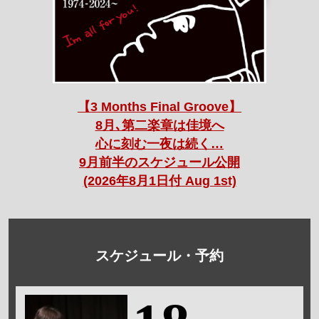
【3 Months Final Groove】
8月､第二楽章は佳境へ
心に刻む一夜は続く…
9月前半のスケジュール公開
(2026年8月1日付 Aug 1st)
スケジュール・予約