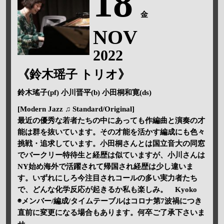
18
金
NOV
2022
《鈴木瑶子 トリオ》
鈴木瑤子(pf) 小川晋平(b) 小田桐和寛(ds)
[Modern Jazz ♫ Standard/Original]
最近の優秀な若者たちの中にあっても作編曲と演奏の才
能は群を抜いています。その才能を活かす編成にも色々
挑戦・追求しています。小田桐さんとは国立音大の同窓
でバークリー特待生と経歴は似ていますが、小川さんは
NY始め海外で活躍されて帰国され経歴は少し違いま
す。いずれにしろ今注目されコールの多い実力者たち
で、どんな化学反応が起きるか私も楽しみ。 Kyoko
◉メンバー/編成/タイムテーブルはコロナ第7波禍につき
直前に変更になる場合もあります。何卒ご了承下さいま
せ。