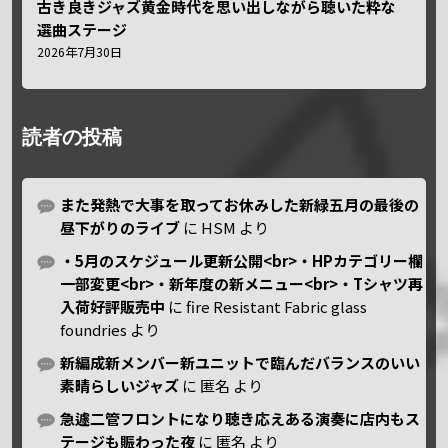
古き良きジャズ黄金時代を思い出しながら聴いた粋な
選曲ステージ
2026年7月30日
読者の投稿
また発熱で大事を取ってお休みした新緑五月の最後の
昼下がりのライブ
に
HSM
より
・5月のスケジュール更新公開<br>・HPカテゴリー欄
一部変更<br>・新年度の新メニュー<br>・Tシャツ再
入荷好評販売中
に
fire Resistant Fabric glass
foundries
より
新編成新メンバー新ユニットで臨んだバランスのいい
素晴らしいジャズ
に
匿名
より
急遽二管フロントになり聴き応えある演奏に店内もス
テージも賑わった夜
に
匿名
より