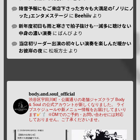
降雪予報にもご来店下さった方々も大満足の｢ノリにノ
ッた｣エンタメステージ
に
Beehiiv
より
新年度初日も雨と寒さで拍子抜けも…滅多に聴けない
中身の濃い演奏
に
ばんび
より
当店初リーダー出演の初々しい演奏を楽しんだ暖かい
お彼岸の夜
に
松坂方士
より
body.and.soul_official
渋谷区宇田川町・公園通りの老舗ジャズクラブ Body
& Soul の公式アカウントが新しくなりました。
ライ
ブスケジュールや新メニュー情報をお届けしてまいり
ます
※DMでのご予約・お問い合わせには対応
しておりません。ご了承くださいませ。