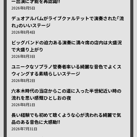
ー出演に才能を再認識!!
2026年8月5日
デュオアルバムがライブクァルテットで演奏された｢流
れ｣のいいステージ
2026年8月4日
ビッグバンドの迫力ある演奏に満々席の店内は大盛況
で大盛り上がり
2026年8月3日
ユニークなソプラノ管奏者率いる綺麗な音色でよくス
ウィングする素晴らしいステージ
2026年8月2日
六本木時代の当店からこの道に入った半世紀近い時の
流れを思い感慨ひとしおの夜
2026年8月1日
長い経験でも初めて聴くような心が洗われる綺麗で気
品のある音色に大感動!!
2026年7月31日