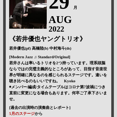
29
月
AUG
2022
《若井優也ヤングトリオ》
若井優也(pf) 高橋陸(b) 中村海斗(ds)
[Modern Jazz ♫ Standard/Original]
若井さんは率いるトリオを2つ持っています。理系頭脳
ならではの完璧主義的なところがあって、目指す音楽世
界が明確に異なるのを感じられるステージです。違いを
聴き比べるのもいいですね。 Kyoko
◉メンバー/編成/タイムテーブルはコロナ第7波禍につき
直前に変更になる場合もあります。何卒ご了承下さいま
せ。
[過去の出演時の演奏曲とレポート]
5月のステージ
から