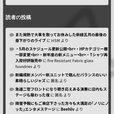
読者の投稿
また発熱で大事を取ってお休みした新緑五月の最後の
昼下がりのライブ
に
HSM
より
・5月のスケジュール更新公開<br>・HPカテゴリー欄
一部変更<br>・新年度の新メニュー<br>・Tシャツ再
入荷好評販売中
に
fire Resistant Fabric glass
foundries
より
新編成新メンバー新ユニットで臨んだバランスのいい
素晴らしいジャズ
に
匿名
より
急遽二管フロントになり聴き応えある演奏に店内もス
テージも賑わった夜
に
匿名
より
降雪予報にもご来店下さった方々も大満足の｢ノリにノ
ッた｣エンタメステージ
に
Beehiiv
より