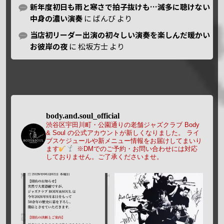
新年度初日も雨と寒さで拍子抜けも…滅多に聴けない
中身の濃い演奏
に
ばんび
より
当店初リーダー出演の初々しい演奏を楽しんだ暖かい
お彼岸の夜
に
松坂方士
より
body.and.soul_official
渋谷区宇田川町・公園通りの老舗ジャズクラブ Body
& Soul の公式アカウントが新しくなりました。
ライ
ブスケジュールや新メニュー情報をお届けしてまいり
ます
※DMでのご予約・お問い合わせには対応
しておりません。ご了承くださいませ。