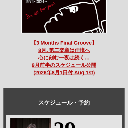
【3 Months Final Groove】
8月､第二楽章は佳境へ
心に刻む一夜は続く…
9月前半のスケジュール公開
(2026年8月1日付 Aug 1st)
スケジュール・予約