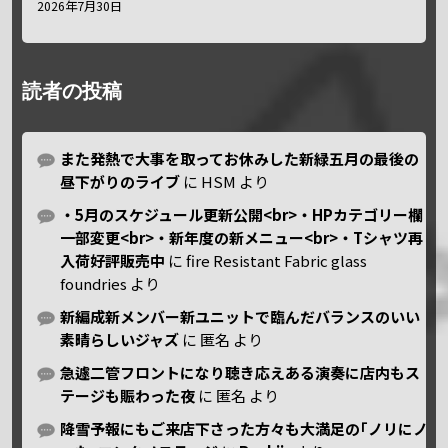
2026年7月30日
読者の投稿
また発熱で大事を取ってお休みした新緑五月の最後の
昼下がりのライブ
に
HSM
より
・5月のスケジュール更新公開<br>・HPカテゴリー欄
一部変更<br>・新年度の新メニュー<br>・Tシャツ再
入荷好評販売中
に
fire Resistant Fabric glass
foundries
より
新編成新メンバー新ユニットで臨んだバランスのいい
素晴らしいジャズ
に
匿名
より
急遽二管フロントになり聴き応えある演奏に店内もス
テージも賑わった夜
に
匿名
より
降雪予報にもご来店下さった方々も大満足の｢ノリにノ