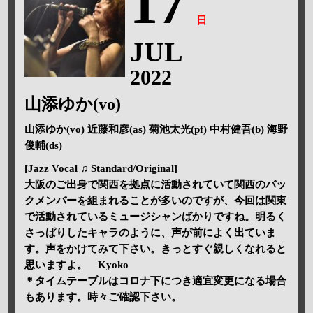
17
日
JUL
2022
山添ゆか(vo)
山添ゆか(vo) 近藤和彦(as) 菊池太光(pf) 中村健吾(b) 海野
俊輔(ds)
[Jazz Vocal ♫ Standard/Original]
大阪のご出身で関西を拠点に活動されていて関西のバッ
クメンバーを組まれることが多いのですが、今回は関東
で活動されているミュージシャンばかりですね。明るく
さっぱりしたキャラのように、声が前によく出ていま
す。声をかけてみて下さい。きっとすぐ親しくなれると
思いますよ。 Kyoko
＊タイムテーブルはコロナ下につき適宜変更になる場合
もあります。時々ご確認下さい。