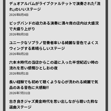
デュオアルバムがライブクァルテットで演奏された｢流
れ｣のいいステージ
2026年8月4日
ビッグバンドの迫力ある演奏に満々席の店内は大盛況
で大盛り上がり
2026年8月3日
ユニークなソプラノ管奏者率いる綺麗な音色でよくス
ウィングする素晴らしいステージ
2026年8月2日
六本木時代の当店からこの道に入った半世紀近い時の
流れを思い感慨ひとしおの夜
2026年8月1日
長い経験でも初めて聴くような心が洗われる綺麗で気
品のある音色に大感動!!
2026年7月31日
古き良きジャズ黄金時代を思い出しながら聴いた粋な
選曲ステージ