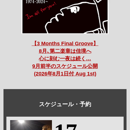
【3 Months Final Groove】
8月､第二楽章は佳境へ
心に刻む一夜は続く…
9月前半のスケジュール公開
(2026年8月1日付 Aug 1st)
スケジュール・予約