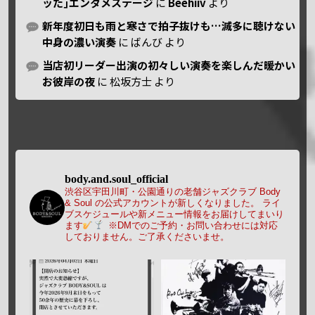
ッた｣エンタメステージ
に
Beehiiv
より
新年度初日も雨と寒さで拍子抜けも…滅多に聴けない
中身の濃い演奏
に
ばんび
より
当店初リーダー出演の初々しい演奏を楽しんだ暖かい
お彼岸の夜
に
松坂方士
より
body.and.soul_official
渋谷区宇田川町・公園通りの老舗ジャズクラブ Body
& Soul の公式アカウントが新しくなりました。
ライ
ブスケジュールや新メニュー情報をお届けしてまいり
ます
※DMでのご予約・お問い合わせには対応
しておりません。ご了承くださいませ。